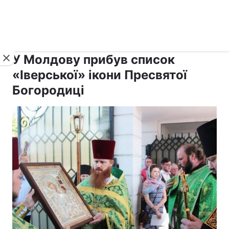
›
›
рус ›
Новини
Релігії
Афон
У Молдову прибув список
«Іверської» ікони Пресвятої
Богородиці