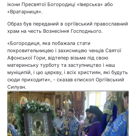
ікони Пресвятої Богородиці «Іверська» або
«Вратарниця».
Київ
Львів
Образ був переданий в оргіївський православний
Дніпро
Харків
храм на честь Вознесіння Господнього.
Одеса
«Богородиця, яка побажала стати
покровительницею і захисницею ченців Святої
Афонської Гори, відтепер візьме під свою
Спорт
Наука
материнську турботу та заступництво і наш
муніципій, і цю церкву, і всіх християн, які будуть
сюди приходити», - сказав єпископ Оргіївський
Техно і зв'язок
Лайт
Силуан.
Зброя
Інциденти
Здоров'я
Туризм
Цікавинки
Погода