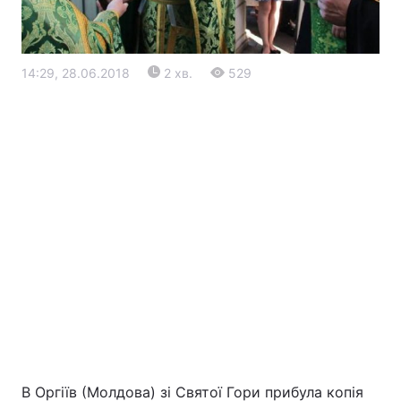
14:29, 28.06.2018
2 хв.
529
Головна
Війна
Україна
Політика
Економіка
Світ
Екологія
РЕГІОНИ
В Оргіїв (Молдова) зі Святої Гори прибула копія