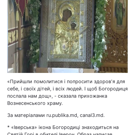
«Прийшли помолитися і попросити здоров'я для
себе, і своїх дітей, і всіх людей. І щоб Богородиця
послала нам дощ», - сказала прихожанка
Вознесенського храму.
За матеріалами ru.publika.md, canal3.md.
* «Іверська» ікона Богородиці знаходиться на
Святій Горі в обителі Іверон. Образ написав