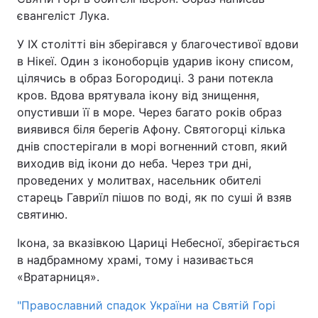
євангеліст Лука.
У IX столітті він зберігався у благочестивої вдови
в Нікеї. Один з іконоборців ударив ікону списом,
цілячись в образ Богородиці. З рани потекла
кров. Вдова врятувала ікону від знищення,
опустивши її в море. Через багато років образ
виявився біля берегів Афону. Святогорці кілька
днів спостерігали в морі вогненний стовп, який
виходив від ікони до неба. Через три дні,
проведених у молитвах, насельник обителі
старець Гавриїл пішов по воді, як по суші й взяв
святиню.
Ікона, за вказівкою Цариці Небесної, зберігається
в надбрамному храмі, тому і називається
«Вратарниця».
"Православний спадок України на Святій Горі