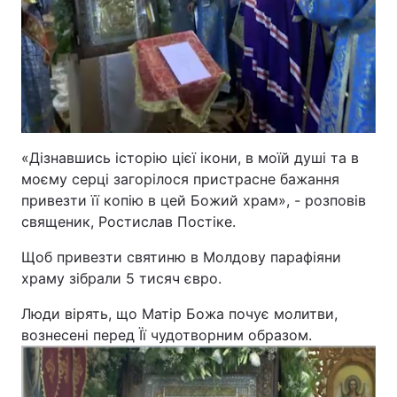
Відео з Youtube
Статті
Інтерв'ю
Думки
Архів
Вакансії
«Дізнавшись історію цієї ікони, в моїй душі та в
Контакти
моєму серці загорілося пристрасне бажання
привезти її копію в цей Божий храм», - розповів
священик, Ростислав Постіке.
ПОСЛУГИ
Щоб привезти святиню в Молдову парафіяни
Реклама на сайті
Фотобанк
храму зібрали 5 тисяч євро.
Люди вірять, що Матір Божа почує молитви,
Моніторинг
Пресцентр
вознесені перед Її чудотворним образом.