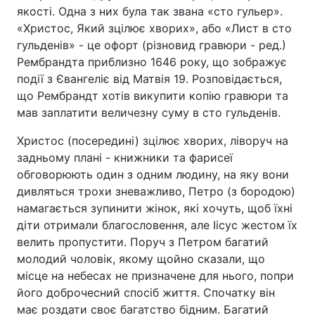
якості. Одна з них була так звана «сто гульер».
«Христос, Який зцілює хворих», або «Лист в сто
гульденів» - це офорт (різновид гравюри - ред.)
Рембрандта приблизно 1646 року, що зображує
події з Євангеліє від Матвія 19. Розповідається,
що Рембрандт хотів викупити копію гравюри та
мав заплатити величезну суму в сто гульденів.
Христос (посередині) зцілює хворих, ліворуч на
задньому плані - книжники та фарисеї
обговорюють один з одним людину, на яку вони
дивляться трохи зневажливо, Петро (з бородою)
намагається зупинити жінок, які хочуть, щоб їхні
діти отримали благословення, але Іісус жестом їх
велить пропустити. Поруч з Петром багатий
молодий чоловік, якому щойно сказали, що
місце на небесах не призначене для нього, попри
його доброчесний спосіб життя. Спочатку він
має роздати своє багатство бідним. Багатий