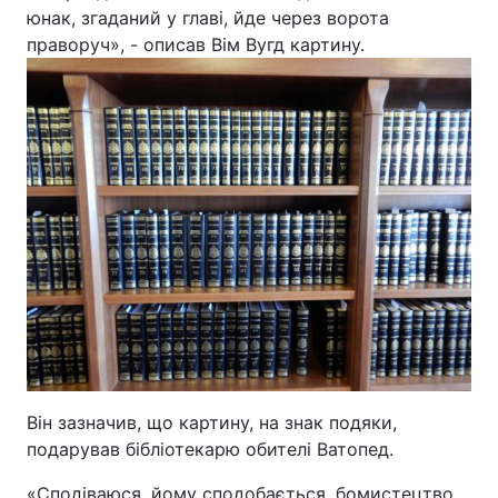
юнак, згаданий у главі, йде через ворота
праворуч», - описав Вім Вугд картину.
Він зазначив, що картину, на знак подяки,
подарував бібліотекарю обителі Ватопед.
«Сподіваюся, йому сподобається, бомистецтво