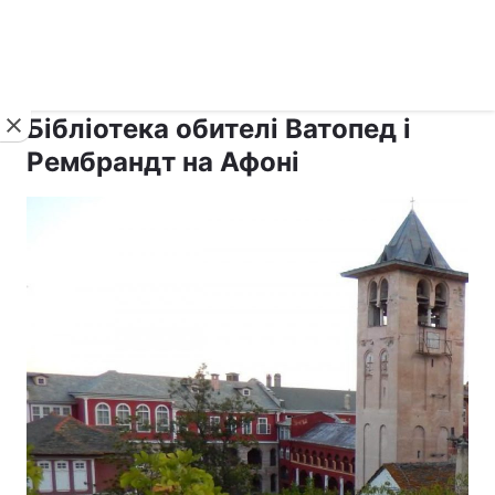
›
›
рус ›
Новини
Релігії
Афон
Бібліотека обителі Ватопед і
Рембрандт на Афоні