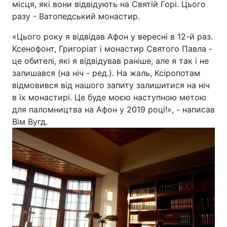
місця, які вони відвідують на Святій Горі. Цього
разу - Ватопедський монастир.
Київ
Львів
«Цього року я відвідав Афон у вересні в 12-й раз.
Дніпро
Харків
Ксенофонт, Григоріат і монастир Святого Павла -
це обителі, які я відвідував раніше, але я так і не
Одеса
залишався (на ніч - ред.). На жаль, Ксіропотам
відмовився від нашого запиту залишитися на ніч
в їх монастирі. Це буде моєю наступною метою
Спорт
Наука
для паломництва на Афон у 2019 році!», - написав
Вім Вугд.
Техно і зв'язок
Лайт
Зброя
Інциденти
Здоров'я
Туризм
Цікавинки
Погода