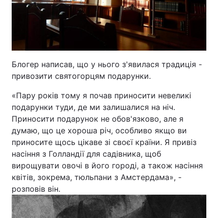
Відео з Youtube
Статті
Інтерв'ю
Думки
Архів
Вакансії
Блогер написав, що у нього з'явилася традиція -
привозити святогорцям подарунки.
Контакти
«Пару років тому я почав приносити невеликі
подарунки туди, де ми залишалися на ніч.
Приносити подарунок не обов'язково, але я
ПОСЛУГИ
думаю, що це хороша річ, особливо якщо ви
приносите щось цікаве зі своєї країни. Я привіз
Реклама на сайті
Фотобанк
насіння з Голландії для садівника, щоб
вирощувати овочі в його городі, а також насіння
Моніторинг
Пресцентр
квітів, зокрема, тюльпани з Амстердама», -
розповів він.