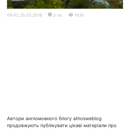
09:47, 25.05.2018
3 хв.
1830
Головна
Війна
Україна
Політика
Економіка
Світ
Екологія
Автори англомовного блогу athosweblog
продовжують публікувати цікаві матеріали про
РЕГІОНИ