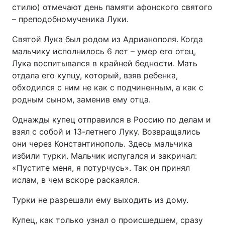
стилю) отмечают день памяти афонского святого
– преподобномученика Луки.
Київ
Львів
Святой Лука был родом из Адрианополя. Когда
Дніпро
Харків
мальчику исполнилось 6 лет – умер его отец,
Лука воспитывался в крайней бедности. Мать
Одеса
отдала его купцу, который, взяв ребенка,
обходился с ним не как с подчиненным, а как с
родным сыном, заменив ему отца.
Спорт
Наука
Однажды купец отправился в Россию по делам и
взял с собой и 13-летнего Луку. Возвращались
Техно і зв'язок
Лайт
они через Константинополь. Здесь мальчика
избили турки. Мальчик испугался и закричал:
Зброя
Інциденти
«Пустите меня, я потурчусь». Так он принял
ислам, в чем вскоре раскаялся.
Здоров'я
Туризм
Турки не разрешали ему выходить из дому.
Цікавинки
Погода
Купец, как только узнал о происшедшем, сразу