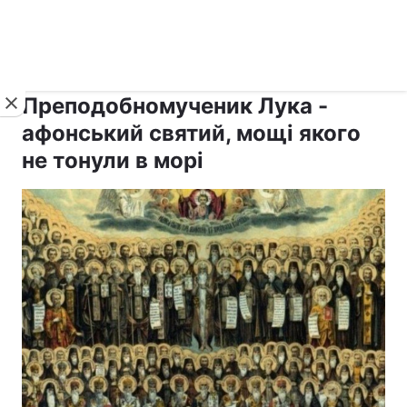
›
›
Новини
Релігії
Афон
Преподобномученик Лука -
афонський святий, мощі якого
не тонули в морі