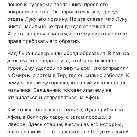
пошел к русскому посланнику, прося его
Відео з Youtube
Статті
покровительства. Он обратился к аге, требуя
отдать Луку его хозяину. Но ага сказал, что Луку
Інтерв'ю
Думки
никто насильно не принуждал отречься от
Христа и принять ислам, поэтому никто не имеет
Архів
Вакансії
права требовать его обратно.
Над Лукой совершили обряд обрезания. В тот же
Контакти
день купец передал Луке, чтобы он бежал от
турок. Ему удалось покинуть дом, его отправили
в Смирну, а затем в Тир, где он сильно заболел. К
ПОСЛУГИ
нему привели духовника, который исповедовал
мальчика. Священник посоветовал ему не
Реклама на сайті
Фотобанк
отчаиваться и отправляться на Афон.
Моніторинг
Пресцентр
Как только болезнь отступила, Лука прибыл на
Афон, в Великую лавру, а затем перешел в
Иверон. Здесь старцы, выслушав его историю,
благословили его отправляться в Предтеченский