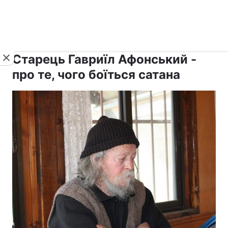
›
›
Новини
Релігії
Афон
Старець Гавриїл Афонський -
про те, чого боїться сатана