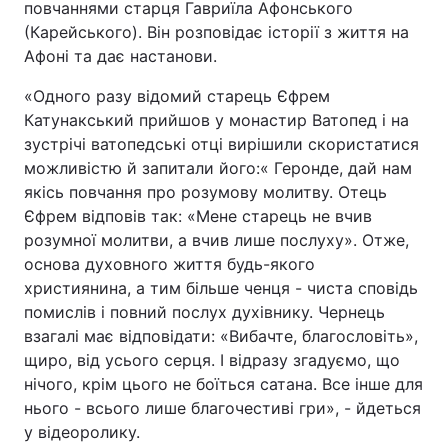
повчаннями старця Гавриїла Афонського
(Карейського). Він розповідає історії з життя на
Київ
Львів
Афоні та дає настанови.
Дніпро
Харків
«Одного разу відомий старець Єфрем
Катунакський прийшов у монастир Ватопед і на
Одеса
зустрічі ватопедські отці вирішили скористатися
можливістю й запитали його:« Геронде, дай нам
якісь повчання про розумову молитву. Отець
Спорт
Наука
Єфрем відповів так: «Мене старець не вчив
розумної молитви, а вчив лише послуху». Отже,
основа духовного життя будь-якого
Техно і зв'язок
Лайт
християнина, а тим більше ченця - чиста сповідь
помислів і повний послух духівнику. Чернець
Зброя
Інциденти
взагалі має відповідати: «Вибачте, благословіть»,
щиро, від усього серця. І відразу згадуємо, що
Здоров'я
Туризм
нічого, крім цього не боїться сатана. Все інше для
нього - всього лише благочестиві гри», - йдеться
Цікавинки
Погода
у відеоролику.