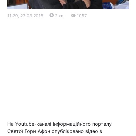
11:29, 23.03.2018
2 хв.
1057
Головна
Війна
Україна
Політика
Економіка
Світ
Екологія
На Youtube-каналі Інформаційного порталу
Святої Гори Афон опубліковано відео з
РЕГІОНИ