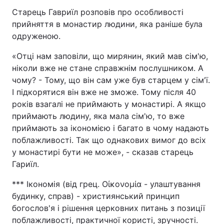
Старець Гавриїл розповів про особливості
Відео з Youtube
Статті
прийняття в монастир людини, яка раніше була
одруженою.
Інтерв'ю
Думки
«Отці нам заповіли, що мирянин, який мав сім'ю,
Архів
Вакансії
ніколи вже не стане справжнім послушником. А
чому? - Тому, що він сам уже був старцем у сім'ї.
Контакти
І підкорятися він вже не зможе. Тому після 40
років взагалі не приймають у монастирі. А якщо
приймають людину, яка мала сім'ю, то вже
ПОСЛУГИ
приймають за ікономією і багато в чому надають
поблажливості. Так що однакових вимог до всіх
у монастирі бути не може», - сказав старець
Реклама на сайті
Фотобанк
Гариїл.
Моніторинг
Пресцентр
*** Ікономія (від грец. Οἰκονομία - улаштування
будинку, справ) - християнський принцип
богослов'я і рішення церковних питань з позиції
поблажливості, практичної користі, зручності.