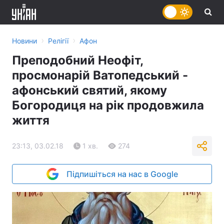
›
›
Новини
Релігії
Афон
Преподобний Неофіт,
просмонарій Ватопедський -
афонський святий, якому
Богородиця на рік продовжила
життя
23:13, 03.02.18
1 хв.
274
Підпишіться на нас в Google