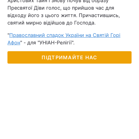
Христових Тайн і знову почув від образу
Пресвятої Діви голос, що прийшов час для
Тема оформлення
відходу його з цього життя. Причастившись,
святий мирно відійшов до Господа.
"
Православний спадок України на Святій Горі
Афон
" - для "УНІАН-Релігії".
ПІДТРИМАЙТЕ НАС