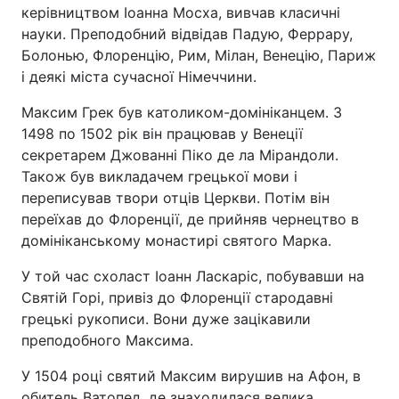
керівництвом Іоанна Мосха, вивчав класичні
науки. Преподобний відвідав Падую, Феррару,
Болонью, Флоренцію, Рим, Мілан, Венецію, Париж
і деякі міста сучасної Німеччини.
Максим Грек був католиком-домініканцем. З
1498 по 1502 рік він працював у Венеції
секретарем Джованні Піко де ла Мірандоли.
Також був викладачем грецької мови і
переписував твори отців Церкви. Потім він
переїхав до Флоренції, де прийняв чернецтво в
домініканському монастирі святого Марка.
У той час схоласт Іоанн Ласкаріс, побувавши на
Святій Горі, привіз до Флоренції стародавні
грецькі рукописи. Вони дуже зацікавили
преподобного Максима.
У 1504 році святий Максим вирушив на Афон, в
обитель Ватопед, де знаходилася велика