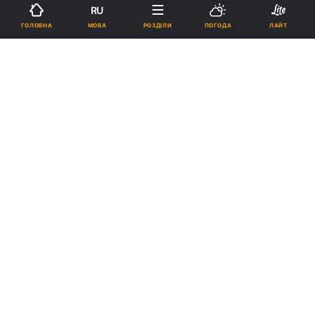
RU
МОВА
ГОЛОВНА
РОЗДІЛИ
ПОГОДА
ЛАЙТ
Підпишіться на нас в Google
Глава Української православної церкви Київського патріархату
заявив, що українська церква повинна бути незалежною, як
держава Україна / unian.ua
Реклама