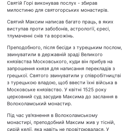
Святій Горі виконував послух - збирав
милостиню для святогорських монастирів.
Святий Максим написав багато праць, в яких
виступав проти забобонів, астрології, єресі,
тлумаченні снів та ворожінь.
Преподобного, після бесіди з турецьким послом,
звинуватили в державній зраді Великого
князівства Московського, куди він прибув на
запрошення князя для написання перекладів з
грецької. Святого звинуватили у співробітництві
з турецькою владою, щоб ввести їхні війська в
Московське князівство. У квітні 1525 року
церковний суд засудив Максима до заслання в
Волоколамський монастир.
Під час ув’язнення в Волоколамському
монастирі, преподобний Максим жив у тісній,
сирій келії, яка навіть не провітрювалася. У