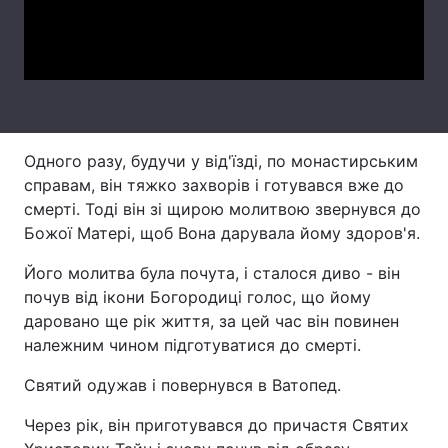
Video
Лонгріди
Відео з Youtube
Статті
Інтерв'ю
Думки
Одного разу, будучи у від'їзді, по монастирським
Архів
Вакансії
справам, він тяжко захворів і готувався вже до
смерті. Тоді він зі щирою молитвою звернувся до
Контакти
Божої Матері, щоб Вона дарувала йому здоров'я.
Послуги
Його молитва була почута, і сталося диво - він
почув від ікони Богородиці голос, що йому
даровано ще рік життя, за цей час він повинен
належним чином підготуватися до смерті.
Святий одужав і повернувся в Ватопед.
Через рік, він приготувався до причастя Святих