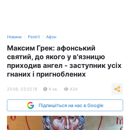
›
›
Новини
Релігії
Афон
Максим Грек: афонський
святий, до якого у в'язницю
приходив ангел - заступник усіх
гнаних і пригноблених
23:08, 03.02.18
4 хв.
434
Підпишіться на нас в Google