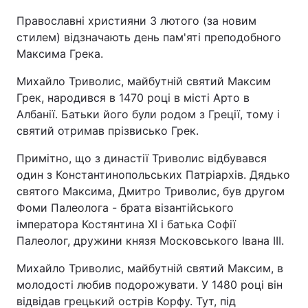
Православні християни 3 лютого (за новим
стилем) відзначають день пам'яті преподобного
Максима Грека.
Михайло Триволис, майбутній святий Максим
Грек, народився в 1470 році в місті Арто в
Албанії. Батьки його були родом з Греції, тому і
святий отримав прізвисько Грек.
Примітно, що з династії Триволис відбувався
один з Константинопольських Патріархів. Дядько
святого Максима, Дмитро Триволис, був другом
Фоми Палеолога - брата візантійського
імператора Костянтина XI і батька Софії
Палеолог, дружини князя Московського Івана III.
Михайло Триволис, майбутній святий Максим, в
молодості любив подорожувати. У 1480 році він
відвідав грецький острів Корфу. Тут, під