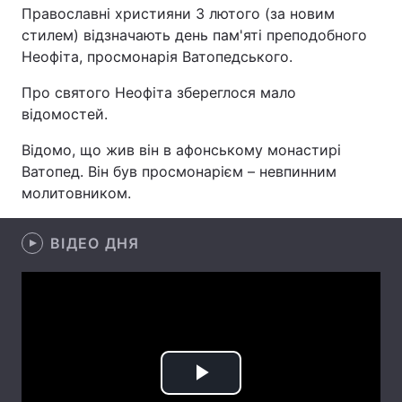
Православні християни 3 лютого (за новим
стилем) відзначають день пам'яті преподобного
Неофіта, просмонарія Ватопедського.
Головна
Війна
Про святого Неофіта збереглося мало
відомостей.
Україна
Політика
Відомо, що жив він в афонському монастирі
Економіка
Світ
Ватопед. Він був просмонарієм – невпинним
молитовником.
Спорт
Наука
Техно і зв'язок
Лайт
ВІДЕО ДНЯ
Зброя
Інциденти
Здоров'я
Туризм
Цікавинки
Погода
Play
Екологія
Регіони