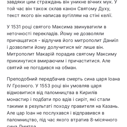
завдяки цим страждань він уникне вічних мук. У
той час він також склав канон Святому Духу,
текст якого він написав вугіллям на стіні келії.
У 1531 році святого Максима звинуватили в
неточності перекладів. Йому не дозволяли
причащатися - відлучив його митрополит Даниїл
і дозволити йому долучитися міг лише він.
Митрополит Макарій порадив святому Максиму
прикинутися вмираючим і причаститися. Але
святий не погодився на обман.
Преподобний передбачив смерть сина царя Іоана
IV Грозного. У 1553 році він умовляв царя
відмовитися від паломництва в Кирилів
монастир і подбати про вдів і сиріт, які стали
такими в результаті походу правителя на Казань.
Але цар Іоан не послухався і відправився в
паломництво, під час якого втратив 8-місячного
сина Дмитра.