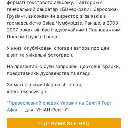
форматі текстового альбому. Її автором є
генеральний секретар «Бізнес-ради« Євросоюз-
Тема оформлення
Грузія»», виконавчий директор зі зв'язків з
громадськістю Звіад Чумбурідзе. Раніше, в 2003-
2007 роках він був Надзвичайним і Повноважним
Послом Грузії в Греції.
У книзі опубліковані спогади автора про цей
візит та унікальні фотографії.
На презентацію були запрошені церковні ієрархи,
представники духовенства та влади.
За матеріалами blagovest-info.ru,
interpressnews.ge.
"Православний спадок України на Святій Горі
Афон"
- для "УНІАН-Релігії".
ПІДТРИМАЙТЕ НАС