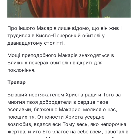
Про іншого Макарія лише відомо, що він жив і
трудився в Києво-Печерській обителі у
дванадцятому столітті.
Мощі преподобного Макарія знаходяться в
Ближніх печерах обителі і відкриті для
поклоніння.
Тропар
Бывший нестяжателем Христа ради и Того за
многия твоя добродетели в сердце твое
вселивый, блаженне Макарие, молися о нас,
поющих тя. От юности Христа усердне
возлюбив, вдался еси Тому весь, яко непорочна
жертва, и иго Его благое на себе взем, работал в