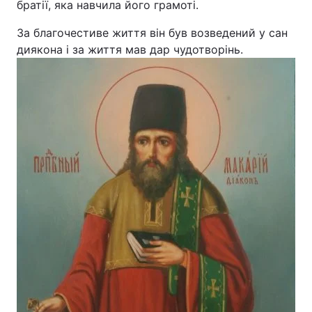
братії, яка навчила його грамоті.
За благочестиве життя він був возведений у сан
диякона і за життя мав дар чудотворінь.