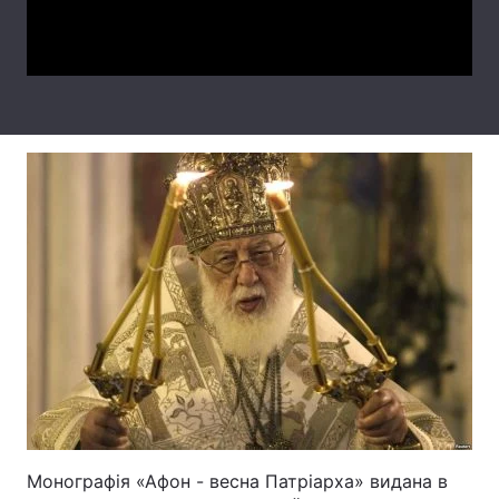
Video
Лонгріди
Відео з Youtube
Статті
Інтерв'ю
Думки
Архів
Вакансії
Контакти
Послуги
Монографія «Афон - весна Патріарха» видана в