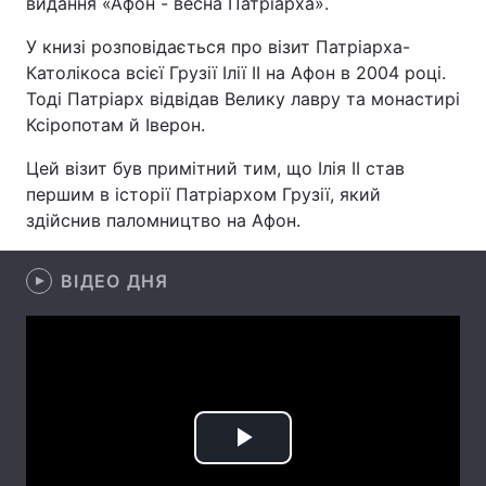
видання «Афон - весна Патріарха».
У книзі розповідається про візит Патріарха-
Католікоса всієї Грузії Ілії II на Афон в 2004 році.
Головна
Війна
Тоді Патріарх відвідав Велику лавру та монастирі
Ксіропотам й Іверон.
Україна
Політика
Цей візит був примітний тим, що Ілія II став
Економіка
Світ
першим в історії Патріархом Грузії, який
здійснив паломництво на Афон.
Спорт
Наука
ВІДЕО ДНЯ
Техно і зв'язок
Лайт
Зброя
Інциденти
Здоров'я
Туризм
Цікавинки
Погода
Play
Екологія
Регіони