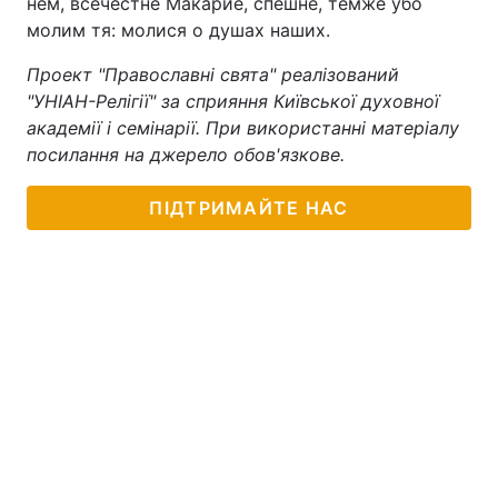
нем, всечестне Макарие, спешне, темже убо
молим тя: молися о душах наших.
Проект "Православні свята" реалізований
"УНІАН-Релігії" за сприяння Київської духовної
академії і семінарії. При використанні матеріалу
посилання на джерело обов'язкове.
ПІДТРИМАЙТЕ НАС