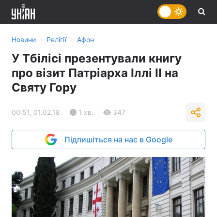
›
›
Новини
Релігії
Афон
У Тбілісі презентували книгу
про візит Патріарха Іллі II на
Святу Гору
00:51, 01.02.18
1 хв.
347
Підпишіться на нас в Google