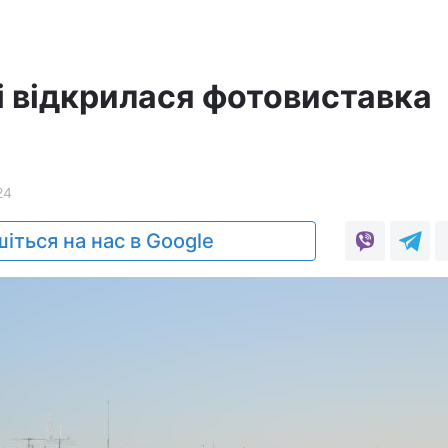
і відкрилася фотовиставка
24
іться на нас в Google