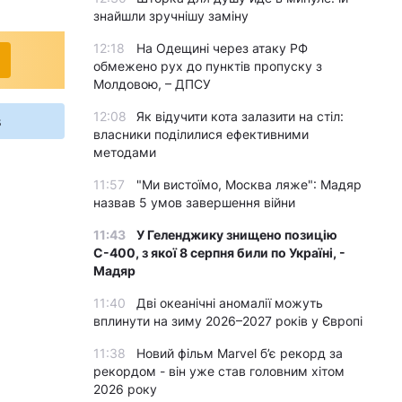
знайшли зручнішу заміну
12:18
На Одещині через атаку РФ
обмежено рух до пунктів пропуску з
Молдовою, – ДПСУ
12:08
Як відучити кота залазити на стіл:
s
власники поділилися ефективними
методами
11:57
"Ми вистоїмо, Москва ляже": Мадяр
назвав 5 умов завершення війни
11:43
У Геленджику знищено позицію
С-400, з якої 8 серпня били по Україні, -
Мадяр
11:40
Дві океанічні аномалії можуть
вплинути на зиму 2026–2027 років у Європі
11:38
Новий фільм Marvel б’є рекорд за
рекордом - він уже став головним хітом
2026 року