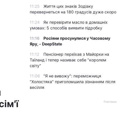
11:25
Життя цих знаків Зодіаку
перевернеться на 180 градусів дуже скоро
11:24
Як перевірити масло в домашніх
умовах: 5 способів виявити підробку
11:16
Росіяни просунулися у Часовому
Яру, - DeepState
11:12
Пенсіонер переїхав з Майорки на
Таїланд і тепер називає себе "королем
світу"
11:06
"Я не вивожу": переможниця
"Холостяка" приголомшила зізнанням після
весілля
я
сім'ї
Реклама