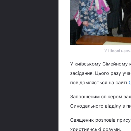
У Школі навч
У київському Сімейному к
засідання. Цього разу уча
повідомляється на сайті
Запрошеним спікером захо
Синодального відділу з п
Священик розповів присут
християнські розуми.