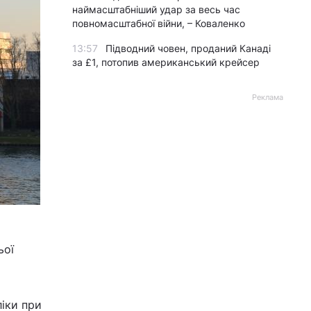
наймасштабніший удар за весь час
повномасштабної війни, – Коваленко
13:57
Підводний човен, проданий Канаді
за £1, потопив американський крейсер
Реклама
ьої
іки при