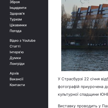
Зброя
Інциденти
Здоров'я
Туризм
Цікавинки
Погода
Відео з Youtube
Статті
Інтерв'ю
Думки
Лонгріди
Архів
У Страсбурзі 22 січня ві
Вакансії
Контакти
фотографій приурочена до
культурної спадщини ЮН
Виставку проводить у Па