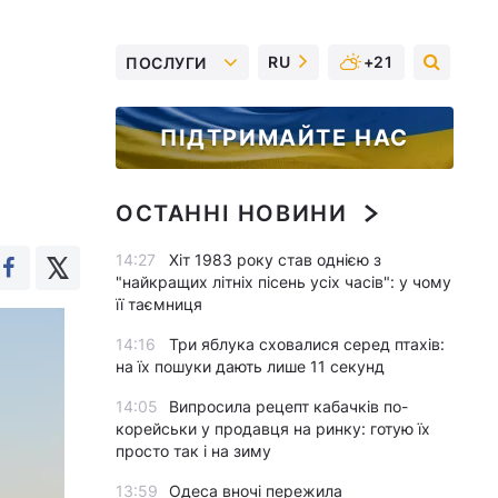
RU
+21
ПОСЛУГИ
ПІДТРИМАЙТЕ НАС
ОСТАННІ НОВИНИ
14:27
Хіт 1983 року став однією з
"найкращих літніх пісень усіх часів": у чому
її таємниця
14:16
Три яблука сховалися серед птахів:
на їх пошуки дають лише 11 секунд
14:05
Випросила рецепт кабачків по-
корейськи у продавця на ринку: готую їх
просто так і на зиму
13:59
Одеса вночі пережила