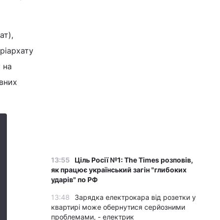
ат),
ріархату
 на
авних
13:55
Ціль Росії №1: The Times розповів,
як працює український загін "глибоких
ударів" по РФ
13:48
Зарядка електрокара від розетки у
квартирі може обернутися серйозними
проблемами, - електрик