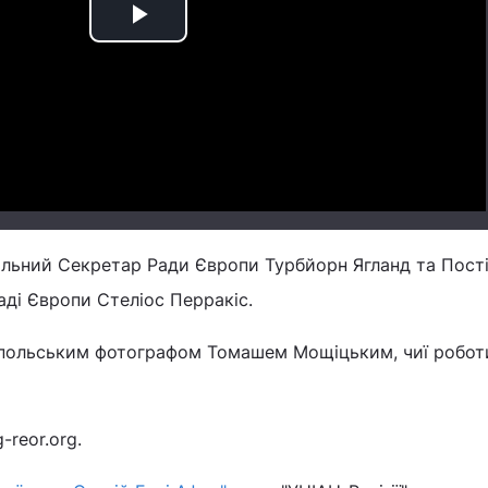
Play
Video
альний Секретар Ради Європи Турбйорн Ягланд та Пост
аді Європи Стеліос Перракіс.
з польським фотографом Томашем Мощіцьким, чиї робот
-reor.org.