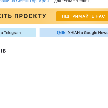
аїни на Святій Горі Афон"
- для "УНІАН-Релігії".
ІТЬ ПРОЄКТУ
ПІДТРИМАЙТЕ НАС
 в Telegram
УНІАН в Google New
ІВ