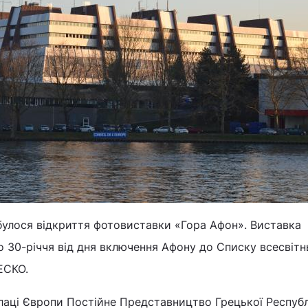
дбулося відкриття фотовиставки «Гора Афон». Виставка
 30-річчя від дня включення Афону до Списку всесвітн
ЕСКО.
лаці Європи Постійне Представництво Грецької Республ