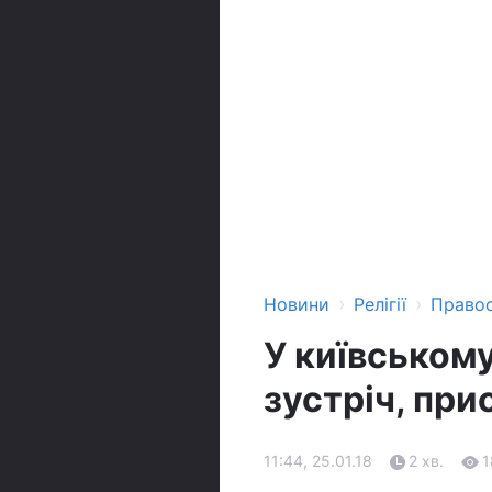
›
›
Новини
Релігії
Право
У київськом
зустріч, при
11:44, 25.01.18
2 хв.
1