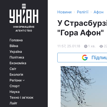
›
›
Новини
Релігії
Афон
У Страсбурз
ІНФОРМАЦІЙНЕ
"Гора Афон"
АГЕНТСТВО
Головна
Війна
11:57, 25.01.18
1 хв.
2
Україна
Підпиш
Політика
Економіка
Світ
Екологія
Регіони
Спорт
Наука
Техно і зв'язок
Лайт