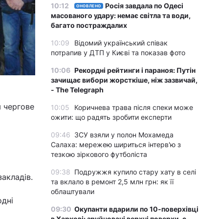
10:12
Росія завдала по Одесі
ОНОВЛЕНО
масованого удару: немає світла та води,
багато постраждалих
10:09
Відомий український співак
потрапив у ДТП у Києві та показав фото
10:06
Рекордні рейтинги і параноя: Путін
зачищає вибори жорсткіше, ніж зазвичай,
- The Telegraph
я чергове
10:05
Коричнева трава після спеки може
ожити: що радять зробити експерти
09:46
ЗСУ взяли у полон Мохамеда
Салаха: мережею шириться інтерв'ю з
тезкою зіркового футболіста
09:38
Подружжя купило стару хату в селі
акладів.
та вклало в ремонт 2,5 млн грн: як її
облаштували
одні
09:30
Окупанти вдарили по 10-поверхівці
в Харкові: зруйновані верхні поверхи, є