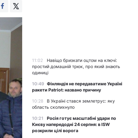
11:02
Навіщо бризкати оцтом на ключі:
простий домашній трюк, про який знають
одиниці
10:49
Фінляндія не передаватиме Україні
ракети Patriot: названо причину
10:28
В Україні стався землетрус: яку
область сколихнуло
10:21
Росія готує масштабні удари по
Києву напередодні 24 серпня: в ISW
розкрили цілі ворога