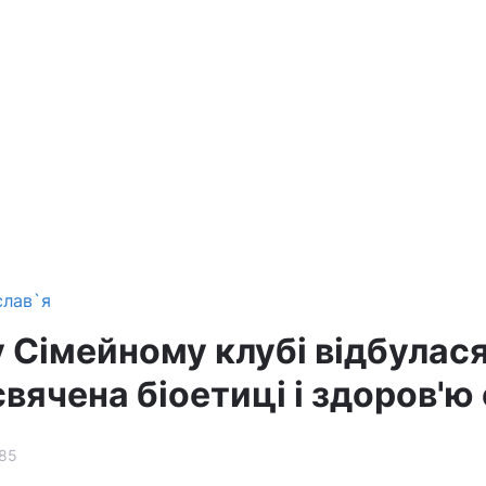
слав`я
у Сімейному клубі відбулас
свячена біоетиці і здоров'ю 
85