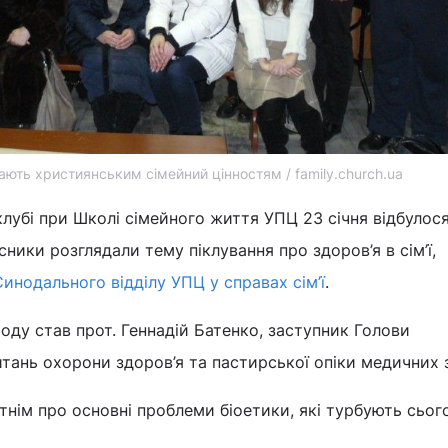
ають християнським сімейний цінностям / family.church.ua
лубі при Школі сімейного життя УПЦ 23 січня відбулос
сники розглядали тему піклування про здоров’я в сім’ї,
Синодального відділу УПЦ у справах сім’ї
.
ду став прот. Геннадій Батенко, заступник Голови
итань охорони здоров’я та пастирської опіки медичних з
нім про основні проблеми біоетики, які турбують сьог