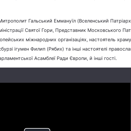
 Митрополит Гальський Еммануїл (Вселенський Патріарх
міністрації Святої Гори, Представник Московського Пат
ропейських міжнародних організаціях, настоятель храму
сбурзі ігумен Филип (Рябих) та інші настоятелі правосл
рламентської Асамблеї Ради Європи, й інші гості.