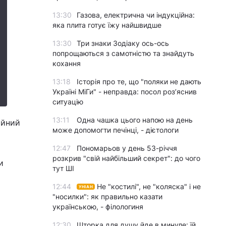
13:30
Газова, електрична чи індукційна:
яка плита готує їжу найшвидше
13:30
Три знаки Зодіаку ось-ось
попрощаються з самотністю та знайдуть
кохання
13:18
Історія про те, що "поляки не дають
Україні МіГи" - неправда: посол роз’яснив
ситуацію
13:11
Одна чашка цього напою на день
ійний
може допомогти печінці, - дієтологи
12:47
Пономарьов у день 53-річчя
розкрив "свій найбільший секрет": до чого
и
тут ШІ
12:44
Не "костилі", не "коляска" і не
УНІАН
"носилки": як правильно казати
українською, - філологиня
12:30
Шторка для душу йде в минуле: їй