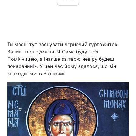
Ти маєш тут заснувати чернечий гуртожиток.
Залиш твої сумніви, Я Сама буду тобі
Помічницею, а інакше за твою невіру будеш
покараний!». У цей час йому здалося, що він
знаходиться в Віфлеємі.