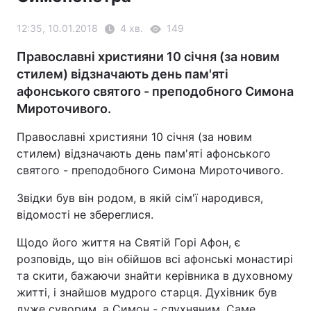
12:35, 10.01.2018
4 хв.
149
Православні християни 10 січня (за новим
стилем) відзначають день пам'яті
афонського святого - преподобного Симона
Мироточивого.
Православні християни 10 січня (за новим
стилем) відзначають день пам'яті афонського
святого - преподобного Симона Мироточивого.
Звідки був він родом, в якій сім'ї народився,
відомості не збереглися.
Щодо його життя на Святій Горі Афон, є
розповідь, що він обійшов всі афонські монастирі
та скити, бажаючи знайти керівника в духовному
житті, і знайшов мудрого старця. Духівник був
дуже суворим, а Симон - слухняним. Саме