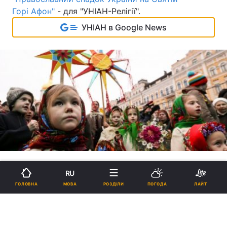
Горі Афон"
- для "УНІАН-Релігії".
УНІАН в Google News
RU
МОВА
ГОЛОВНА
РОЗДІЛИ
ПОГОДА
ЛАЙТ
Святкування Різдва Христового
у різних куточках України: