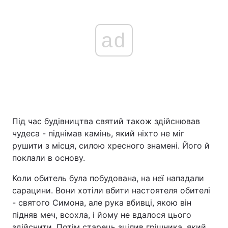
ad
Під час будівництва святий також здійснював
чудеса - піднімав камінь, який ніхто не міг
рушити з місця, силою хресного знамені. Його й
поклали в основу.
Коли обитель була побудована, на неї нападали
сарацини. Вони хотіли вбити настоятеля обителі
- святого Симона, але рука вбивці, якою він
підняв меч, всохла, і йому не вдалося цього
здійснити. Потім старець зцілив грішника, який