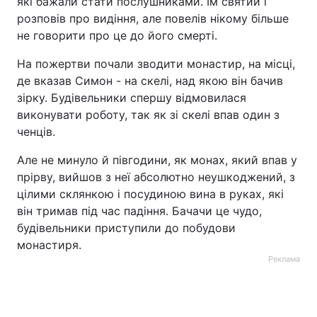
які бажали стати послушниками. Їм святий і
розповів про видіння, але повелів нікому більше
не говорити про це до його смерті.
На пожертви почали зводити монастир, на місці,
де вказав Симон - на скелі, над якою він бачив
зірку. Будівельники спершу відмовилася
виконувати роботу, так як зі скелі впав один з
ченців.
Але не минуло й півгодини, як монах, який впав у
прірву, вийшов з неї абсолютно неушкоджений, з
цілими склянкою і посудиною вина в руках, які
він тримав під час падіння. Бачачи це чудо,
будівельники приступили до побудови
монастиря.
Реклама