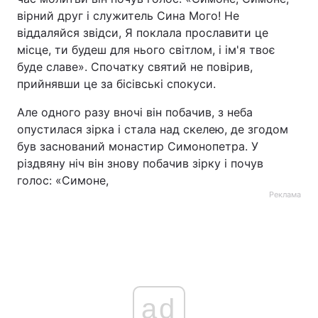
вірний друг і служитель Сина Мого! Не
Тема оформлення
віддаляйся звідси, Я поклала прославити це
місце, ти будеш для нього світлом, і ім'я твоє
буде славе». Спочатку святий не повірив,
прийнявши це за бісівські спокуси.
Але одного разу вночі він побачив, з неба
опустилася зірка і стала над скелею, де згодом
був заснований монастир Симонопетра. У
різдвяну ніч він знову побачив зірку і почув
голос: «Симоне,
Реклама
ad