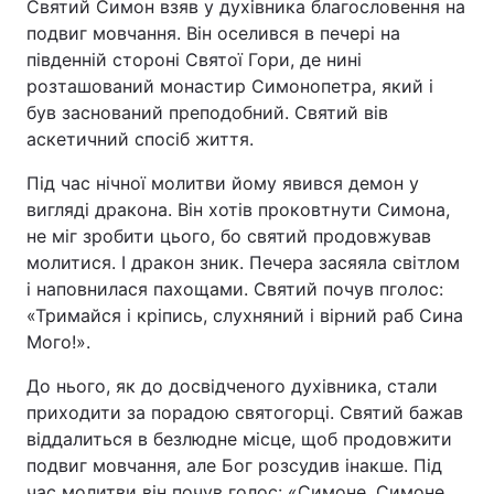
Святий Симон взяв у духівника благословення на
подвиг мовчання. Він оселився в печері на
Лонгріди
південній стороні Святої Гори, де нині
розташований монастир Симонопетра, який і
Відео з Youtube
Статті
був заснований преподобний. Святий вів
аскетичний спосіб життя.
Інтерв'ю
Думки
Під час нічної молитви йому явився демон у
Архів
Вакансії
вигляді дракона. Він хотів проковтнути Симона,
не міг зробити цього, бо святий продовжував
Контакти
молитися. І дракон зник. Печера засяяла світлом
і наповнилася пахощами. Святий почув пголос:
Послуги
«Тримайся і кріпись, слухняний і вірний раб Сина
Мого!».
До нього, як до досвідченого духівника, стали
приходити за порадою святогорці. Святий бажав
віддалиться в безлюдне місце, щоб продовжити
подвиг мовчання, але Бог розсудив інакше. Під
час молитви він почув голос: «Симоне, Симоне,