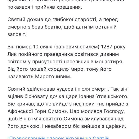
покаявся і прийняв хрещення.
Святий дожив до глибокої старості, а перед
смертю зібрав братію, щоб дати їм останній
заповіт.
Він помер 10 січня (за новим стилем) 1287 року.
Лик покійного праведника освітився дивним
світлом у присутності насельників монастиря.
Від його мощей сходило миро, тому його
називають Мироточивим.
Святий здійснював чудеса і після смерті. Так він
зцілив бісновату дочка царя Іоанна Углешського.
Біс кричав, що не вийде з неї, поки «не прийде з
Афонської Гори Симон». Цар молився Господу,
щоб Він в ім'я святого Симона змилувався над
його дочкою, і незабаром біс вийшов з царівни.
"Православний спадок України на Святій