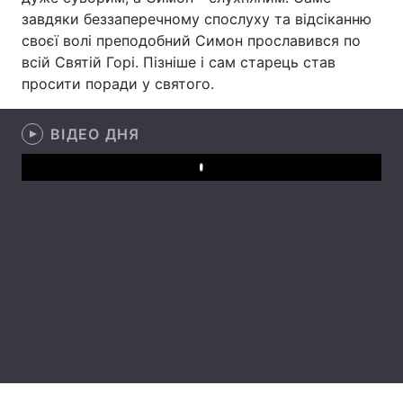
завдяки беззаперечному спослуху та відсіканню
своєї волі преподобний Симон прославився по
всій Святій Горі. Пізніше і сам старець став
Головна
Війна
просити поради у святого.
Україна
Політика
ВІДЕО ДНЯ
Економіка
Світ
Play
Спорт
Наука
Техно і зв'язок
Лайт
Зброя
Інциденти
Здоров'я
Туризм
Цікавинки
Погода
Екологія
Регіони