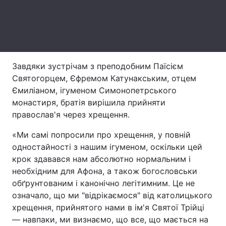
Тема оформлення
Завдяки зустрічам з преподобним Паїсієм
Святогорцем, Єфремом Катунакським, отцем
Ємиліаном, ігуменом Симонопетрського
монастиря, братія вирішила прийняти
православ'я через хрещення.
«Ми самі попросили про хрещення, у повній
одностайності з нашим ігуменом, оскільки цей
крок здавався нам абсолютно нормальним і
необхідним для Афона, а також богословськи
обґрунтованим і канонічно легітимним. Це не
означало, що ми "відрікаємося" від католицького
хрещення, прийнятого нами в ім'я Святої Трійці
— навпаки, ми визнаємо, що все, що мається на