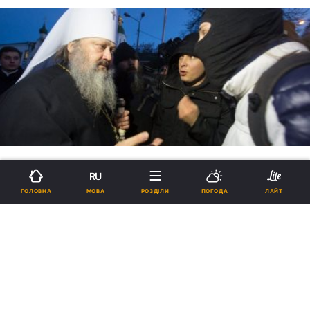
RU
МОВА
ГОЛОВНА
РОЗДІЛИ
ПОГОДА
ЛАЙТ
Скандал під стінами Києво-
Печерської лаври: радикали
"прийшли провідати Путіна"
(репортаж, фото "УНІАН-