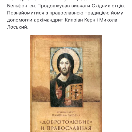
Бельфонтен. Продовжував вивчати Східних отців.
Познайомитися з православною традицією йому
допомогли архімандрит Кипріан Керн і Микола
Головна
Війна
Лоський.
Україна
Політика
Економіка
Світ
Спорт
Наука
Техно і зв'язок
Лайт
Зброя
Інциденти
Здоров'я
Туризм
Цікавинки
Погода
Екологія
Регіони