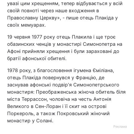
увазі цим хрещенням, тепер відбувається у всій
своїй повноті через наше входження в
Православну Церкву», - пише отець Плакіда у
своїх мемуарах.
19 червня 1977 року отець Плакила і ще троє
обазинских ченців у монастирі Симонопетра на
Афоні прийняли хрещення і були зараховані до
братії афонської обителі.
1978 року, з благословення ігумена Єміліана,
отець Плакіда повернувся у Францію, де
заснував афонські подвір'я Симонопетрського
монастиря: Преображенська жіноча обитель біля
міста Террассон, чоловіча на честь Антонія
Великого в Сен-Лоран і її скит на острові
Поркероль, а також Покровський жіночий
монастир у Солані.
Реклама