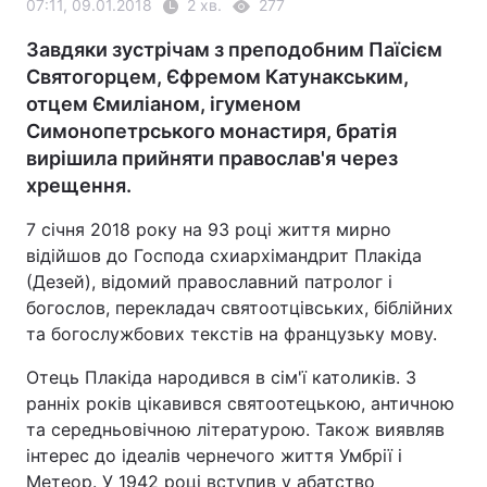
07:11, 09.01.2018
2 хв.
277
Завдяки зустрічам з преподобним Паїсієм
Святогорцем, Єфремом Катунакським,
отцем Ємиліаном, ігуменом
Симонопетрського монастиря, братія
вирішила прийняти православ'я через
хрещення.
7 січня 2018 року на 93 році життя мирно
відійшов до Господа схиархімандрит Плакіда
(Дезей), відомий православний патролог і
богослов, перекладач святоотцівських, біблійних
та богослужбових текстів на французьку мову.
Отець Плакіда народився в сім'ї католиків. З
ранніх років цікавився святоотецькою, античною
та середньовічною літературою. Також виявляв
інтерес до ідеалів чернечого життя Умбрії і
Метеор. У 1942 році вступив у абатство