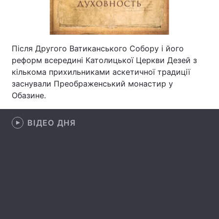
Лонгріди
Відео з Youtube
Статті
Після Другого Ватиканського Собору і його
реформ всередині Католицької Церкви Дезей з
Інтерв'ю
Думки
кількома прихильниками аскетичної традиції
заснували Преображенський монастир у
Архів
Вакансії
Обазине.
Контакти
ВІДЕО ДНЯ
Послуги