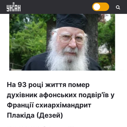
На 93 році життя помер
духівник афонських подвір'їв у
Франції схиархімандрит
Плакіда (Дезей)