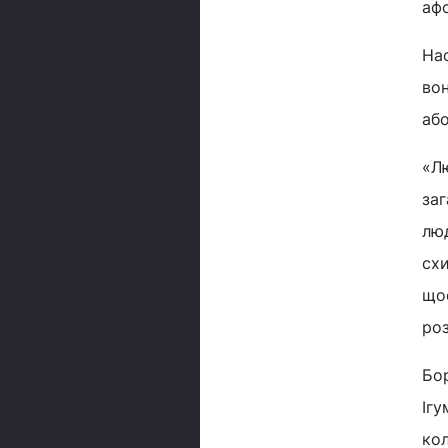
аф
Нас
вон
або
«Лю
заг
люд
схи
щос
роз
Бор
Ігу
кол