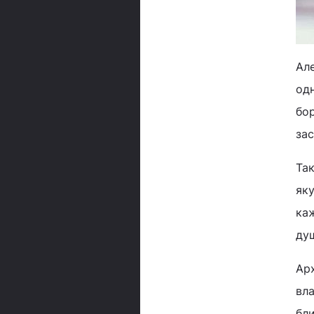
Але
одн
бор
зас
Так
яку
каж
душ
Арх
вла
бли