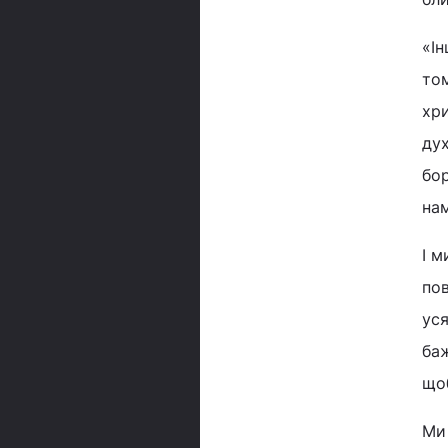
«Ін
том
хри
дух
бор
нам
І м
пов
уся
баж
що
Ми 