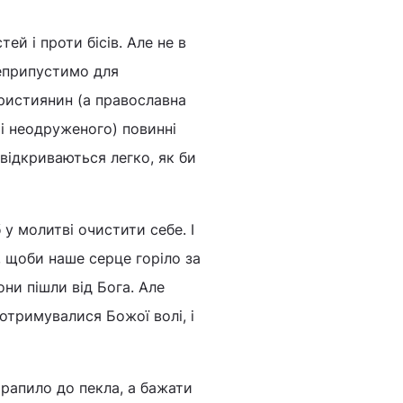
ей і проти бісів. Але не в
неприпустимо для
християнин (а православна
 і неодруженого) повинні
 відкриваються легко, як би
 у молитві очистити себе. І
, щоби наше серце горіло за
вони пішли від Бога. Але
отримувалися Божої волі, і
трапило до пекла, а бажати