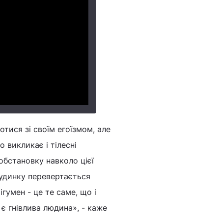
отися зі своїм егоїзмом, але
о викликає і тілесні
обстановку навколо цієї
 будинку перевертається
гумен - це те саме, що і
 є гнівлива людина», - каже