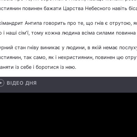
стиянин повинен бажати Царства Небесного навіть біс
імандрит Антипа говорить про те, що гнів є отрутою, я
о і наші сім'ї, тому кожна людина всіма силами повинна
рний стан гніву виникає у людини, в якій немає послуху
стиянин, так само, як і нехристиянин, повинен цю отрут
аняти із себе і боротися із нею.
ВІДЕО ДНЯ