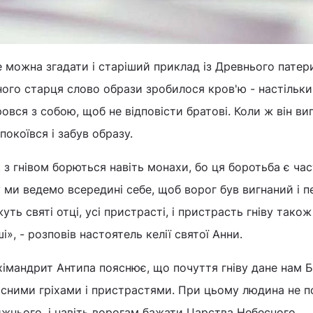
 можна згадати і старіший приклад із Древнього патери
ого старця слово образи зробилося кров'ю - настільки 
овся з собою, щоб не відповісти братові. Коли ж він ви
покоївся і забув образу.
 з гнівом борються навіть монахи, бо ця боротьба є ча
 ми ведемо всередині себе, щоб ворог був вигнаний і п
уть святі отці, усі пристрасті, і пристрасть гніву також
і», - розповів настоятель келії святої Анни.
імандрит Антипа пояснює, що почуття гніву дане нам Б
сними гріхами і пристрастями. При цьому людина не по
жнього, і навіть ворогам бажати Царства Небесного.