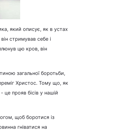
ка, який описує, як в устах
він стримував себе і
плюнув цю кров, він
стиною загальної боротьби,
ереміг Христос. Тому що, як
 - це прояв бісів у нашій
огом, щоб боротися із
винна гніватися на