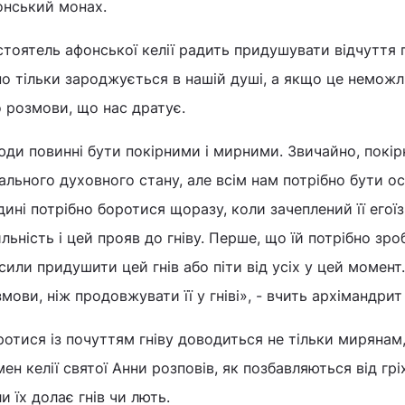
онський монах.
тоятель афонської келії радить придушувати відчуття г
о тільки зароджується в нашій душі, а якщо це неможли
 розмови, що нас дратує.
ди повинні бути покірними і мирними. Звичайно, покірн
ального духовного стану, але всім нам потрібно бути ос
ині потрібно боротися щоразу, коли зачеплений її егоїз
льність і цей прояв до гніву. Перше, що їй потрібно зр
или придушити цей гнів або піти від усіх у цей момент
мови, ніж продовжувати її у гніві», - вчить архімандрит
отися із почуттям гніву доводиться не тільки мирянам
мен келії святої Анни розповів, як позбавляються від гр
и їх долає гнів чи лють.