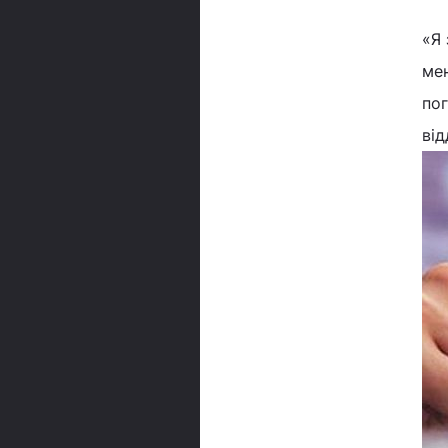
«Я 
мен
пог
від