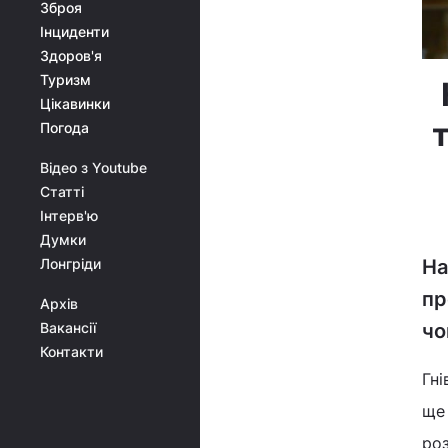
Зброя
Інциденти
Здоров'я
Туризм
Цікавинки
т
Погода
Відео з Youtube
Статті
Інтерв'ю
Думки
На
Лонгріди
пр
Архів
чо
Вакансії
Контакти
Гні
ще 
роз