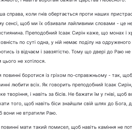
ша справа, коли гнів обертається проти наших пристраст
у сенсі, щоб ми їх обзивали лайливими словами - це 
стиянина. Преподобний Ісаак Сирін каже, що монах і 
овність по суті одна, у ній немає поділу на одруженого
отись із відчаєм і завзятістю. Тому що двері до Раю не
 цього не хотілося.
и повинні боротися із гріхом по-справжньому - так, щоб
инні любити всіх. Як говорить преподобний Ісаак Сирін
ке творіння, і навіть за бісів. Не бажати їм у гніві, щоб 
ати того, щоб навіть біси знайшли свій шлях до Бога, д
б вони не втратили Раю.
повинні мати такий помисел, щоб навіть каміння не по