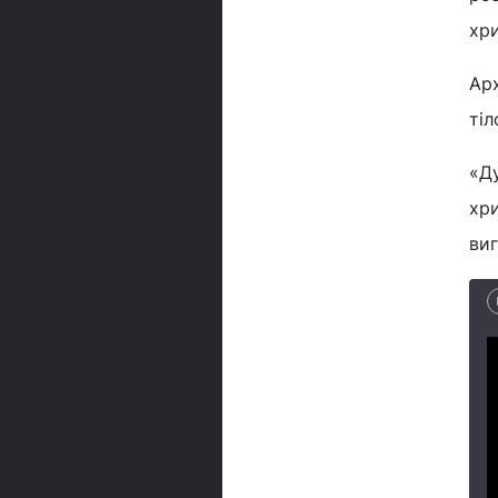
хри
Арх
тіл
«Ду
хри
виг