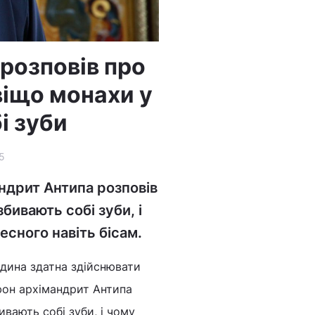
 розповів про
авіщо монахи у
і зуби
5
андрит Антипа розповів
збивають собі зуби, і
сного навіть бісам.
людина здатна здійснювати
Афон архімандрит Антипа
ивають собі зуби, і чому