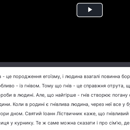
Play
Video
в - це породження егоїзму, і людина взагалі повинна бор
бливо - із гнівом. Тому що гнів - це справжня отрута, щ
роби в людині. Але, що найгірше - гнів створює погану 
ини. Коли в родині є гнівлива людина, через неї все у
ори дном. Святий Іоанн Ліствичник каже, що гнівливий і
иця у курнику. Те ж саме можна сказати і про сім'ю, де