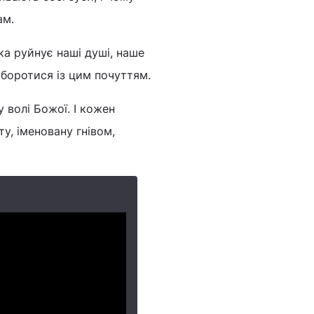
ам.
ка руйнує наші душі, наше
 боротися із цим почуттям.
 волі Божої. І кожен
у, іменовану гнівом,