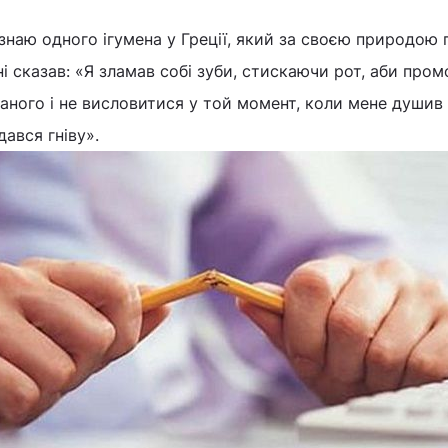
знаю одного ігумена у Греції, який за своєю природою г
і сказав: «Я зламав собі зуби, стискаючи рот, аби про
аного і не висловитися у той момент, коли мене душив 
дався гніву».