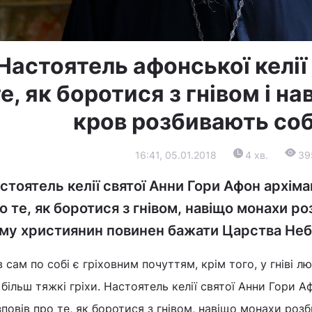
Настоятель афонської келії
е, як боротися з гнівом і н
кров розбивають соб
16:41, 05.01.2018
4 хв.
39
стоятель келії святої Анни Гори Афон архім
о те, як боротися з гнівом, навіщо монахи ро
му християнин повинен бажати Царства Небе
в сам по собі є гріховним почуттям, крім того, у гніві 
більш тяжкі гріхи. Настоятель келії святої Анни Гори 
повів про те, як боротися з гнівом, навіщо монахи розб