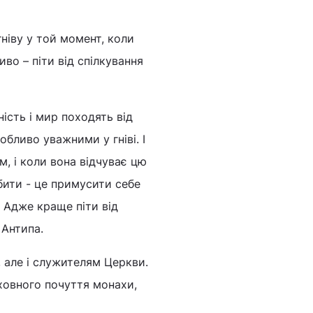
ніву у той момент, коли
во – піти від спілкування
ість і мир походять від
обливо уважними у гніві. І
м, і коли вона відчуває цю
обити - це примусити себе
. Адже краще піти від
 Антипа.
, але і служителям Церкви.
іховного почуття монахи,