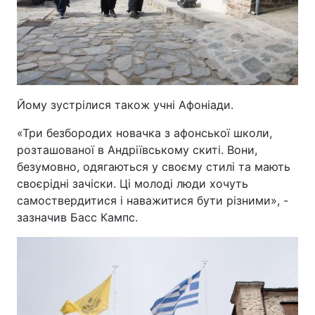
Йому зустрілися також учні Афоніади.
«Три безбородих новачка з афонської школи,
розташованої в Андріївському скиті. Вони,
безумовно, одягаються у своєму стилі та мають
своєрідні зачіски. Ці молоді люди хочуть
самоствердитися і наважитися бути різними», -
зазначив Басс Кампс.