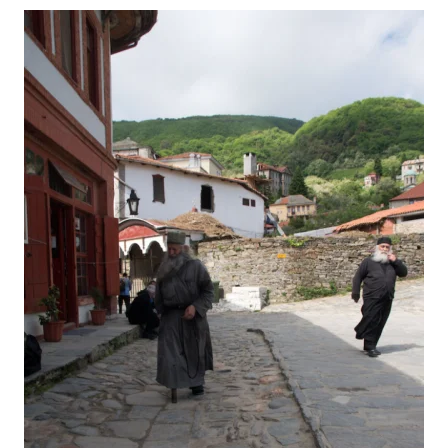
Головна
Війна
Україна
Політика
Економіка
Світ
Спорт
Наука
Техно і зв'язок
Лайт
Зброя
Інциденти
Здоров'я
Туризм
Цікавинки
Погода
Екологія
Регіони