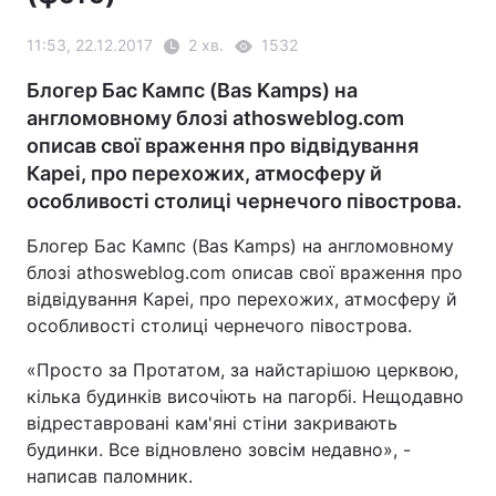
11:53, 22.12.2017
2 хв.
1532
Блогер Бас Кампс (Bas Kamps) на
англомовному блозі athosweblog.com
описав свої враження про відвідування
Кареі, про перехожих, атмосферу й
особливості столиці чернечого півострова.
Блогер Бас Кампс (Bas Kamps) на англомовному
блозі athosweblog.com описав свої враження про
відвідування Кареі, про перехожих, атмосферу й
особливості столиці чернечого півострова.
«Просто за Протатом, за найстарішою церквою,
кілька будинків височіють на пагорбі. Нещодавно
відреставровані кам'яні стіни закривають
будинки. Все відновлено зовсім недавно», -
написав паломник.