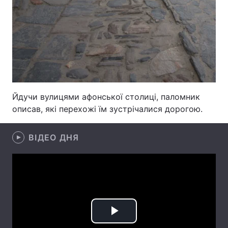
Лонгріди
Відео з Youtube
Статті
Інтерв'ю
Думки
Архів
Вакансії
Йдучи вулицями афонської столиці, паломник
описав, які перехожі їм зустрічалися дорогою.
Контакти
ВІДЕО ДНЯ
Послуги
Play