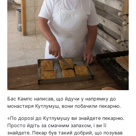
Бас Кампс написав, що йдучи у напрямку до
монастиря Кутлумуш, вони побачили пекарню.
«По дорозі до Kутлумушу ви знайдете пекарню.
Просто йдіть за смачним запахом, і ви її
знайдете. Пекар був такий добрий, що позував