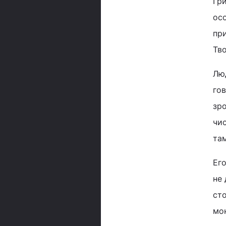
Гри
осо
при
Тво
Люд
гов
зро
чис
там
Его
не 
сто
мо