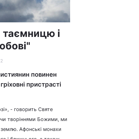
 таємницю і
юбові"
62
ристиянин повинен
 гріховні пристрасті
зі», - говорить Святе
дучи творіннями Божими, ми
 землю. Афонські монахи