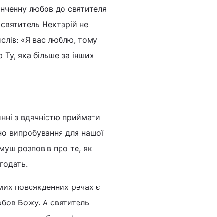
інченну любов до святителя
 святитель Нектарій не
ислів: «Я вас люблю, тому
Ту, яка більше за інших
винні з вдячністю приймати
но випробування для нашої
муш розповів про те, як
годать.
мих повсякденних речах є
юбов Божу. А святитель