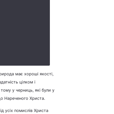
ирода має хороші якості,
здатність цілком і
тому у черниць, які були у
до Нареченого Христа.
ід усіх помислів Христа