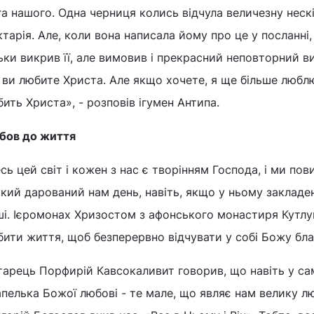
а нашого. Одна черниця колись відчула величезну неск
тарія. Але, коли вона написала йому про це у посланні,
ьки викрив її, але вимовив і прекрасний неповторний в
ви любите Христа. Але якщо хочете, я ще більше люблю 
ить Христа», - розповів ігумен Антипа.
бов до життя
сь цей світ і кожен з нас є творінням Господа, і ми по
кий дарований нам день, навіть, якщо у ньому закладе
і. Ієромонах Хризостом з афонського монастиря Кутлу
ити життя, щоб безперервно відчувати у собі Божу бла
тарець Порфирій Кавсокаливит говорив, що навіть у са
пелька Божої любові - те мале, що являє нам велику л