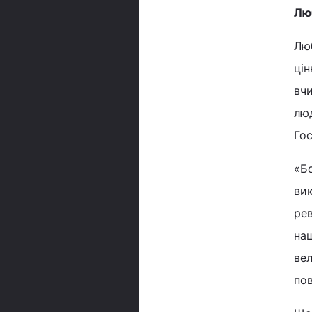
Лю
Лю
цін
вчи
люд
Гос
«Бо
вик
рев
наш
вел
по