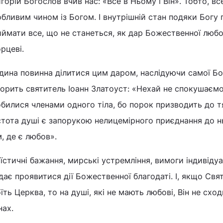
горій Богослов вчив нас: «Все в Ньому і Він». Тобто, вс
бливим чином із Богом. І внутрішній стан подяки Богу 
ймати все, що не станеться, як дар Божественної любові
рцеві.
ина повинна ділитися цим даром, наслідуючи самої Бо
орить святитель Іоанн Златоуст: «Нехай не спокушаєм
билися членами одного тіла, бо порок призводить до т
тота душі є запорукою нелицемірного приєднання до нь
, де є любов».
їстичні бажання, мирські устремління, вимоги індивіду
дає проявитися дії Божественної благодаті. І, якщо Свят
їть Церква, то на душі, які не мають любові, Він не схо
нах.