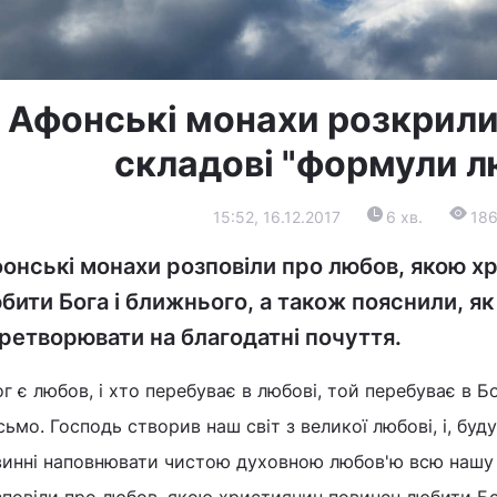
Афонські монахи розкрили
складові "формули л
15:52, 16.12.2017
6 хв.
18
онські монахи розповіли про любов, якою х
бити Бога і ближнього, а також пояснили, як
ретворювати на благодатні почуття.
г є любов, і хто перебуває в любові, той перебуває в Бо
ьмо. Господь створив наш світ з великої любові, і, бу
винні наповнювати чистою духовною любов'ю всю нашу