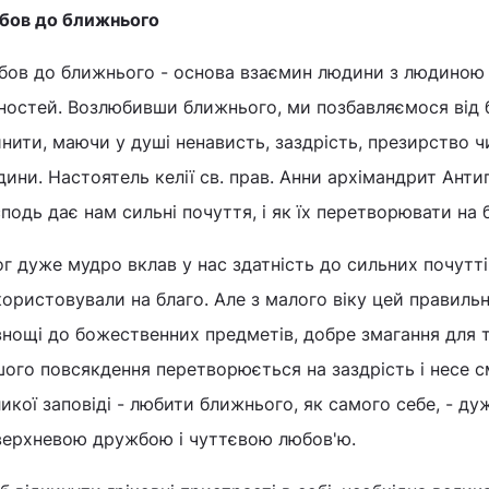
бов до ближнього
бов до ближнього - основа взаємин людини з людиною 
ностей. Возлюбивши ближнього, ми позбавляємося від ба
нити, маючи у душі ненависть, заздрість, презирство чи
ини. Настоятель келії св. прав. Анни архімандрит Анти
подь дає нам сильні почуття, і як їх перетворювати на
г дуже мудро вклав у нас здатність до сильних почуттів
ористовували на благо. Але з малого віку цей правильн
нощі до божественних предметів, добре змагання для т
ого повсякдення перетворюється на заздрість і несе с
икої заповіді - любити ближнього, як самого себе, - д
верхневою дружбою і чуттєвою любов'ю.