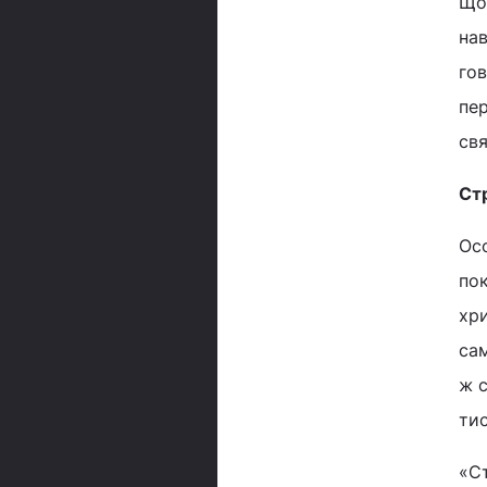
Щоб
нав
гов
пер
свя
Ст
Ос
по
хри
са
ж 
тис
«С