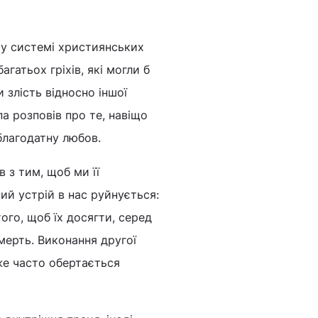
у системі християнських
гатьох гріхів, які могли б
 злість відносно іншої
па розповів про те, навіщо
 благодатну любов.
 з тим, щоб ми її
ий устрій в нас руйнується:
ого, щоб їх досягти, серед
мерть. Виконання другої
уже часто обертається