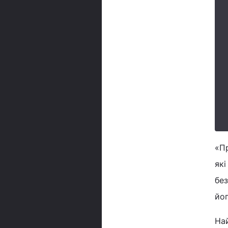
«П
які
без
йо
Най