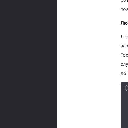
роз
поя
Лю
Лю
зар
Гос
слу
до 