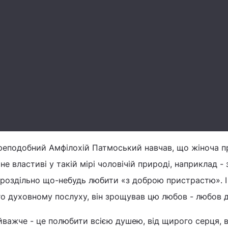
реподобний Амфілохій Патмоський навчав, що жіноча пр
 не властиві у такій мірі чоловічій природі, наприклад - 
роздільно що-небудь любити «з доброю пристрастю». І 
го духовному послуху, він зрощував цю любов - любов 
важче - це полюбити всією душею, від щирого серця, в