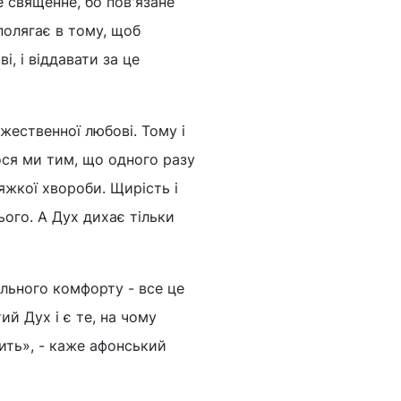
е священне, бо пов'язане
полягає в тому, щоб
, і віддавати за це
жественної любові. Тому і
ося ми тим, що одного разу
яжкої хвороби. Щирість і
ого. А Дух дихає тільки
ального комфорту - все це
ий Дух і є те, на чому
дить», - каже афонський