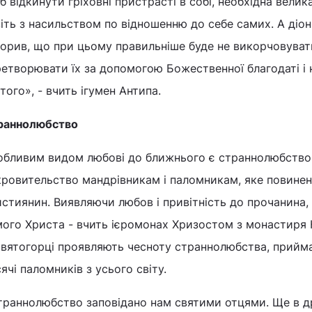
 відкинути гріховні пристрасті в собі, необхідна велика
іть з насильством по відношенню до себе самих. А діон
орив, що при цьому правильніше буде не викорчовувати
етворювати їх за допомогою Божественної благодаті і 
того», - вчить ігумен Антипа.
раннолюбство
обливим видом любові до ближнього є страннолюбство -
кровительство мандрівникам і паломникам, яке повине
стиянин. Виявляючи любов і привітність до прочанина,
мого Христа - вчить ієромонах Хризостом з монастиря 
святогорці проявляють чесноту страннолюбства, прийма
ячі паломників з усього світу.
траннолюбство заповідано нам святими отцями. Ще в др