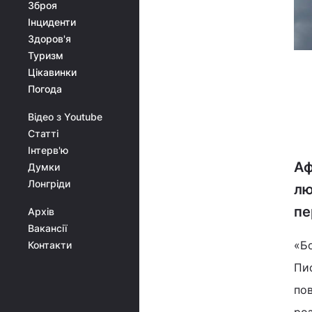
Зброя
Інциденти
Здоров'я
Туризм
Цікавинки
Погода
Відео з Youtube
Статті
Інтерв'ю
Аф
Думки
Лонгріди
лю
пе
Архів
Вакансії
«Бо
Контакти
Пис
по