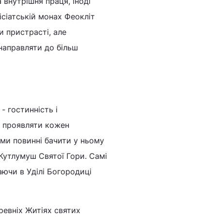
 внутрішня праця, іноді
ісіатській монах Феокліт
 пристрасті, але
направляти до більш
 гостинність і
н проявляти кожен
 ми повинні бачити у ньому
Кутлумуш Святої Гори. Самі
ючи в Уділі Богородиці
евніх Житіях святих