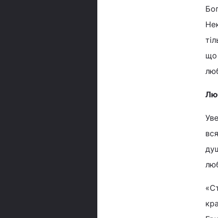
Бог
Нек
тіл
що 
люб
Лю
Уве
вся
душ
люб
«С
кра