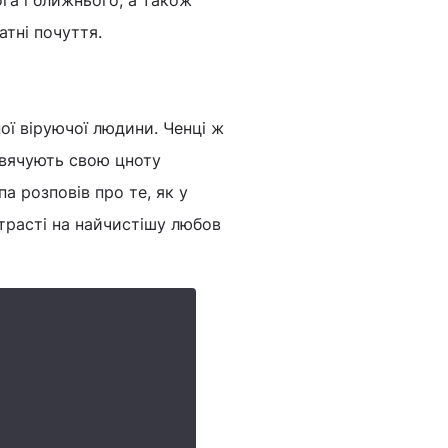
га і ближнього, а також
атні почуття.
ї віруючої людини. Ченці ж
исвячують свою цноту
па розповів про те, як у
трасті на найчистішу любов