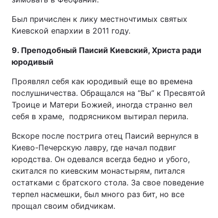
Был причислен к лику местночтимых святых
Киевской епархии в 2011 году.
9. Преподобный Паисий Киевский, Христа ради
юродивый
Проявлял себя как юродивый еще во времена
послушничества. Обращался на “Вы” к Пресвятой
Троице и Матери Божией, иногда странно вел
себя в храме, подрясником вытирал перила.
Вскоре после пострига отец Паисий вернулся в
Киево-Печерскую лавру, где начал подвиг
юродства. Он одевался всегда бедно и убого,
скитался по киевским монастырям, питался
остатками с братского стола. За свое поведение
терпел насмешки, был много раз бит, но все
прощал своим обидчикам.