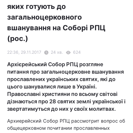
яких готують до
загальноцерковного
вшанування на Соборі РПЦ
(рос.)
22:36, 29.11.2017
24 хв.
624
Архієрейський Собор РПЦ розгляне
питання про загальноцерковне вшанування
прославлених українських святих, які до
цього шанувалися лише в Україні.
Православні християни по всьому світові
дізнаються про 28 святих землі української і
звертатимуться до них у своїх молитвах.
Архиерейский Собор РПЦ рассмотрит вопрос об
общецерковном почитании прославленных