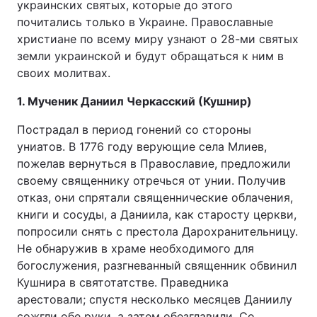
украинских святых, которые до этого
почитались только в Украине. Православные
христиане по всему миру узнают о 28-ми святых
земли украинской и будут обращаться к ним в
своих молитвах.
1. Мученик Даниил Черкасский (Кушнир)
Пострадал в период гонений со стороны
униатов. В 1776 году верующие села Млиев,
пожелав вернуться в Православие, предложили
своему священнику отречься от унии. Получив
отказ, они спрятали священнические облачения,
книги и сосуды, а Даниила, как старосту церкви,
попросили снять с престола Дарохранительницу.
Не обнаружив в храме необходимого для
богослужения, разгневанный священник обвинил
Кушнира в святотатстве. Праведника
арестовали; спустя несколько месяцев Даниилу
сожгли обе руки, а затем обезглавили. Со