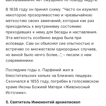
В 1838 году он принял схиму. “Часто он изумлял
некоторою прозорливостию и чрезвычайною
меткостию своих замечаний, которые как раз
приходились к внутреннему состоянию
приходивших к нему для беседы и наставления.
Эта меткость особенно видна была при
исповеди. Сам он объяснял сие опытностью и
встречею со множеством однородных случаев,
но виной было нечто более…”, – писали о нем
современники.
Последние годы о. Парфений жил в
блюстительских кельях на Ближних пещерах.
Скончался в 1855 году, погребен в голосеевском
храме Иконы Божией Матери «Живоносный
Источник».
5. Святитель Иннокентий архиепископ