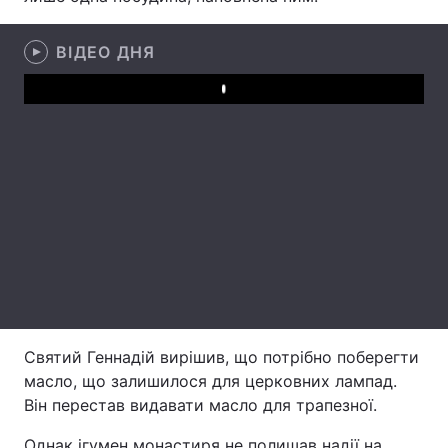
ВІДЕО ДНЯ
Головна
Війна
Play
Україна
Політика
Економіка
Світ
Спорт
Наука
Техно і зв'язок
Лайт
Зброя
Інциденти
Здоров'я
Туризм
Святий Геннадій вирішив, що потрібно поберегти
масло, що залишилося для церковних лампад.
Цікавинки
Погода
Він перестав видавати масло для трапезної.
Екологія
Регіони
Однак ігумен монастиря не полишав надії на