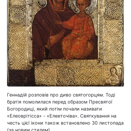
Тема оформлення
Геннадій розповів про диво святогорцям. Тоді
братія помолилася перед образом Пресвятої
Богородиці, який потім почали називати
«Елеоврітісса» - «Елееточіва». Святкування на
честь цієї ікони також встановлено 30 листопада
(за новим стилем).