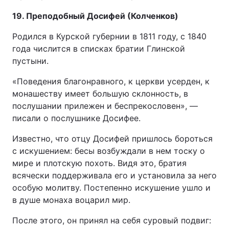
19. Преподобный Досифей (Колченков)
Родился в Курской губернии в 1811 году, с 1840
года числится в списках братии Глинской
пустыни.
«Поведения благонравного, к церкви усерден, к
монашеству имеет большую склонность, в
послушании прилежен и беспрекословен», —
писали о послушнике Досифее.
Известно, что отцу Досифей пришлось бороться
с искушением: бесы возбуждали в нем тоску о
мире и плотскую похоть. Видя это, братия
всячески поддерживала его и установила за него
особую молитву. Постепенно искушение ушло и
в душе монаха воцарил мир.
После этого, он принял на себя суровый подвиг: