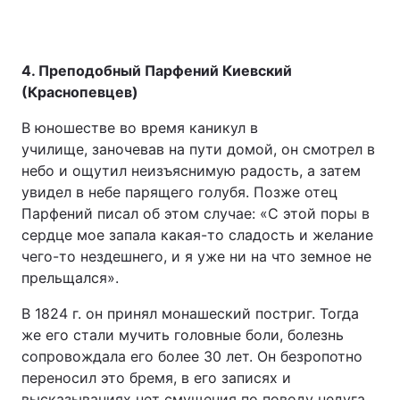
4. Преподобный Парфений Киевский
(Краснопевцев)
В юношестве во время каникул в
училище, заночевав на пути домой, он смотрел в
небо и ощутил неизъяснимую радость, а затем
увидел в небе парящего голубя. Позже отец
Парфений писал об этом случае: «С этой поры в
сердце мое запала какая-то сладость и желание
чего-то нездешнего, и я уже ни на что земное не
прельщался».
В 1824 г. он принял монашеский постриг. Тогда
же его стали мучить головные боли, болезнь
сопровождала его более 30 лет. Он безропотно
переносил это бремя, в его записях и
высказываниях нет смущения по поводу недуга.