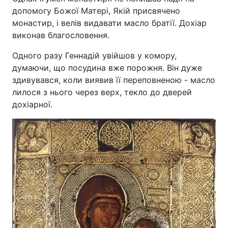
допомогу Божої Матері, Якій присвячено
Лонгріди
монастир, і велів видавати масло братії. Дохіар
виконав благословення.
Відео з Youtube
Статті
Одного разу Геннадій увійшов у комору,
думаючи, що посудина вже порожня. Він дуже
Інтерв'ю
Думки
здивувався, коли виявив її переповненою - масло
лилося з нього через верх, текло до дверей
Архів
Вакансії
дохіарної.
Контакти
Послуги