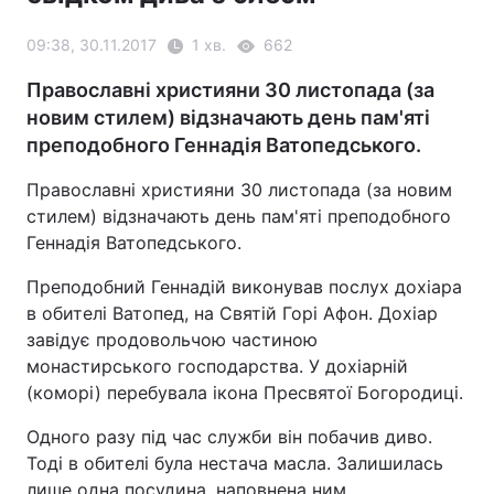
09:38, 30.11.2017
1 хв.
662
Православні християни 30 листопада (за
новим стилем) відзначають день пам'яті
преподобного Геннадія Ватопедського.
Православні християни 30 листопада (за новим
стилем) відзначають день пам'яті преподобного
Геннадія Ватопедського.
Преподобний Геннадій виконував послух дохіара
в обителі Ватопед, на Святій Горі Афон. Дохіар
завідує продовольчою частиною
монастирського господарства. У дохіарній
(коморі) перебувала ікона Пресвятої Богородиці.
Одного разу під час служби він побачив диво.
Тоді в обителі була нестача масла. Залишилась
лише одна посудина, наповнена ним.