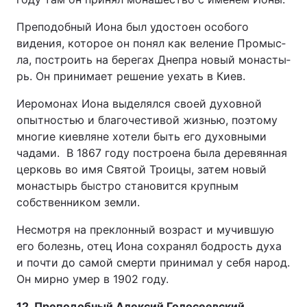
Преподобный Иона был удостоен особого
видения, ко­то­рое он по­нял как ве­ле­ние Про­мыс­
ла, построить на бе­ре­гах Дне­пра новый мо­на­сты­
рь. Он принимает решение уехать в Киев.
Иеро­мо­нах Иона вы­де­лял­ся сво­ей ду­хов­ной
опыт­но­стью и бла­го­че­сти­вой жиз­нью, поэтому
многие киевляне хотели быть его духовными
чадами. В 1867 го­ду по­стро­е­на бы­ла де­ре­вян­ная
цер­ковь во имя Свя­той Тро­и­цы, затем новый
монастырь быстро становится крупным
собственником земли.
Несмотря на преклонный возраст и мучившую
его болезнь, отец Иона сохранял бодрость духа
и почти до самой смерти принимал у себя народ.
Он мирно умер в 1902 году.
12. Преподобный Алексий Голосеевский,