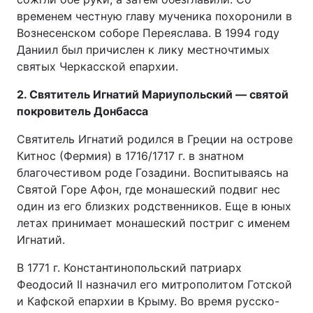
временем честную главу мученика похоронили в
Вознесенском соборе Переяслава. В 1994 году
Даниил был причислен к лику местночтимых
святых Черкасской епархии.
2. Святитель Игнатий Мариупольский — святой
покровитель Донбасса
Святитель Игнатий родился в Греции на острове
Китнос (Фермия) в 1716/1717 г. в знатном
благочестивом роде Гозадини. Воспитываясь на
Святой Горе Афон, где монашеский подвиг нес
один из его близких родственников. Еще в юных
летах принимает монашеский постриг с именем
Игнатий.
В 1771 г. Константинопольский патриарх
Феодосий II назначил его митрополитом Готской
и Кафской епархии в Крыму. Во время русско-