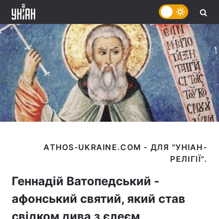
ATHOS-UKRAINE.COM - ДЛЯ "УНІАН-
Геннадій Ватопедський -
афонський святий, який став
свідком дива з єлеєм