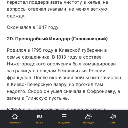
перестал поддерживать чистоту в келье, на
вопросы отвечал знаками, не менял ветхую
одежду.
Скончался в 1847 году.
20. Преподобный Илиодор (Голованицкий)
Родился в 1795 году в Киевской губернии в
семье священника. В 1813 году в составе
Нижегородского ополчения был командирован
за границу по следам бежавших из России
французов. После окончания войны был зачислен
в Киево-Печерскую лавру, но прожил там
недолго. Скоро он ушел сначала в Софрониеву, а
затем в Глинскую пустынь.
В 1858 г. в Глинской пуст. принял постриг в
великую схиму с именем Илиодор. Скончался в
RU
1879 году.
МОВА
ГОЛОВНА
РОЗДІЛИ
ПОГОДА
ЛАЙТ