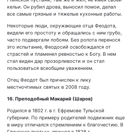
кельи. Он рубил дрова, выносил помои, делал
все самые грязные и тяжелые кухонные работы.
Некоторые люди, окружающие отца Феодота,
видели его простоту и обращались с ним грубо,
часто подвергали побоям. Без ропота перенося
это испытание, Феодосий освобождался от
страстей и пламенел ревностью к Богу. В нем
стал виден дар прозорливости и он стал
пользоваться всеобщим уважением.
Отец Феодот был причислен к лику
местночтимых святых в 2008 году.
16. Преподобный Макарий (Шаров)
Родился в 1802 г. в г. Ефремове Тульской
губернии. По примеру родителей подвижник еще
в миру отличался стремлением к благочестию. В
Глинскую пустынь пришел в 1828 г.