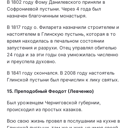
В 1802 году Фому Данилевского приняли в
Софрониевой пустыни. Через 4 года был
назначен благочинным монастыря.
В 1817 году о. Филарета назначили строителем и
настоятелем в Глинскую пустынь, которая в то
время находилась в печальном состоянии
запустения и разрухи. Отец управлял обителью
24 года и за эти годы она умножилась численно
и преуспела духовно.
В 1841 году скончался. В 2008 году настоятель
Глинской пустыни был пречислин к лику святых.
15. Преподобный Феодот (Левченко)
Был уроженцем Черниговской губернии,
происходил из простых казаков.
Всю свою жизнь провел в послушании на кухне в
Глинской пустыни, там же и жил, не имея своей