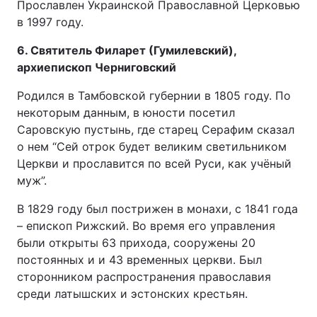
Прославлен Украинской Православной Церковью
в 1997 году.
6. Святитель Филарет (Гумилевский),
архиепископ Черниговский
Родился в Тамбовской губернии в 1805 году. По
некоторым данным, в юности посетил
Саровскую пустынь, где старец Серафим сказал
о нем “Сей отрок будет великим светильником
Церкви и прославится по всей Руси, как учёный
муж”.
В 1829 году был пострижен в монахи, с 1841 года
– епископ Рижский. Во время его управления
были открыты 63 прихода, сооружены 20
постоянных и и 43 временных церкви. Был
сторонником распространения православия
среди латышских и эстонских крестьян.