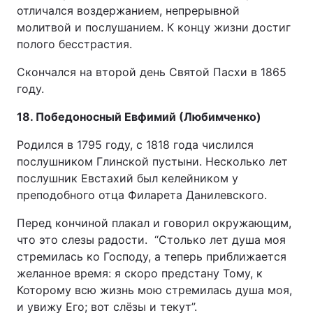
отличался воздержанием, непрерывной
молитвой и послушанием. К концу жизни достиг
полого бесстрастия.
Скончался на второй день Святой Пасхи в 1865
году.
18. Победоносный Евфимий (Любимченко)
Родился в 1795 году, с 1818 года числился
послушником Глинской пустыни. Несколько лет
послушник Евстахий был келейником у
преподобного отца Филарета Данилевского.
Перед кончиной плакал и говорил окружающим,
что это слезы радости. “Столько лет душа моя
стремилась ко Господу, а теперь приближается
желанное время: я скоро предстану Тому, к
Которому всю жизнь мою стремилась душа моя,
и увижу Его; вот слёзы и текут”.