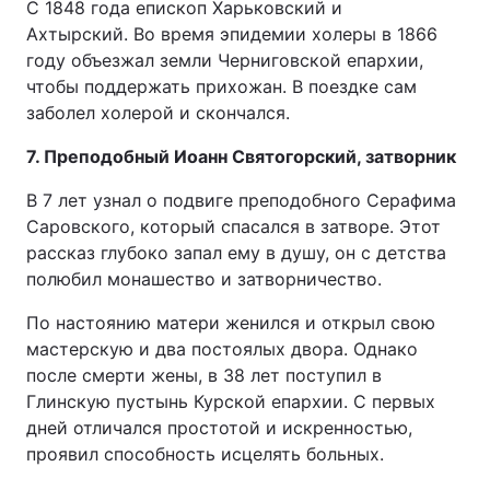
С 1848 года епископ Харьковский и
Ахтырский. Во время эпидемии холеры в 1866
году объезжал земли Черниговской епархии,
чтобы поддержать прихожан. В поездке сам
заболел холерой и скончался.
7. Преподобный Иоанн Святогорский, затворник
В 7 лет узнал о подвиге преподобного Серафима
Саровского, который спасался в затворе. Этот
рассказ глубоко запал ему в душу, он с детства
полюбил монашество и затворничество.
По настоянию матери женился и открыл свою
мастерскую и два постоялых двора. Однако
после смерти жены, в 38 лет поступил в
Глинскую пустынь Курской епархии. С первых
дней отличался простотой и искренностью,
проявил способность исцелять больных.