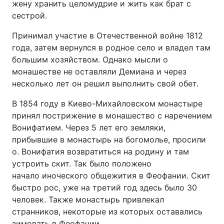
жену хранить целомудрие и жить как брат с
сестрой.
Принимал участие в Отечественной войне 1812
года, затем вернулся в родное село и владел там
большим хозяйством. Однако мысли о
монашестве не оставляли Демиана и через
несколько лет он решил выполнить свой обет.
В 1854 году в Киево-Михайловском монастыре
принял пострижение в монашество с наречением
Вонифатием. Через 5 лет его земляки,
прибывшие в монастырь на богомолье, просили
о. Вонифатия возвратиться на родину и там
устроить скит. Так было положено
начало иноческого общежития в Феофании. Скит
быстро рос, уже на третий год здесь было 30
человек. Также монастырь привлекал
странников, некоторые из которых оставались
зимовать в Феофании.