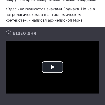
Лонгріди
«Здесь не гнушаются знаками Зодиака. Но не в
астрологическом, а в астрономическом
контексте», - написал архиепископ Иона.
Відео з Youtube
Статті
Інтерв'ю
Думки
ВІДЕО ДНЯ
Архів
Вакансії
Контакти
Послуги
Play
Video