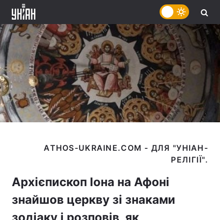
ATHOS-UKRAINE.COM - ДЛЯ "УНІАН-
Архієпископ Іона на Афоні
знайшов церкву зі знаками
зодіаку і розповів, як