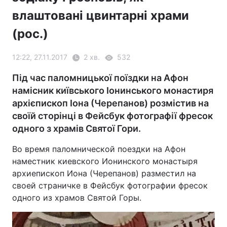
влаштовані цвинтарні храми
(рос.)
12:22, 27.11.2017
2 хв.
532
Під час паломницької поїздки на Афон
намісник київського Іонинського монастиря
архієпископ Іона (Черепанов) розмістив на
своїй сторінці в Фейсбук фотографії фресок
одного з храмів Святої Гори.
Во время паломнической поездки на Афон
наместник киевского Ионинского монастыря
архиепископ Иона (Черепанов) разместил на
своей страничке в Фейсбук фотографии фресок
одного из храмов Святой Горы.