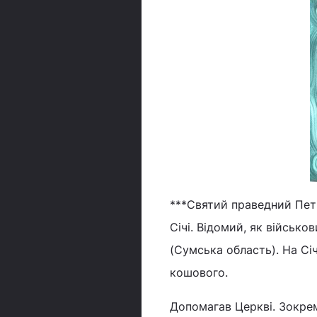
***Святий праведний Пет
Січі. Відомий, як військо
(Сумська область). На Сі
кошового.
Допомагав Церкві. Зокрем