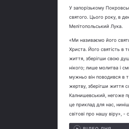
У запорізькому Покровськ
святого. Цього року, в де
Мелітопольський Лука.
«Ми називаємо його святим
Христа. Його святість в т
життя, зберігши свою душу
нікого; лише молитва і см
мужньо він поводився в тра
жертву, зберігши життя со
Калнишевський, негоже п
це приклад для нас, нині
світові про нашу віру», -
ВІДЕО ДНЯ