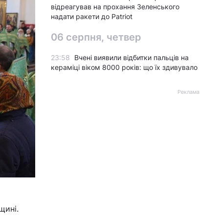
відреагував на прохання Зеленського
надати ракети до Patriot
06 серпня, четвер
23:58
Вчені виявили відбитки пальців на
кераміці віком 8000 років: що їх здивувало
Реклама
щині.