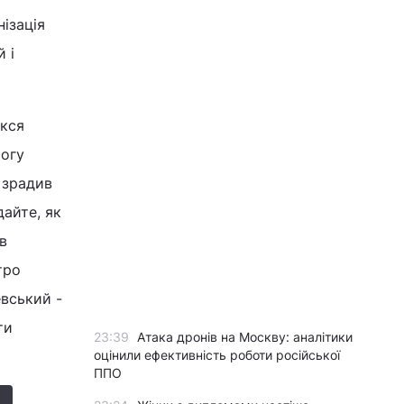
ізація
 і
ікся
Богу
е зрадив
дайте, як
в
тро
вський -
ти
23:39
Атака дронів на Москву: аналітики
оцінили ефективність роботи російської
ППО