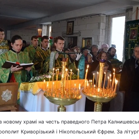
в новому храмі на честь праведного Петра Калнишевсь
ополит Криворізький і Нікопольський Єфрем. За літург