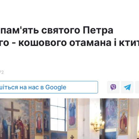
 пам'ять святого Петра
о - кошового отамана і кти
72
іться на нас в Google