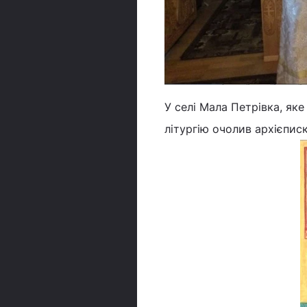
У селі Мала Петрівка, яке
літургію очолив архієпи