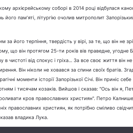
ому архієрейському соборі в 2014 році відбулася канон
нь його пам'яті, літургію очолив митрополит Запорізький
 за його терпіння, твердість у вірі, за те, що він не зр
ому, що він протягом 25-ти років вів праведне, угодне 
 в чистоті від спокус і гріха... За все своє життя він н
ирення. Він ніколи не ховався за спини своїх братів. Зга
гічні моменти історії Запорізької Січі. Він приніс себе 
тням і тисячам козаків. Вийшов і сказав: "Ось він я, Пе
роливати кров православних християн". Петро Калнише
шніх православних християн, як потрібно сміливо свідчи
 сказав владика Лука.