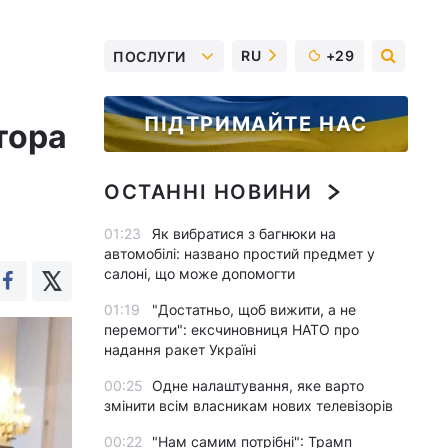
RU
+29
ПОСЛУГИ
ПІДТРИМАЙТЕ НАС
тора
ОСТАННІ НОВИНИ
01:23
Як вибратися з багнюки на
автомобілі: названо простий предмет у
салоні, що може допомогти
01:19
"Достатньо, щоб вижити, а не
перемогти": ексчиновниця НАТО про
надання ракет Україні
00:25
Одне налаштування, яке варто
змінити всім власникам нових телевізорів
00:22
"Нам самим потрібні": Трамп