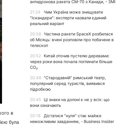
антидронова ракета CM-70 з Канади, - ЗМІ
21:24
Чим Україна може знищувати
"Іскандери": експерти назвали єдиний
реальний варіант
20:58
Частина ракети SpaceX розбилася
об Місяць: вчені розповіли про побачене в
телескоп
20:52
Китай оточив пустелю деревами:
через роки вона почала поглинати більше
CO₂
20:49
"Стародавній" римський театр,
популярний серед туристів, виявився
підробкою
20:45
Ці знаки на долоні є не у всіх: що
вони означають
кого в
20:18
Дістатися "нуля" стає майже
неможливим завданням, - Business Insider
ією була