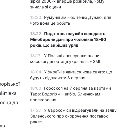
зірка 2000-х вперше розкрила, чому
зникла зі сцени
18:30
Румунія змінює течію Дунаю: для
чого вона це робить
18:22
Податкова служба передасть
Міноборони дані про чоловіків 18–60
років: що вирішив уряд
18:17
У Польщі анонсували плани з
масової депортації українців, - ЗМІ
18:04
У Україні з'явиться нове свято: що
будуть відзначати 8 серпня
орізької
18:00
Гороскоп на 7 серпня за картами
війтівка
Таро: Водоліям - вибір, Близнюкам -
прискорення
носця до
17:58
У Єврокомісії відреагували на заяву
Зеленського про скорочення поставок
ракет
ув