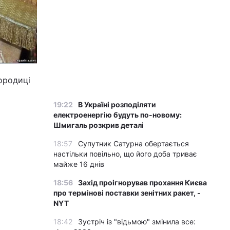
городиці
19:22
В Україні розподіляти
електроенергію будуть по-новому:
Шмигаль розкрив деталі
18:57
Супутник Сатурна обертається
настільки повільно, що його доба триває
майже 16 днів
18:56
Захід проігнорував прохання Києва
про термінові поставки зенітних ракет, -
NYT
18:42
Зустріч із "відьмою" змінила все: