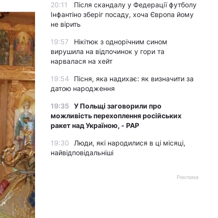
20:11
Після скандалу у Федерації футболу
Інфантіно зберіг посаду, хоча Європа йому
не вірить
19:57
Нікітюк з однорічним сином
вирушила на відпочинок у гори та
нарвалася на хейт
19:54
Пісня, яка надихає: як визначити за
датою народження
19:35
У Польщі заговорили про
можливість перехоплення російських
ракет над Україною, - PAP
19:30
Люди, які народилися в ці місяці,
найвідповідальніші
Реклама