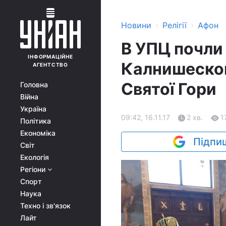
›
›
Новини
Релігії
Афон
В УПЦ почли
ІНФОРМАЦІЙНЕ
Калнишеског
АГЕНТСТВО
Святої Гори
Головна
Війна
Україна
09:42, 16.11.17
2 хв.
1
Політика
Економіка
Підпиш
Світ
Екологія
Регіони
Спорт
Наука
Техно і зв'язок
Лайт