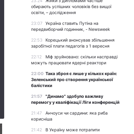
23:24
Жінки з дипломами частіше
обирають успішних чоловіків без вищої
освіти, – дослідження
23:07
Україна ставить Путіна на
передвиборчий годинник, - Newsweek
22:53
Корецький анонсував збільшення
заробітної плати педагогів з 1 вересня
22:12
Міф зруйновано: скільки насправді
можуть працювати ядерні реактори
22:00
Така зброя є лише у кількох країн:
Зеленський про створення української
балістики
21:57
"Динамо" здобуло важливу
перемогу у кваліфікації Ліги конференцій
21:47
Анчоуси чи сардини: яка риба
корисніша
21:42
В Україну може потрапити