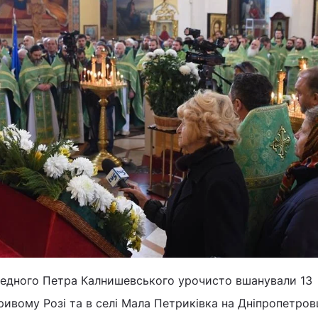
аведного Петра Калнишевського урочисто вшанували 13
ривому Розі та в селі Мала Петриківка на Дніпропетров