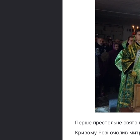
Перше престольне свято 
Кривому Розі очолив митр