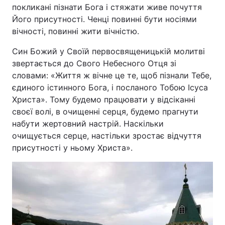
покликані пізнати Бога і стяжати живе почуття
Його присутності. Ченці повинні бути носіями
вічності, повинні жити вічністю.
Син Божий у Своїй первосвященицькій молитві
звертається до Свого Небесного Отця зі
словами: «Життя ж вічне це те, щоб пізнали Тебе,
єдиного істинного Бога, і посланого Тобою Ісуса
Христа». Тому будемо працювати у відсіканні
своєї волі, в очищенні серця, будемо прагнути
набути жертовний настрій. Наскільки
очищується серце, настільки зростає відчуття
присутності у ньому Христа».