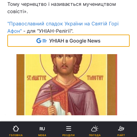
Тому чернецтво і називається мучеництвом
совісті».
"Православний спадок України на Святій Горі
Афон"
- для "УНІАН-Релігії".
УНІАН в Google News
RU
ATHOS-UKRAINE.COM - ДЛЯ "УНІАН-
МОВА
ГОЛОВНА
РОЗДІЛИ
ПОГОДА
ЛАЙТ