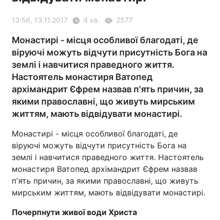
13:56, 13.11.2017
4 хв.
2577
Монастирі - місця особливої благодаті, де
віруючі можуть відчути присутність Бога на
землі і навчитися праведного життя.
Настоятель монастиря Ватопед
архімандрит Єфрем назвав п'ять причин, за
якими православні, що живуть мирським
життям, мають відвідувати монастирі.
Монастирі - місця особливої благодаті, де
віруючі можуть відчути присутність Бога на
землі і навчитися праведного життя. Настоятель
монастиря Ватопед архімандрит Єфрем назвав
п'ять причин, за якими православні, що живуть
мирським життям, мають відвідувати монастирі.
Почерпнути живої води Христа