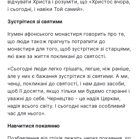
відчувати Христа і розуміти, що «Христос вчора,
і сьогодні, і навіки Той самий».
Зустрітися зі святими
Ігумен афонського монастиря говорить про те,
що люди також прагнуть потрапити до
монастиря для того, щоб зустрітися зі старцями,
які вже за життя покликані до святості.
«Сьогодні люди легко грішать, легше, ніж раніше,
але у них є бажання зустрітися зі святими. А ми,
ченці, покликані до святості, і нам дано засоби,
щоб її досягти, якщо тільки ми будемо старанні і
уважні до себе. Чернецтво - це надія Церкви,
надія всього світу. І сьогодні настав особливий
час для нього».
Навчитися покаянню
Позбавлення від гріхів лежить через покаяння, до