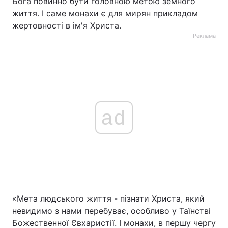
Бога повинно бути головною метою земного
життя. І саме монахи є для мирян прикладом
Тема оформлення
жертовності в ім'я Христа.
Реклама
ad
«Мета людського життя - пізнати Христа, який
невидимо з нами перебуває, особливо у Таїнстві
Божественної Євхаристії. І монахи, в першу чергу