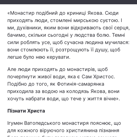
Лонгріди
«Монастир подібний до криниці Якова. Сюди
приходять люди, стомлені мирською суєтою. І
ми, духівники, яким вони відкривають свої серця,
Відео з Youtube
Статті
бачимо, скільки сьогодні у людства болю. Темні
сили роблять усе, щоб сучасна людина мучилася:
Інтерв'ю
Думки
вони стомлюють її, розтрощують її душу, щоб
Архів
Вакансії
легше було нею керувати.
Але люди приходять до монастирів, щоб
Контакти
почерпнути живої води, яка є Сам Христос.
Послуги
Подібно до того, як Фотинія-самарянка
приходила за водою на колодязь Якова, вони
хочуть набрати води, що тече у життя вічне».
Пізнати Христа
Ігумен Ватопедського монастиря пояснює, що
для кожного віруючого християнина пізнання