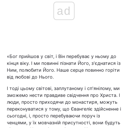
ad
«Бог прийшов у світ, і Він перебуває у ньому до
кінця віку. І ми повинні пізнати Його, з'єднатися із
Ним, полюбити Його. Наше серце повинно горіти
від любові до Нього.
І тоді цьому світові, заплутаному і сп'янілому, ми
зможемо нести правдиве свідчення про Христа. І
люди, просто приходячи до монастиря, можуть
переконуватися у тому, що Євангеліє здійсненне і
сьогодні, і, просто перебуваючи поруч із
ченцями, у їх мовчазній присутності, вони будуть