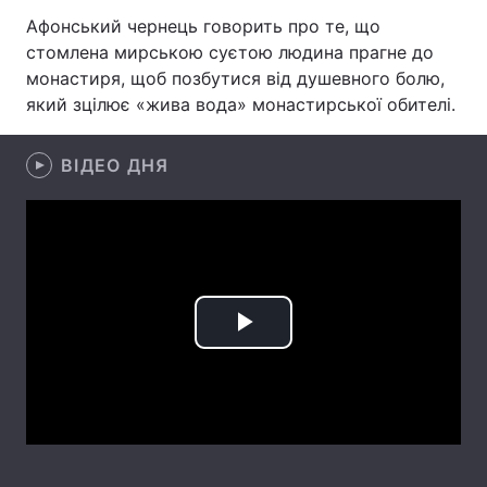
Афонський чернець говорить про те, що
стомлена мирською суєтою людина прагне до
монастиря, щоб позбутися від душевного болю,
Головна
Війна
який зцілює «жива вода» монастирської обителі.
Україна
Політика
ВІДЕО ДНЯ
Економіка
Світ
Спорт
Наука
Техно і зв'язок
Лайт
Зброя
Інциденти
Play
Здоров'я
Туризм
Video
Цікавинки
Погода
Екологія
Регіони