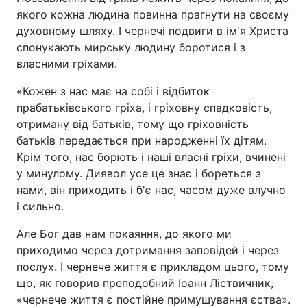
якого кожна людина повинна прагнути на своєму
духовному шляху. І чернечі подвиги в ім'я Христа
спонукають мирську людину боротися і з
власними гріхами.
«Кожен з нас має на собі і відбиток
прабатьківського гріха, і гріховну спадковість,
отриману від батьків, тому що гріховність
батьків передається при народженні їх дітям.
Крім того, нас борють і наші власні гріхи, вчинені
у минулому. Диявол усе це знає і бореться з
нами, він приходить і б'є нас, часом дуже влучно
і сильно.
Але Бог дав нам покаяння, до якого ми
приходимо через дотримання заповідей і через
послух. І чернече життя є прикладом цього, тому
що, як говорив преподобний Іоанн Ліствичник,
«чернече життя є постійне примушування єства».