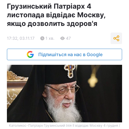
Грузинський Патріарх 4
листопада відвідає Москву,
якщо дозволить здоров'я
17:32, 03.11.17
1 хв.
47
Підпишіться на нас в Google
Католикос-Патріарх Грузинський Ілія II відвідає Москву 4 грудня /