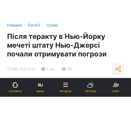
›
›
Новини
Релігії
Іслам
Після теракту в Нью-Йорку
мечеті штату Нью-Джерсі
почали отримувати погрози
17:00, 03.11.17
1 хв.
43
Підпишіться на нас в Google
RU
МОВА
ГОЛОВНА
РОЗДІЛИ
ПОГОДА
ЛАЙТ