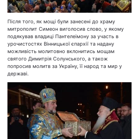
Після того, як мощі були занесені до храму
митрополит Симеон виголосив слово, у якому
подякував владиці Пантелеімону за участь в
урочистостях Вінницької єпархії та надану
можливість молитовно вклонитись мощам
святого Димитрія Солунського, а також
попросив молитв за Україну, її народ та мир у
державі.