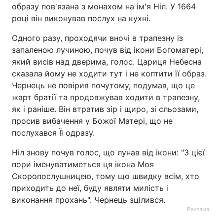
образу пов'язана з монахом на ім'я Ніл. У 1664
році він виконував послух на кухні.
Одного разу, проходячи вночі в трапезну із
запаленою лучиною, почув від ікони Богоматері,
який висів над дверима, голос. Цариця Небесна
сказала йому не ходити тут і не коптити її образ.
Чернець не повірив почутому, подумав, що це
жарт братії та продовжував ходити в трапезну,
як і раніше. Він втратив зір і щиро, зі сльозами,
просив вибачення у Божої Матері, що не
послухався Її одразу.
Ніл знову почув голос, що лунав від ікони: "З цієї
пори іменуватиметься ця ікона Моя
Скоропослушницею, тому що швидку всім, хто
приходить до неї, буду являти милість і
виконання прохань". Чернець зцілився.
Реклама