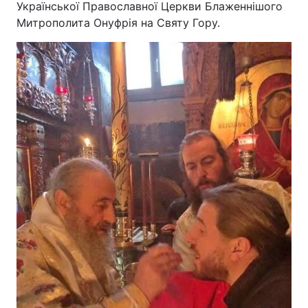
Української Православної Церкви Блаженнішого
Митрополита Онуфрія на Святу Гору.
Головна
Війна
Україна
Політика
Економіка
Світ
Спорт
Наука
Техно і зв'язок
Лайт
Зброя
Інциденти
Здоров'я
Туризм
Цікавинки
Погода
Екологія
Регіони