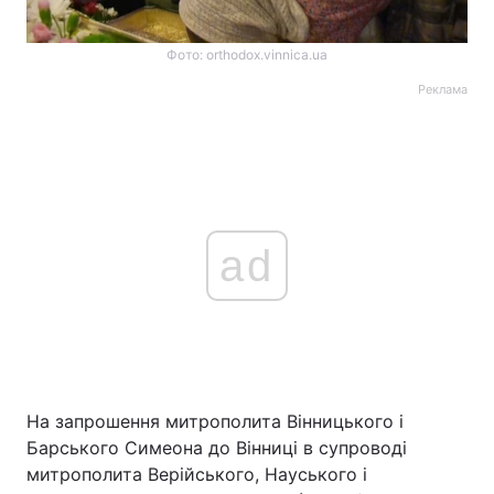
Фото: orthodox.vinnica.ua
Реклама
ad
На запрошення митрополита Вінницького і
Барського Симеона до Вінниці в супроводі
митрополита Верійського, Науського і