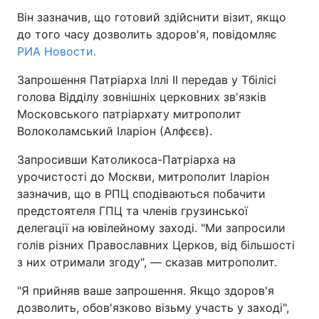
Він зазначив, що готовий здійснити візит, якщо
до того часу дозволить здоров'я, повідомляє
РИА Новости.
Запрошення Патріарха Іллі II передав у Тбілісі
голова Відділу зовнішніх церковних зв'язків
Московського патріархату митрополит
Волоколамський Іларіон (Алфєєв).
Запросивши Католикоса-Патріарха на
урочистості до Москви, митрополит Іларіон
зазначив, що в РПЦ сподіваються побачити
предстоятеля ГПЦ та членів грузинської
делегації на ювілейному заході. "Ми запросили
голів різних Православних Церков, від більшості
з них отримали згоду", — сказав митрополит.
"Я прийняв ваше запрошення. Якщо здоров'я
дозволить, обов'язково візьму участь у заході",