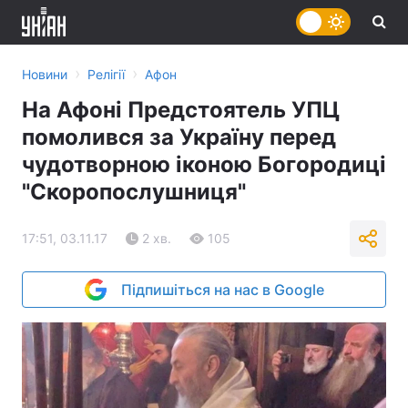
›
›
Новини
Релігії
Афон
На Афоні Предстоятель УПЦ
помолився за Україну перед
чудотворною іконою Богородиці
"Скоропослушниця"
17:51, 03.11.17
2 хв.
105
Підпишіться на нас в Google