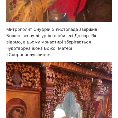
Лонгріди
Відео з Youtube
Статті
Митрополит Онуфрій 3 листопада звершив
Божественну літургію в обителі Дохіар. Як
Інтерв'ю
Думки
відомо, в цьому монастирі зберігається
чудотворна ікона Божої Матері
Архів
Вакансії
«Скоропослушниця».
Контакти
Послуги