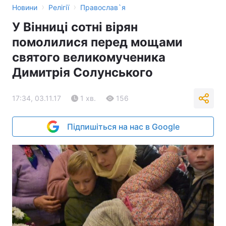
›
›
Новини
Релігії
Православ`я
У Вінниці сотні вірян
помолилися перед мощами
святого великомученика
Димитрія Солунського
17:34, 03.11.17
1 хв.
156
Підпишіться на нас в Google