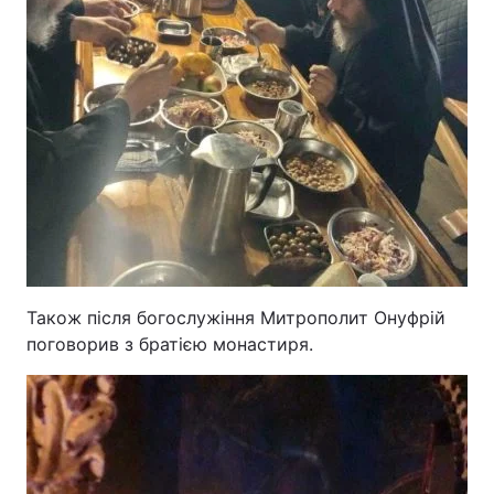
Також після богослужіння Митрополит Онуфрій
поговорив з братією монастиря.