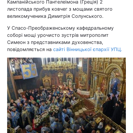
Кампанійського Пантелеімона (Греція) 2
листопада прибув ковчег з мощами святого
великомученика Димитрія Солунського.
У Спасо-Преображенському кафедральному
соборі мощі урочисто зустрів митрополит
Симеон з представниками духовенства,
повідомляється на
сайті Вінницької єпархії УПЦ.