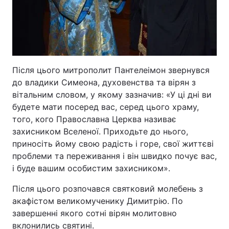
Після цього митрополит Пантелеімон звернувся
до владики Симеона, духовенства та вірян з
вітальним словом, у якому зазначив: «У ці дні ви
будете мати посеред вас, серед цього храму,
того, кого Православна Церква називає
захисником Вселеної. Приходьте до нього,
приносіть йому свою радість і горе, свої життєві
проблеми та переживання і він швидко почує вас,
і буде вашим особистим захисником».
Після цього розпочався святковий молебень з
акафістом великомученику Димитрію. По
завершенні якого сотні вірян молитовно
вклонились святині.