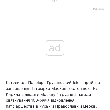
ria.ru
Реклама
ad
Католикос-Патріарх Грузинський Ілія II прийняв
запрошення Патріарха Московського і всієї Русі
Кирила відвідати Москву 4 грудня з нагоди
святкування 100-річчя відновлення
патріаршества в Руській Православній Церкві.