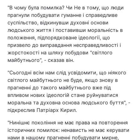
"В чому була помилка? Чи Не в тому, що люди
прагнули побудувати гуманне і справедливе
суспільство, відкинувши духовні основи
людського життя і поставивши моральність в
положення, підпорядковане ідеології, що
призвело до виправдання несправедливості і
жорстокості на шляху побудови "світлого
майбутнього", - сказав він.
"Сьогодні всім нам слід усвідомити, що ніякого
світлого майбутнього не буде, якщо знову в
прагненні до такого майбутнього вже під
впливом нових ідеологій стане руйнуватися
моральна та духовна основа людського буття", -
підкреслив Патріарх Кирил.
"Нинішнє покоління не має права на повторення
історичних помилок: ненависть не має керувати
нами в нашому прагненні побудувати мирне,