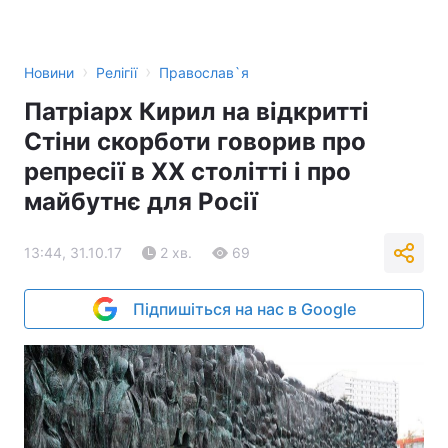
›
›
Новини
Релігії
Православ`я
Патріарх Кирил на відкритті
Стіни скорботи говорив про
репресії в ХХ столітті і про
майбутнє для Росії
13:44, 31.10.17
2 хв.
69
Підпишіться на нас в Google