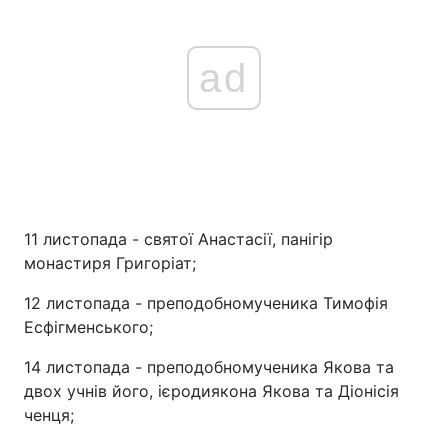
Тема оформлення
ad
11 листопада - святої Анастасії, панігір
монастиря Григоріат;
12 листопада - преподобномученика Тимофія
Есфігменського;
14 листопада - преподобномученика Якова та
двох учнів його, ієродиякона Якова та Діонісія
ченця;