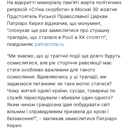
На відкритті меморіалу пам'яті жертв політичних
репресій «Стіна скорботи» в Москві 30 жовтня
Прдстоятель Руської Православної Церкви
Патріарх Кирил відзначив, що монумент,
"спонукає ще раз замислитися про страшну
трагедію, що сталася в Росії в ХХ столітті",
повідомляє
patriarchia.ru.
"Ми знаємо, що ці трагічні події ще довго будуть
осмислятися, але рік сторіччя революції має
стати особливо важливим для такого
осмислення. Вдивляючись у ці трагедії, ми
задаємося питанням: як таке могло статися?
Чому жителі однієї країни, сусіди, товариші по
службі переслідували і вбивали один одного?
Яким чином грандіозна ідея побудувати світ
вільним і справедливим призвела до крові і
беззаконня?", - закликав замислитися Патріарх
Кирил.