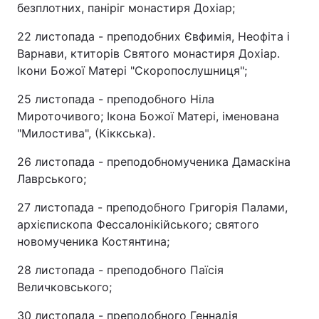
безплотних, паніріг монастиря Дохіар;
22 листопада - преподобних Євфимія, Неофіта і
Варнави, ктиторів Святого монастиря Дохіар.
Ікони Божої Матері "Скоропослушниця";
25 листопада - преподобного Ніла
Мироточивого; Ікона Божої Матері, іменована
"Милостива", (Кіккська).
26 листопада - преподобномученика Дамаскіна
Лаврського;
27 листопада - преподобного Григорія Палами,
архієпископа Фессалонікійського; святого
новомученика Костянтина;
28 листопада - преподобного Паїсія
Величковського;
30 листопада - преподобного Геннадія