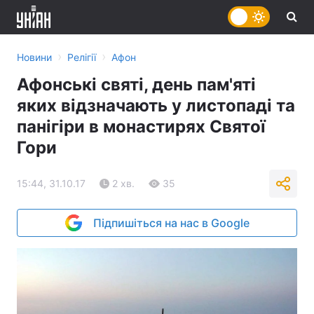
›
›
Новини
Релігії
Афон
Афонські святі, день пам'яті
яких відзначають у листопаді та
панігіри в монастирях Святої
Гори
15:44, 31.10.17
2 хв.
35
Підпишіться на нас в Google