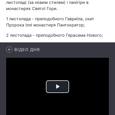
листопаді (за новим стилем) і панігіри в
монастирях Святої Гори.
1 листопада - преподобного Гавриїла, скит
Головна
Війна
Пророка Іллі монастиря Пантократор;
Україна
Політика
2 листопада - преподобного Герасима Нового;
Економіка
Світ
ВІДЕО ДНЯ
Спорт
Наука
Техно і зв'язок
Лайт
Зброя
Інциденти
Здоров'я
Туризм
Play
Цікавинки
Погода
Video
Екологія
Регіони