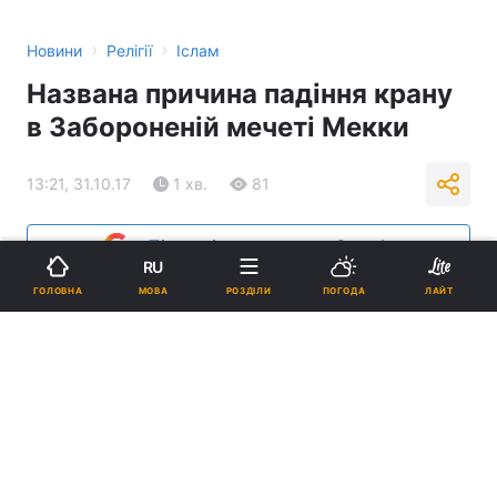
›
›
Новини
Релігії
Іслам
Названа причина падіння крану
в Забороненій мечеті Мекки
13:21, 31.10.17
1 хв.
81
Підпишіться на нас в Google
RU
МОВА
ГОЛОВНА
РОЗДІЛИ
ПОГОДА
ЛАЙТ