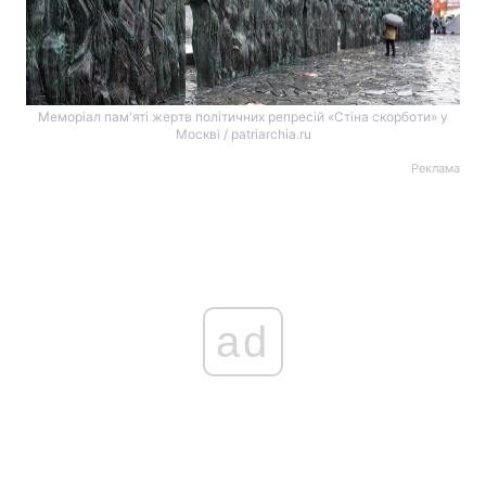
Меморіал пам'яті жертв політичних репресій «Стіна скорботи» у
Москві / patriarchia.ru
Реклама
ad