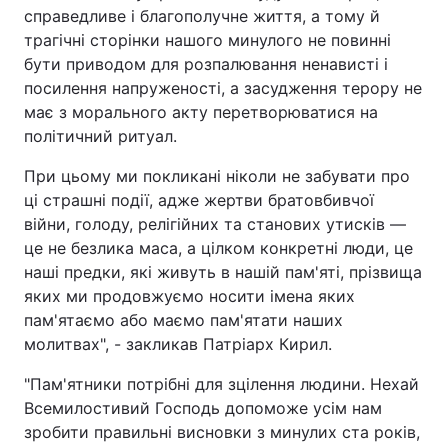
справедливе і благополучне життя, а тому й
трагічні сторінки нашого минулого не повинні
бути приводом для розпалювання ненависті і
посилення напруженості, а засудження терору не
має з морального акту перетворюватися на
політичний ритуал.
При цьому ми покликані ніколи не забувати про
ці страшні події, адже жертви братовбивчої
війни, голоду, релігійних та станових утисків ―
це не безлика маса, а цілком конкретні люди, це
наші предки, які живуть в нашій пам'яті, прізвища
яких ми продовжуємо носити імена яких
пам'ятаємо або маємо пам'ятати наших
молитвах", - закликав Патріарх Кирил.
"Пам'ятники потрібні для зцілення людини. Нехай
Всемилостивий Господь допоможе усім нам
зробити правильні висновки з минулих ста років,