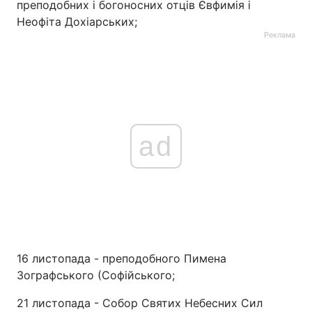
преподобних і богоносних отців Євфимія і
Неофіта Дохіарських;
Реклама
ad
16 листопада - преподобного Пимена
Зографського (Софійського;
21 листопада - Собор Святих Небесних Сил