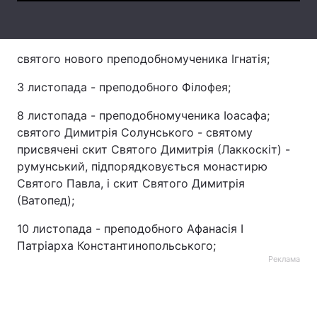
Лонгріди
святого нового преподобномученика Ігнатія;
Відео з Youtube
Статті
3 листопада - преподобного Філофея;
Інтерв'ю
Думки
8 листопада - преподобномученика Іоасафа;
Архів
Вакансії
святого Димитрія Солунського - святому
присвячені скит Святого Димитрія (Лаккоскіт) -
Контакти
румунський, підпорядковується монастирю
Святого Павла, і скит Святого Димитрія
Послуги
(Ватопед);
10 листопада - преподобного Афанасія I
Патріарха Константинопольського;
Реклама