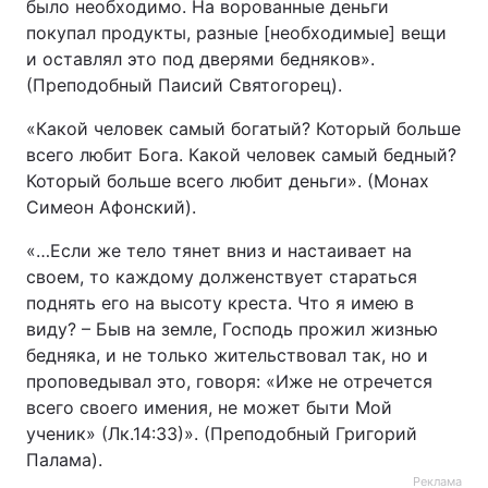
было необходимо. На ворованные деньги
покупал продукты, разные [необходимые] вещи
и оставлял это под дверями бедняков».
(Преподобный Паисий Святогорец).
«Какой человек самый богатый? Который больше
всего любит Бога. Какой человек самый бедный?
Который больше всего любит деньги». (Монах
Симеон Афонский).
«…Если же тело тянет вниз и настаивает на
своем, то каждому долженствует стараться
поднять его на высоту креста. Что я имею в
виду? – Быв на земле, Господь прожил жизнью
бедняка, и не только жительствовал так, но и
проповедывал это, говоря: «Иже не отречется
всего своего имения, не может быти Мой
ученик» (Лк.14:33)». (Преподобный Григорий
Палама).
Реклама