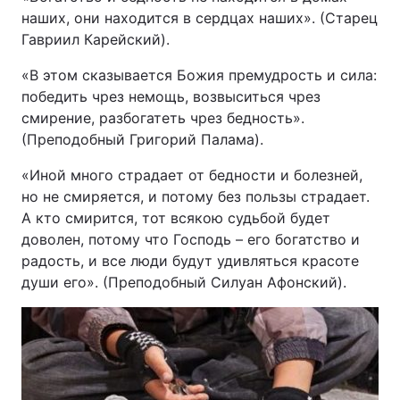
наших, они находится в сердцах наших». (Старец
Гавриил Карейский).
«В этом сказывается Божия премудрость и сила:
победить чрез немощь, возвыситься чрез
смирение, разбогатеть чрез бедность».
(Преподобный Григорий Палама).
«Иной много страдает от бедности и болезней,
но не смиряется, и потому без пользы страдает.
А кто смирится, тот всякою судьбой будет
доволен, потому что Господь – его богатство и
радость, и все люди будут удивляться красоте
души его». (Преподобный Силуан Афонский).