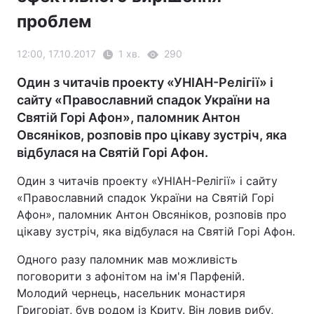
проблем
12:00, 17.10.2017
1 хв.
290
Один з читачів проекту «УНІАН-Релігії» і
сайту «Православний спадок України на
Святій Горі Афон», паломник Антон
Овсяніков, розповів про цікаву зустріч, яка
відбулася на Святій Горі Афон.
Один з читачів проекту «УНІАН-Релігії» і сайту
«Православний спадок України на Святій Горі
Афон», паломник Антон Овсяніков, розповів про
цікаву зустріч, яка відбулася на Святій Горі Афон.
Одного разу паломник мав можливість
поговорити з афонітом на ім'я Парфеній.
Молодий чернець, насельник монастиря
Григоріат, був родом із Криту. Він ловив рибу,