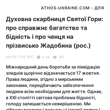
Духовна скарбниця Святої Гори:
про справжнє багатство та
бідність і про ченця на
прізвисько Жадобина (рос.)
09:53, 17.10.2017
5 хв.
261
Міжнародний день боротьби за ліквідацію
злиднів щорічно відзначається 17 жовтня.
Права людини, згідно з мирськими
законами, передбачають забезпечення
людини всім необхідним для життя. Однак,
в XXI столітті світова проблема бідності,
голоду залишається невирішеною. Ми
зібрали вислови і повчальні історії святих і