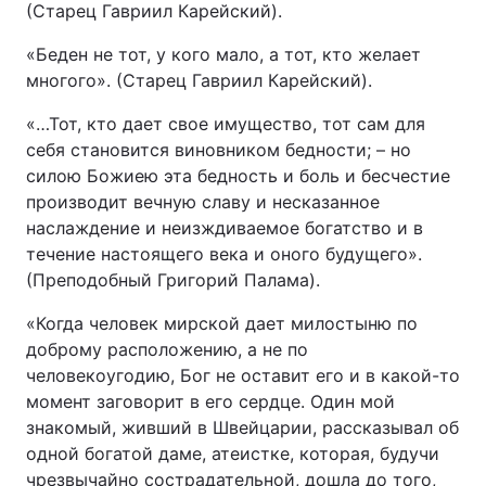
(Старец Гавриил Карейский).
«Беден не тот, у кого мало, а тот, кто желает
многого». (Старец Гавриил Карейский).
«…Тот, кто дает свое имущество, тот сам для
себя становится виновником бедности; – но
силою Божиею эта бедность и боль и бесчестие
производит вечную славу и несказанное
наслаждение и неизждиваемое богатство и в
течение настоящего века и оного будущего».
(Преподобный Григорий Палама).
«Когда человек мирской дает милостыню по
доброму расположению, а не по
человекоугодию, Бог не оставит его и в какой-то
момент заговорит в его сердце. Один мой
знакомый, живший в Швейцарии, рассказывал об
одной богатой даме, атеистке, которая, будучи
чрезвычайно сострадательной, дошла до того,