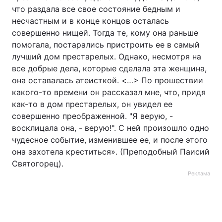
что раздала все свое состояние бедным и
несчастным и в конце концов осталась
совершенно нищей. Тогда те, кому она раньше
помогала, постарались пристроить ее в самый
лучший дом престарелых. Однако, несмотря на
все добрые дела, которые сделала эта женщина,
она оставалась атеисткой. <…> По прошествии
какого-то времени он рассказал мне, что, придя
как-то в дом престарелых, он увидел ее
совершенно преображенной. "Я верую, -
восклицала она, - верую!". С ней произошло одно
чудесное событие, изменившее ее, и после этого
она захотела креститься». (Преподобный Паисий
Святогорец).
Реклама