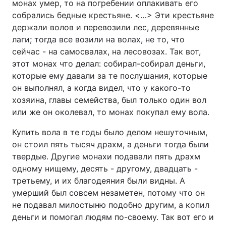
монах умер, то на погребении оплакивать его
собрались бедные крестьяне. <…> Эти крестьяне
держали волов и перевозили лес, деревянные
лаги; тогда все возили на волах, не то, что
сейчас - на самосвалах, на лесовозах. Так вот,
этот монах что делал: собирал-собирал деньги,
которые ему давали за те послушания, которые
он выполнял, а когда видел, что у какого-то
хозяина, главы семейства, был только один вол
или же он околевал, то монах покупал ему вола.
Купить вола в те годы было делом нешуточным,
он стоил пять тысяч драхм, а деньги тогда были
твердые. Другие монахи подавали пять драхм
одному нищему, десять - другому, двадцать -
третьему, и их благодеяния были видны. А
умерший был совсем незаметен, потому что он
не подавал милостыню подобно другим, а копил
деньги и помогал людям по-своему. Так вот его и