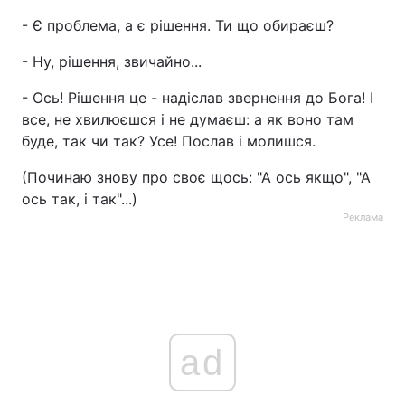
- Є проблема, а є рішення. Ти що обираєш?
Лонгріди
- Ну, рішення, звичайно...
Відео з Youtube
Статті
- Ось! Рішення це - надіслав звернення до Бога! І
все, не хвилюєшся і не думаєш: а як воно там
Інтерв'ю
Думки
буде, так чи так? Усе! Послав і молишся.
Архів
Вакансії
(Починаю знову про своє щось: "А ось якщо", "А
ось так, і так"...)
Контакти
Реклама
Послуги
ad