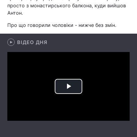
просто з монастирського балкона, куди вийшов
Антон.
Про що говорили чоловіки - нижче без змін.
Головна
Війна
Україна
Політика
ВІДЕО ДНЯ
Економіка
Світ
Спорт
Наука
Техно і зв'язок
Лайт
Play
Зброя
Інциденти
Video
Здоров'я
Туризм
Цікавинки
Погода
Екологія
Регіони