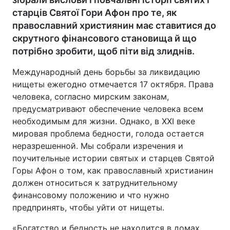
старців Святої Гори Афон про те, як
православний християнин має ставитися до
скрутного фінансового становища й що
потрібно зробити, щоб піти від злиднів.
Международный день борьбы за ликвидацию
нищеты ежегодно отмечается 17 октября. Права
человека, согласно мирским законам,
предусматривают обеспечение человека всем
необходимым для жизни. Однако, в XXI веке
мировая проблема бедности, голода остается
неразрешенной. Мы собрали изречения и
поучительные истории святых и старцев Святой
Горы Афон о том, как православный христианин
должен относиться к затруднительному
финансовому положению и что нужно
предпринять, чтобы уйти от нищеты.
«Богатство и бедность не находится в домах