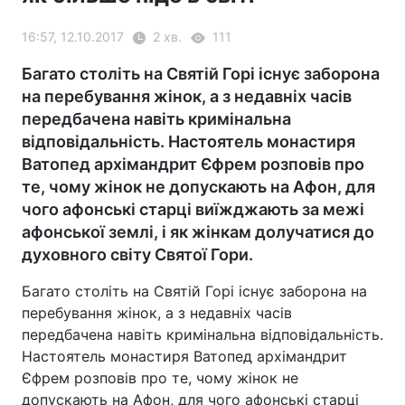
16:57, 12.10.2017
2 хв.
111
Багато століть на Святій Горі існує заборона
на перебування жінок, а з недавніх часів
передбачена навіть кримінальна
відповідальність. Настоятель монастиря
Ватопед архімандрит Єфрем розповів про
те, чому жінок не допускають на Афон, для
чого афонські старці виїжджають за межі
афонської землі, і як жінкам долучатися до
духовного світу Святої Гори.
Багато століть на Святій Горі існує заборона на
перебування жінок, а з недавніх часів
передбачена навіть кримінальна відповідальність.
Настоятель монастиря Ватопед архімандрит
Єфрем розповів про те, чому жінок не
допускають на Афон, для чого афонські старці