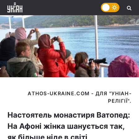
ATHOS-UKRAINE.COM - ДЛЯ "УНІАН-
Настоятель монастиря Ватопед:
На Афоні жінка шанується так,
як більше ніде в світі