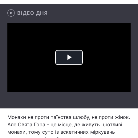
Лонгріди
ВІДЕО ДНЯ
Відео з Youtube
Статті
Інтерв'ю
Думки
Архів
Вакансії
Play
Контакти
Video
Послуги
Монахи не проти таїнства шлюбу, не проти жінок.
Але Свята Гора - це місце, де живуть цнотливі
монахи, тому суто із аскетичних міркувань