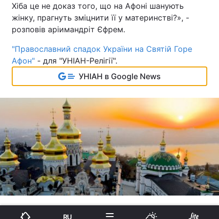
Хіба це не доказ того, що на Афоні шанують
жінку, прагнуть зміцнити її у материнстві?», -
розповів аріимандріт Єфрем.
"Православний спадок України на Святій Горе
Афон"
- для "УНІАН-Релігії".
УНІАН в Google News
RU