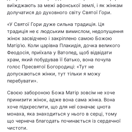
виїжджають за межі афонської землі, і як жінкам
долучатися до духовного світу Святої Гори.
«У Святої Гори дуже сильна традиція. Ця
Головна
Війна
традиція не є людським вимислом, недопущення
жінок засвідчено і закріплено самою Божою
Україна
Політика
Матір’ю. Коли царівна Плакидія, дочка великого
Економіка
Світ
Феодосія, приїхала у Ватопед, щоб відвідати
храм, який побудував її батько, вона почула
Спорт
Наука
голос Пресвятої Богородиці: «Тут не
допускаються жінки, тут тільки я можу
Техно і зв'язок
Лайт
перебувати».
Зброя
Інциденти
Своєю забороною Божа Матір зовсім не хоче
принизити жінок, адже вона сама жінка. Вона
Здоров'я
Туризм
хоче підкреслити, що для неї означає цнота
монаха, яка знаходиться у нього в серці, тому
Цікавинки
Погода
що чернеча благодать починається із сердечної
чистоти.
Екологія
Регіони