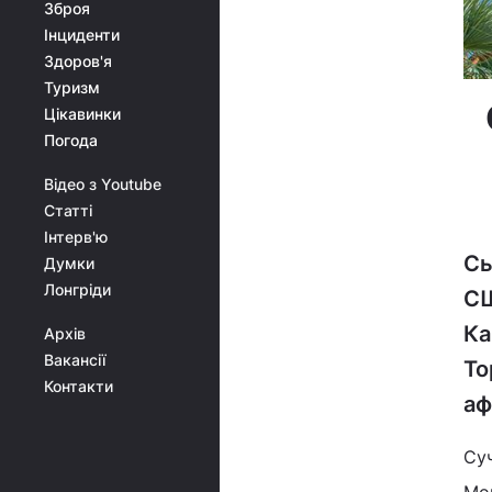
Зброя
Інциденти
Здоров'я
Туризм
Цікавинки
Погода
Відео з Youtube
Статті
Інтерв'ю
Сь
Думки
Лонгріди
СШ
Ка
Архів
Вакансії
То
Контакти
аф
Суч