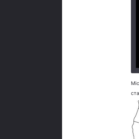
Міс
ст