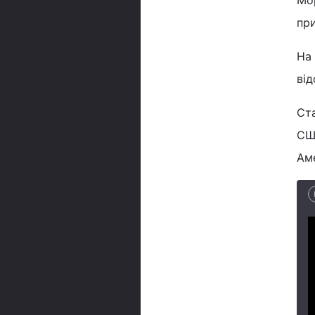
Мор
пр
На 
від
Ста
США
Аме