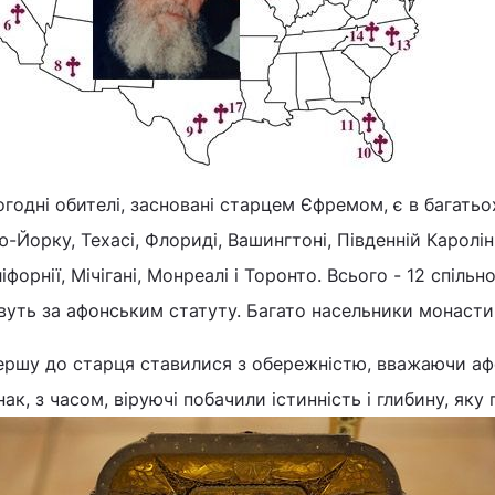
годні обителі, засновані старцем Єфремом, є в багатьо
-Йорку, Техасі, Флориді, Вашингтоні, Південній Кароліні,
іфорнії, Мічігані, Монреалі і Торонто. Всього - 12 спіль
уть за афонським статуту. Багато насельники монастир
ершу до старця ставилися з обережністю, вважаючи аф
ак, з часом, віруючі побачили істинність і глибину, як