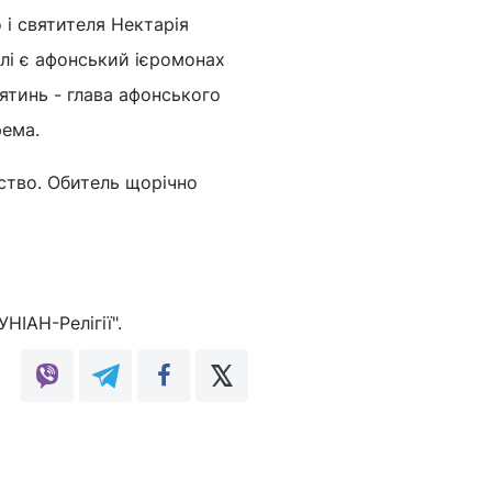
і святителя Нектарія
елі є афонський ієромонах
вятинь - глава афонського
рема.
рство. Обитель щорічно
УНІАН-Релігії".