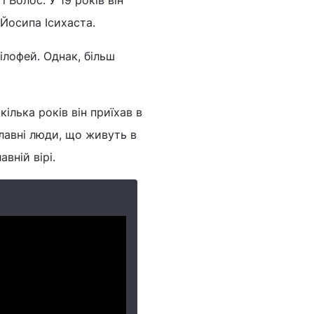
 Волос. У 19 років він
Йосипа Ісихаста.
ілофей. Однак, більш
ілька років він приїхав в
славні люди, що живуть в
вній вірі.