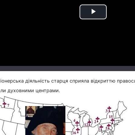
Play
Video
іонерська діяльність старця сприяла відкриттю правос
али духовними центрами.