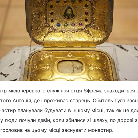
тр місіонерського служіння отця Єфрема знаходиться в
того Антонія, де і проживає старець. Обитель була засн
астир планували будувати в іншому місці, так як це д
у люди почули дзвін, коли збилися зі шляху, по дорозі з
гословив на цьому місці заснувати монастир.