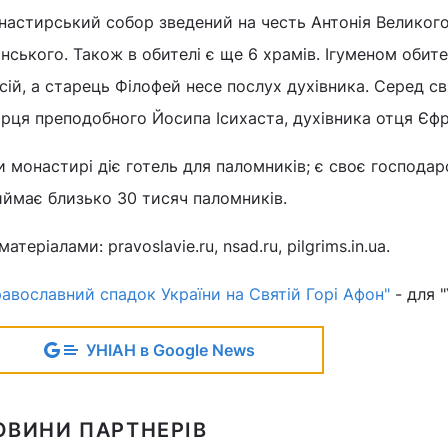
астирський собор зведений на честь Антонія Великого 
нського. Також в обителі є ще 6 храмів. Ігуменом обит
сій, а старець Філофей несе послух духівника. Серед с
рця преподобного Йосипа Ісихаста, духівника отця Єф
 монастирі діє готель для паломників; є своє господа
иймає близько 30 тисяч паломників.
матеріалами: pravoslavie.ru, nsad.ru, pilgrims.in.ua.
авославний спадок України на Святій Горі Афон"
- для "
УНІАН в Google News
ОВИНИ ПАРТНЕРІВ