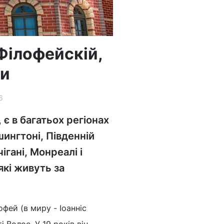
Філофейскій,
ки
6
є в багатьох регіонах
ингтоні, Південній
чігані, Монреалі і
які живуть за
фей (в миру - Іоанніс