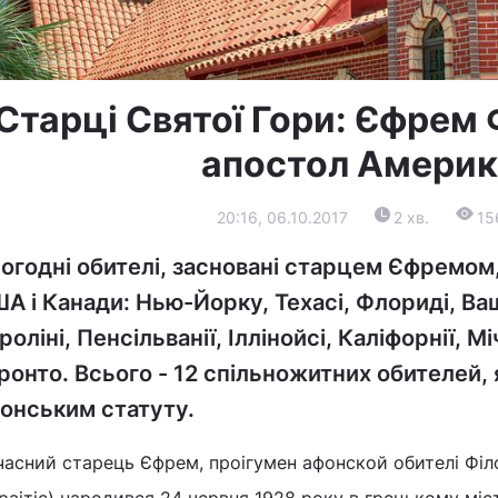
Старці Святої Гори: Єфрем 
апостол Амери
20:16, 06.10.2017
2 хв.
15
огодні обителі, засновані старцем Єфремом, 
А і Канади: Нью-Йорку, Техасі, Флориді, Ваш
роліні, Пенсільванії, Іллінойсі, Каліфорнії, Мі
ронто. Всього - 12 спільножитних обителей, 
онським статуту.
асний старець Єфрем, проігумен афонской обителі Філо