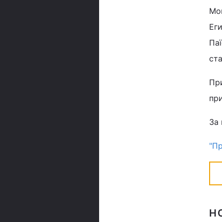
Мон
Еги
Паї
ста
При
пр
За 
"Пр
Н