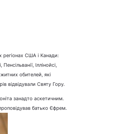
х регіонах США і Канади:
 Пенсільванії, Іллінойсі,
ножитних обителей, які
ів відвідували Святу Гору.
оніта занадто аскетичним.
у проповідував батько Єфрем.