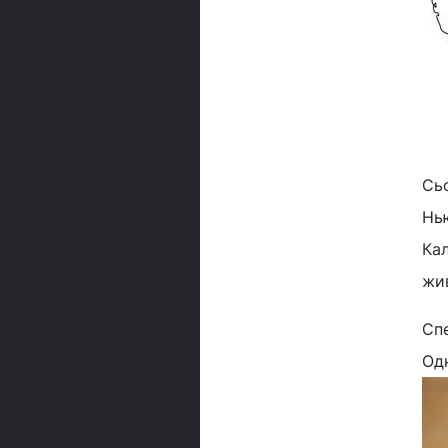
Сьо
Нью
Кал
жив
Сп
Одн