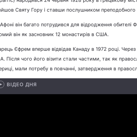
аітіс) народився 24 червня 1928 року в грецькому місті
ийшов Святу Гору і ставши послушником преподобного 
Афоні він багато потрудився для відродження обителі Ф
омий він як засновник 12 монастирів в США.
рець Єфрем вперше відвідав Канаду в 1972 році. Через к
. Після чого його візити стали частими, так як право
риці, мали потребу в повчанні, затвердження в правосла
ВІДЕО ДНЯ