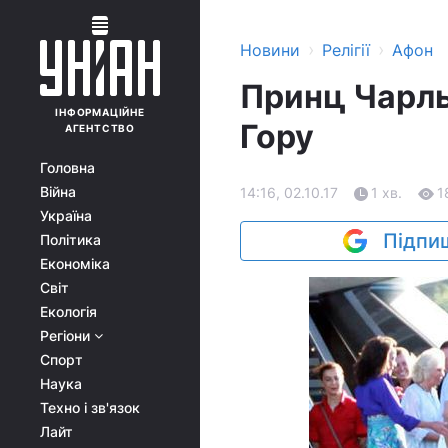
›
›
Новини
Релігії
Афон
Принц Чарльз
ІНФОРМАЦІЙНЕ
Гору
АГЕНТСТВО
Головна
Війна
14:16, 02.10.17
1 хв.
1
Україна
Підпиш
Політика
Економіка
Світ
Екологія
Регіони
Спорт
Наука
Техно і зв'язок
Лайт