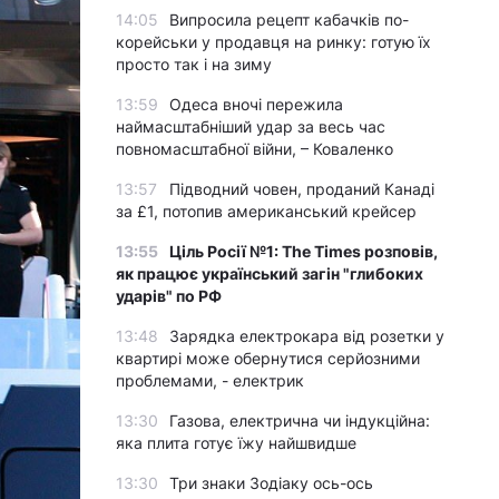
14:05
Випросила рецепт кабачків по-
корейськи у продавця на ринку: готую їх
просто так і на зиму
13:59
Одеса вночі пережила
наймасштабніший удар за весь час
повномасштабної війни, – Коваленко
13:57
Підводний човен, проданий Канаді
за £1, потопив американський крейсер
13:55
Ціль Росії №1: The Times розповів,
як працює український загін "глибоких
ударів" по РФ
13:48
Зарядка електрокара від розетки у
квартирі може обернутися серйозними
проблемами, - електрик
13:30
Газова, електрична чи індукційна:
яка плита готує їжу найшвидше
13:30
Три знаки Зодіаку ось-ось