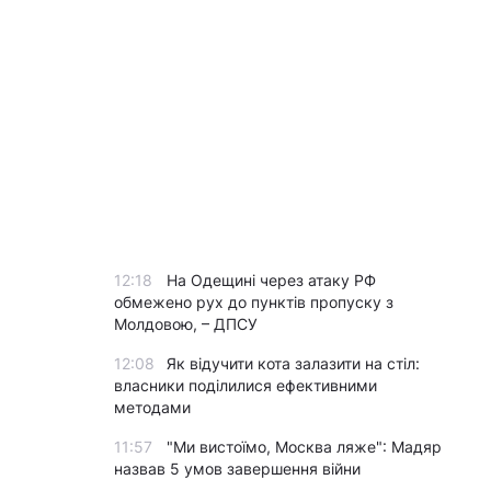
12:18
На Одещині через атаку РФ
обмежено рух до пунктів пропуску з
Молдовою, – ДПСУ
12:08
Як відучити кота залазити на стіл:
власники поділилися ефективними
методами
11:57
"Ми вистоїмо, Москва ляже": Мадяр
назвав 5 умов завершення війни