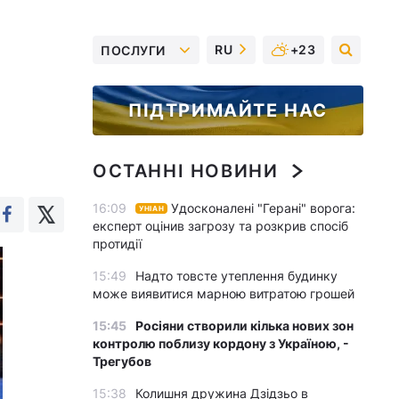
RU
+23
ПОСЛУГИ
ПІДТРИМАЙТЕ НАС
ОСТАННІ НОВИНИ
16:09
Удосконалені "Герані" ворога:
УНІАН
експерт оцінив загрозу та розкрив спосіб
протидії
15:49
Надто товсте утеплення будинку
може виявитися марною витратою грошей
15:45
Росіяни створили кілька нових зон
контролю поблизу кордону з Україною, -
Трегубов
15:38
Колишня дружина Дзідзьо в