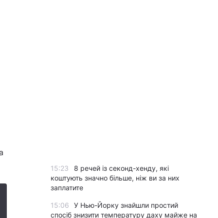
а
15:23
8 речей із секонд-хенду, які
коштують значно більше, ніж ви за них
заплатите
15:06
У Нью-Йорку знайшли простий
спосіб знизити температуру даху майже на