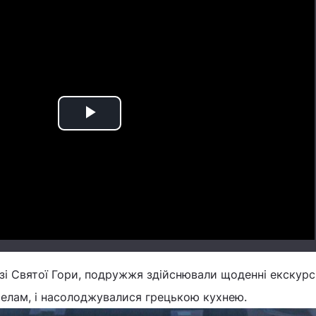
Play
Video
зі Святої Гори, подружжя здійснювали щоденні екскурсі
елам, і насолоджувалися грецькою кухнею.