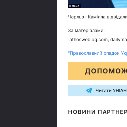
Чарльз і Камілла відвідал
За матеріалами:
athosweblog.com, dailymail
"Православний спадок Укр
ДОПОМОЖ
Читати УНІАН
НОВИНИ ПАРТНЕР