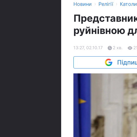
›
›
Новини
Релігії
Катол
Представник
руйнівною дл
13:27, 02.10.17
2 хв.
2
Підпиш