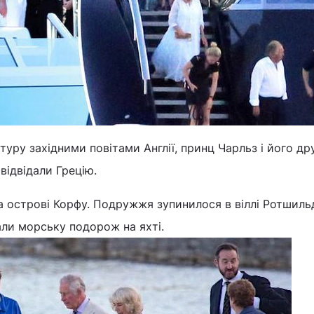
 туру західними повітами Англії, принц Чарльз і його д
відвідали Грецію.
на острові Корфу. Подружжя зупинилося в віллі Ротшиль
али морську подорож на яхті.