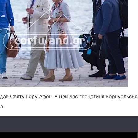
дав Святу Гору Афон. У цей час герцогиня Корнуольськ
а.