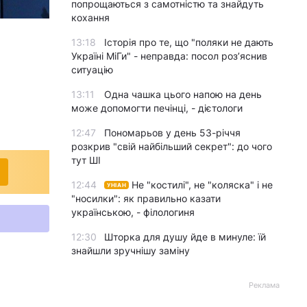
попрощаються з самотністю та знайдуть
кохання
13:18
Історія про те, що "поляки не дають
Україні МіГи" - неправда: посол роз’яснив
ситуацію
13:11
Одна чашка цього напою на день
може допомогти печінці, - дієтологи
12:47
Пономарьов у день 53-річчя
розкрив "свій найбільший секрет": до чого
тут ШІ
12:44
Не "костилі", не "коляска" і не
УНІАН
"носилки": як правильно казати
українською, - філологиня
12:30
Шторка для душу йде в минуле: їй
знайшли зручнішу заміну
Реклама