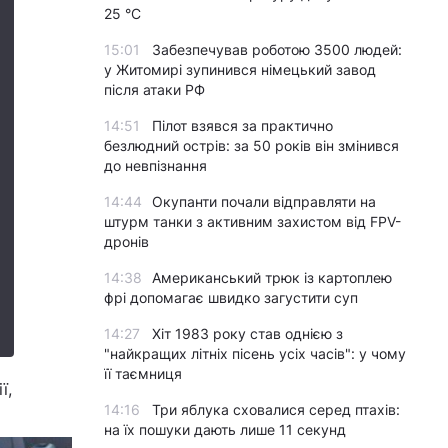
25 °C
15:01
Забезпечував роботою 3500 людей:
у Житомирі зупинився німецький завод
після атаки РФ
14:51
Пілот взявся за практично
безлюдний острів: за 50 років він змінився
до невпізнання
14:44
Окупанти почали відправляти на
штурм танки з активним захистом від FPV-
дронів
14:38
Американський трюк із картоплею
фрі допомагає швидко загустити суп
14:27
Хіт 1983 року став однією з
"найкращих літніх пісень усіх часів": у чому
її таємниця
ї,
14:16
Три яблука сховалися серед птахів:
на їх пошуки дають лише 11 секунд