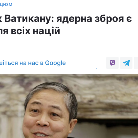
ицизм
 Ватикану: ядерна зброя є
я всіх націй
1
іться на нас в Google