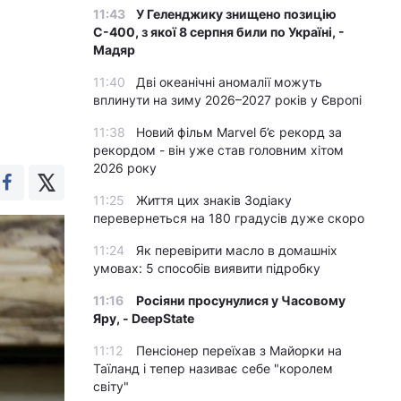
11:43
У Геленджику знищено позицію
С-400, з якої 8 серпня били по Україні, -
Мадяр
11:40
Дві океанічні аномалії можуть
вплинути на зиму 2026–2027 років у Європі
11:38
Новий фільм Marvel б’є рекорд за
рекордом - він уже став головним хітом
2026 року
11:25
Життя цих знаків Зодіаку
перевернеться на 180 градусів дуже скоро
11:24
Як перевірити масло в домашніх
умовах: 5 способів виявити підробку
11:16
Росіяни просунулися у Часовому
Яру, - DeepState
11:12
Пенсіонер переїхав з Майорки на
Таїланд і тепер називає себе "королем
світу"