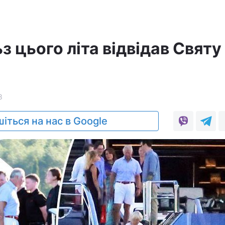
 цього літа відвідав Святу
8
іться на нас в Google