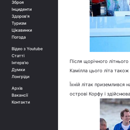
Зброя
Інциденти
Здоров'я
Туризм
Цікавинки
Погода
Відео з Youtube
Статті
Після щорічного літнього
Інтерв'ю
Думки
Камілла цього літа також 
Лонгріди
Їхній літак приземлився 
Архів
острові Корфу і здійснюв
Вакансії
Контакти