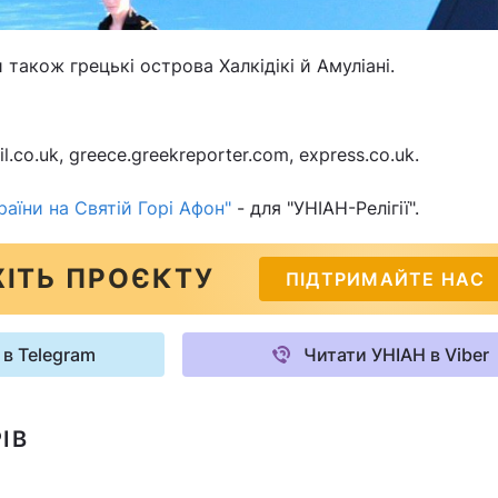
и також грецькі острова Халкідікі й Амуліані.
.co.uk, greece.greekreporter.com, express.co.uk.
аїни на Святій Горі Афон"
- для "УНІАН-Релігії".
ІТЬ ПРОЄКТУ
ПІДТРИМАЙТЕ НАС
 в Telegram
Читати УНІАН в Viber
ІВ