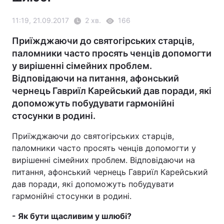
11:19, 21.09.2017
2 хв.
166
Приїжджаючи до святогірських старців,
паломники часто просять ченців допомогти
у вирішенні сімейних проблем.
Відповідаючи на питання, афонський
чернець Гавриїл Карейський дав поради, які
допоможуть побудувати гармонійні
стосунки в родині.
Приїжджаючи до святогірських старців,
паломники часто просять ченців допомогти у
вирішенні сімейних проблем. Відповідаючи на
питання, афонський чернець Гавриїл Карейський
дав поради, які допоможуть побудувати
гармонійні стосунки в родині.
- Як бути щасливим у шлюбі?