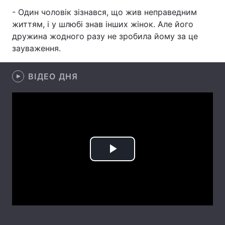
- Один чоловік зізнався, що жив неправедним ​​
життям, і у шлюбі знав інших жінок. Але його
дружина жодного разу не зробила йому за це
Головна
Війна
зауваження.
Україна
Політика
ВІДЕО ДНЯ
Економіка
Світ
Спорт
Наука
Техно і зв'язок
Лайт
Зброя
Інциденти
Play
Здоров'я
Туризм
Video
Цікавинки
Погода
Екологія
Регіони