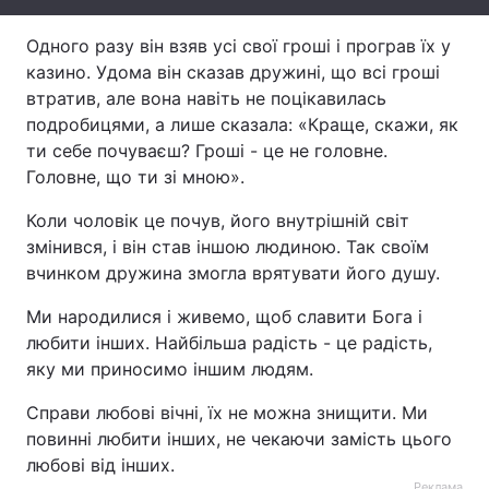
Лонгріди
Одного разу він взяв усі свої гроші і програв їх у
казино. Удома він сказав дружині, що всі гроші
втратив, але вона навіть не поцікавилась
Відео з Youtube
Статті
подробицями, а лише сказала: «Краще, скажи, як
ти себе почуваєш? Гроші - це не головне.
Інтерв'ю
Думки
Головне, що ти зі мною».
Архів
Вакансії
Коли чоловік це почув, його внутрішній світ
змінився, і він став іншою людиною. Так своїм
Контакти
вчинком дружина змогла врятувати його душу.
Послуги
Ми народилися і живемо, щоб славити Бога і
любити інших. Найбільша радість - це радість,
яку ми приносимо іншим людям.
Справи любові вічні, їх не можна знищити. Ми
повинні любити інших, не чекаючи замість цього
любові від інших.
Реклама