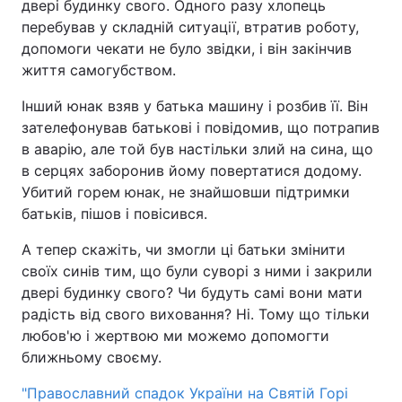
двері будинку свого. Одного разу хлопець
перебував у складній ситуації, втратив роботу,
допомоги чекати не було звідки, і він закінчив
життя самогубством.
Інший юнак взяв у батька машину і розбив її. Він
зателефонував батькові і повідомив, що потрапив
в аварію, але той був настільки злий на сина, що
в серцях заборонив йому повертатися додому.
Убитий горем юнак, не знайшовши підтримки
батьків, пішов і повісився.
А тепер скажіть, чи змогли ці батьки змінити
своїх синів тим, що були суворі з ними і закрили
двері будинку свого? Чи будуть самі вони мати
радість від свого виховання? Ні. Тому що тільки
любов'ю і жертвою ми можемо допомогти
ближньому своєму.
"Православний спадок України на Святій Горі