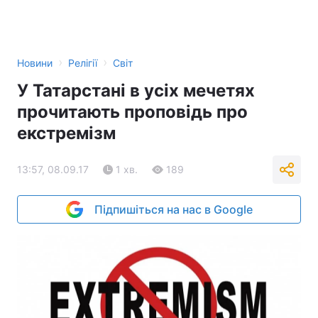
›
›
Новини
Релігії
Світ
У Татарстані в усіх мечетях
прочитають проповідь про
екстремізм
13:57, 08.09.17
1 хв.
189
Підпишіться на нас в Google