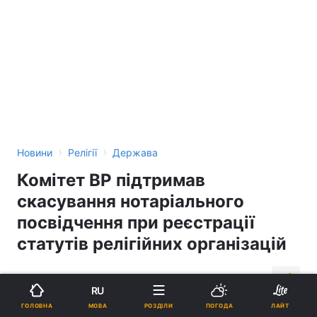
›
›
Новини
Релігії
Держава
Комітет ВР підтримав
скасування нотаріального
посвідчення при реєстрації
статутів релігійних організацій
13:21, 08.09.17
3 хв.
416
RU
МОВА
ГОЛОВНА
РОЗДІЛИ
ПОГОДА
ЛАЙТ