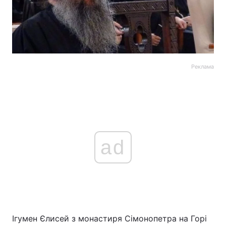
Реклама
ad
Ігумен Єлисей з монастиря Сімонопетра на Горі