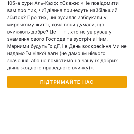
105-а сури Аль-Кахф: «Скажи: «Не повідомити
вам про тих, чиї діяння принесуть найбільший
збиток? Про тих, чиї зусилля заблукали у
мирському житті, хоча вони думали, що
вчиняють добре? Це — ті, хто не увірував у
знамення свого Господа та зустріч з Ним.
Марними будуть їх дії, і в День воскресіння Ми не
надамо їм ніякої ваги (не дамо їм ніякого
значення; або не помістимо на чашу їх добрих
діянь жодного праведного вчинку)».
ПІДТРИМАЙТЕ НАС