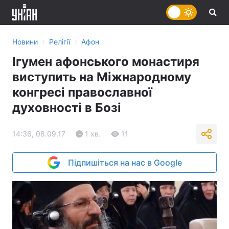
›
›
Новини
Релігії
Афон
Ігумен афонського монастиря
виступить на Міжнародному
конгресі православної
духовності в Бозі
14:36, 08.09.17
1 хв.
11
Підпишіться на нас в Google