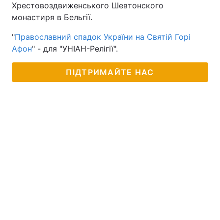
Хрестовоздвиженського Шевтонского
Тема оформлення
монастиря в Бельгії.
"
Православний спадок України на Святій Горі
Афон
" - для "УНІАН-Релігії".
ПІДТРИМАЙТЕ НАС