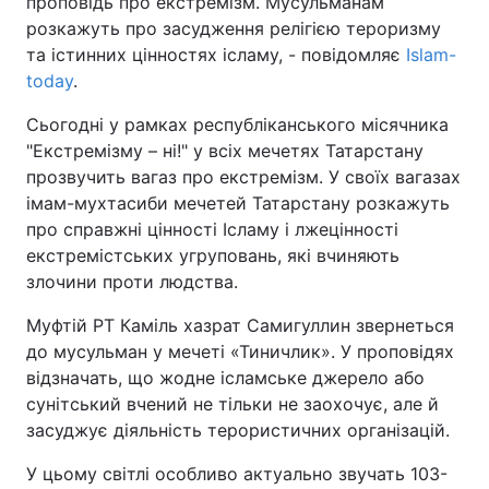
проповідь про екстремізм. Мусульманам
розкажуть про засудження релігією тероризму
та істинних цінностях ісламу, - повідомляє
Islam-
today
.
Сьогодні у рамках республіканського місячника
"Екстремізму – ні!" у всіх мечетях Татарстану
прозвучить вагаз про екстремізм. У своїх вагазах
імам-мухтасиби мечетей Татарстану розкажуть
про справжні цінності Ісламу і лжецінності
екстремістських угруповань, які вчиняють
злочини проти людства.
Муфтій РТ Каміль хазрат Самигуллин звернеться
до мусульман у мечеті «Тиничлик». У проповідях
відзначать, що жодне ісламське джерело або
сунітський вчений не тільки не заохочує, але й
засуджує діяльність терористичних організацій.
У цьому світлі особливо актуально звучать 103-