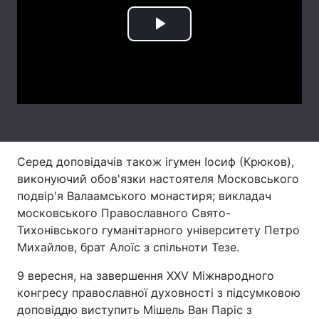
Лонгріди
Play
Video
Відео з Youtube
Статті
Інтерв'ю
Думки
Архів
Вакансії
Серед доповідачів також ігумен Іосиф (Крюков),
Контакти
виконуючий обов'язки настоятеля Московського
Послуги
подвір'я Валаамського монастиря; викладач
московського Православного Свято-
Тихонівського гуманітарного університету Петро
Михайлов, брат Алоїс з спільноти Тезе.
9 вересня, на завершення XXV Міжнародного
конгресу православної духовності з підсумковою
доповіддю виступить Мішель Ван Паріс з