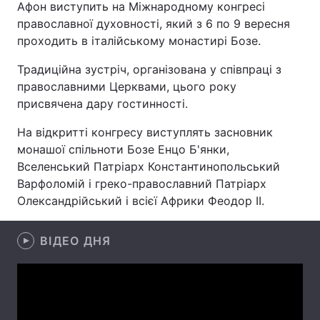
Афон виступить на Міжнародному конгресі
православної духовності, який з 6 по 9 вересня
проходить в італійському монастирі Бозе.
Головна
Війна
Традиційна зустріч, організована у співпраці з
православними Церквами, цього року
Україна
Політика
присвячена дару гостинності.
Економіка
Світ
На відкритті конгресу виступлять засновник
монашої спільноти Бозе Енцо Б'янки,
Спорт
Наука
Вселенський Патріарх Константинопольський
Варфоломій і греко-православний Патріарх
Техно і зв'язок
Лайт
Олександрійський і всієї Африки Феодор II.
Зброя
Інциденти
ВІДЕО ДНЯ
Здоров'я
Туризм
Цікавинки
Погода
Екологія
Регіони