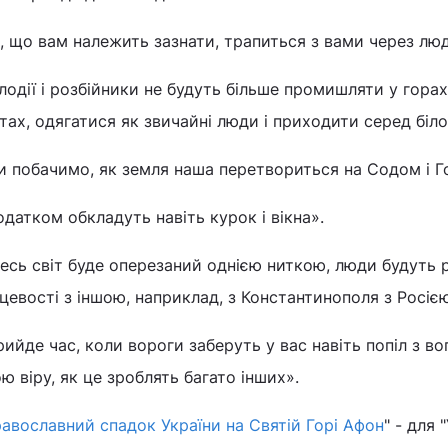
, що вам належить зазнати, трапиться з вами через лю
одії і розбійники не будуть більше промишляти у горах
тах, одягатися як звичайні люди і приходити серед біло
и побачимо, як земля наша перетвориться на Содом і Г
датком обкладуть навіть курок і вікна».
есь світ буде оперезаний однією ниткою, люди будуть р
цевості з іншою, наприклад, з Константинополя з Росіє
ийде час, коли вороги заберуть у вас навіть попіл з в
ю віру, як це зроблять багато інших».
авославний спадок України на Святій Горі Афон
" - для 