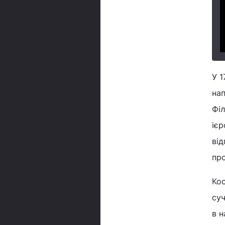
У 1
нап
Філ
ієр
від
про
Кос
суч
в н