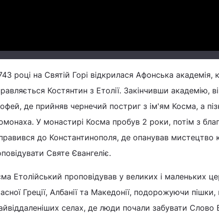
743 році на Святій Горі відкрилася Афонська академія, 
равляється Костянтин з Етолії. Закінчивши академію, в
офей, де прийняв чернечий постриг з ім'ям Косма, а пі
омонаха. У монастирі Косма пробув 2 роки, потім з бла
правився до Константинополя, де опанував мистецтво 
повідувати Святе Євангеліє.
ма Етолійський проповідував у великих і маленьких цер
асної Греції, Албанії та Македонії, подорожуючи пішки, 
айвіддаленіших селах, де люди почали забувати Слово