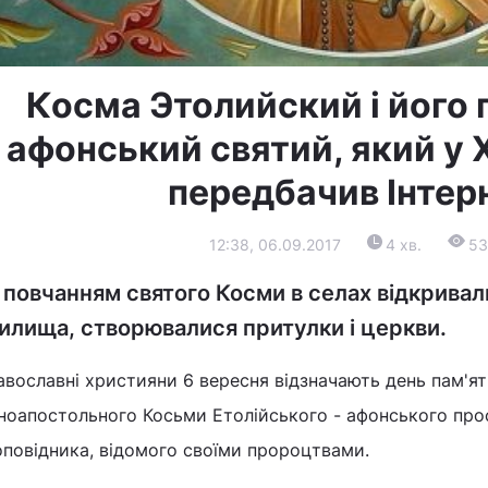
Косма Этолийский і його 
афонський святий, який у XV
передбачив Інтер
12:38, 06.09.2017
4 хв.
53
 повчанням святого Косми в селах відкривал
илища, створювалися притулки і церкви.
вославні християни 6 вересня відзначають день пам'ят
ноапостольного Косьми Етолійського - афонського прос
оповідника, відомого своїми пророцтвами.