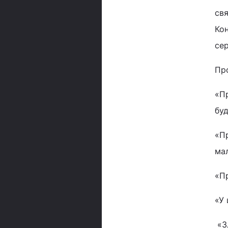
св
Кон
сер
Про
«Пр
буд
«Пр
ма
«Пр
«У 
«Зл