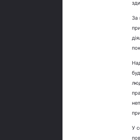
зди
За
при
дія
пок
На
буд
люд
пра
неп
при
У с
пов