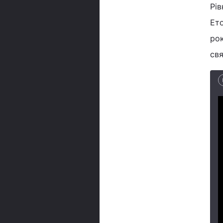
Рів
Ето
рок
свя