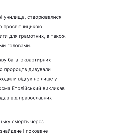
ні училища, створювалися
го просвітницькою
иги для грамотних, а також
ими головами.
яву багатоквартирних
ого пророцтв дивували
ходили відгук не лише у
Косма Етолійський викликав
жадав від православних
ицьку смерть через
 знайдене і поховане