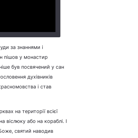
куди за знаннями і
ін пішов у монастир
зніше був посвячений у сан
гословення духівників
красномовства і став
квах на території всієї
на віслюку або на кораблі. І
 Боже, святий наводив