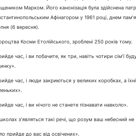
ящеником Марком. Його канонізація була здійснена пат
стантинопольським Афінагором у 1961 році, днем ​​пам'
пня (6 вересня).
роцтва Косми Етолійського, зроблені 250 років тому.
ийде час, і ви побачите, як три, навіть чотири сім'ї бу
инку».
ийде час, і люди закриються у великих коробках, а їхн
леньких».
ийде час, і ви нічого не станете пізнавати навколо».
школах з'являться такі речі, що розум ваш небесний не 
о прийде до вас від освічених».