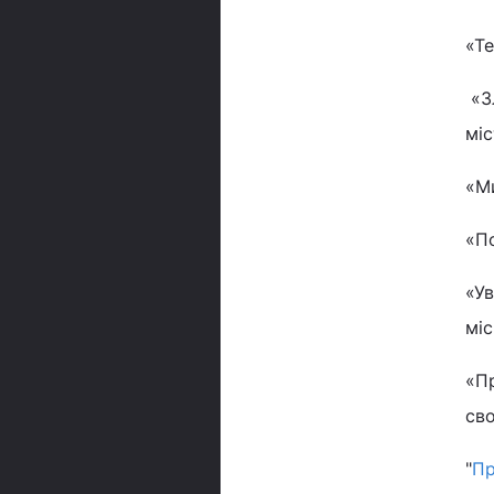
«Те
«Зл
міс
«М
«По
«Ув
міс
«Пр
сво
"
Пр