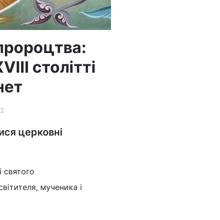
пророцтва:
III столітті
нет
2
ися церковні
і святого
вітителя, мученика і