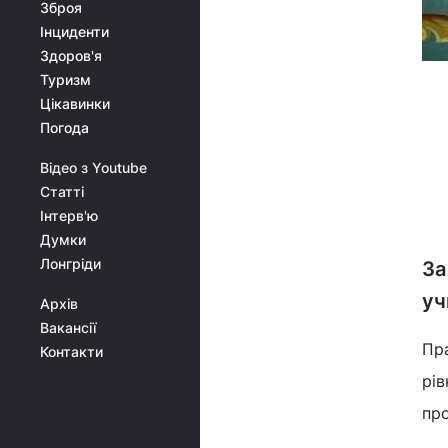
Зброя
Інциденти
Здоров'я
Туризм
Цікавинки
Погода
Відео з Youtube
Статті
Інтерв'ю
Думки
Лонгріди
За
уч
Архів
Вакансії
Пра
Контакти
рів
пр