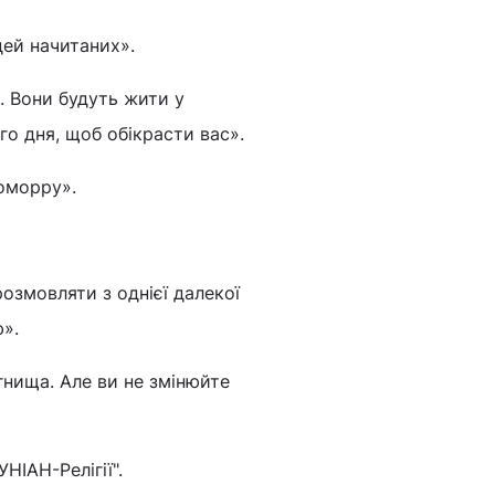
дей начитаних».
. Вони будуть жити у
го дня, щоб обікрасти вас».
оморру».
озмовляти з однієї далекої
ю».
огнища. Але ви не змінюйте
"УНІАН-Релігії".