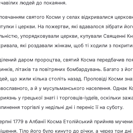
чавілих людей до покаяння.
 повчанням святого Косми у селах відкривалися церков
тулки і церкви. На пожертви, які вдавалося зібрати йо
льністю, упорядковували церкви, купували Священні Кн
ривала, які роздавали жінкам, щоб ті ходили з покрит
ділений даром пророцтва, святий Косма передбачив по
инків, літаків та повітряних бомбардувань. Багато з й
ей, що жили кілька століть назад. Проповіді Косми зна
вославного, а й у мусульманського населення. Однак 
риязнь у грецької знаті і торговців-іудеїв, оскільки за
пинення торгівлі у недільні дні і переніс її на суботу.
ерпні 1779 в Албанії Косма Етолійський прийняв мучен
ішення. Тіло його було кинуто до річки, а через три дні