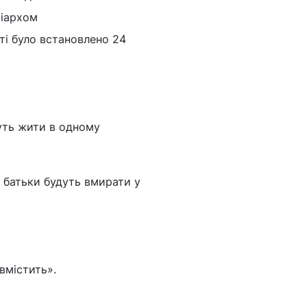
ріархом
яті було встановлено 24
дуть жити в одному
і батьки будуть вмирати у
вмістить».