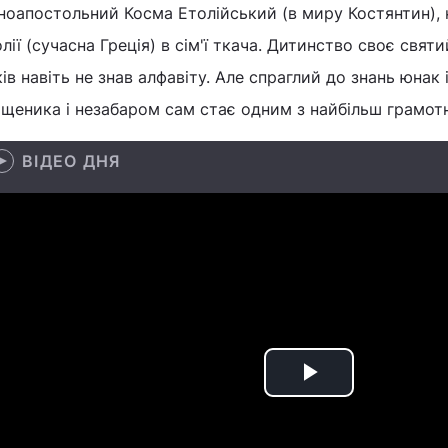
ноапостольний Косма Етолійський (в миру Костянтин), 
лії (сучасна Греція) в сім'ї ткача. Дитинство своє святий
ів навіть не знав алфавіту. Але спраглий до знань юнак 
щеника і незабаром сам стає одним з найбільш грамотн
ВІДЕО ДНЯ
Play
Video