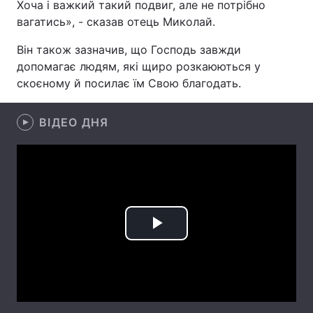
Хоча і важкий такий подвиг, але не потрібно
вагатись», - сказав отець Миколай.
Він також зазначив, що Господь завжди
Головна
Війна
допомагає людям, які щиро розкаюються у
скоєному й посилає їм Свою благодать.
Україна
Політика
Економіка
ВІДЕО ДНЯ
Світ
Спорт
Наука
Техно і зв'язок
Лайт
Зброя
Інциденти
Play
Здоров'я
Туризм
Video
Цікавинки
Погода
Екологія
Регіони