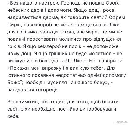
«Без нашого настрою Господь не пошле Своїх
небесних дарів і допомоги. Якщо дощ і роса
Тема оформлення
надсилаються дарма, як говорить святий Єфрем
Сирін, то хлібороб не має через це спати. Ліки
для грішника завжди готові, але через це ми не
повинні переставати молитися про відпущення
гріхів. Якщо землероб не посіє - не допоможе
йому дощ. Якщо грішник не буде молитися - не
вилікує його благодать. Як Лікар, Бог говорить:
«Покажи мені виразку і я вилікую тебе». Для
істинного покаяння недостатньо однієї допомогу
Божої; необхідні зусилля і з нашого боку», -
нагадав святогорець.
Він примітив, що людині для того, щоб бачити
свої гріхи необхідно постійно випробовувати
себе.
Реклама