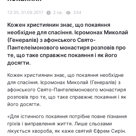
13:35, 01.09.2017
2 хв.
334
Кожен християнин знає, що покаяння
необхідне для спасіння. Ієромонах Миколай
(Генералів) з афонського Свято-
Пантелеімонового монастиря розповів про
те, що таке справжнє покаяння і як його
досягти.
Кожен християнин знає, що покаяння необхідне
для спасіння. Ієромонах Миколай (Генералів) з
афонського Свято-Пантелеімонового монастиря
розповів про те, що таке справжнє покаяння і як
його досягти.
«Для істинного покаяння потрібне повне пізнання
гріхів і виправлення життя. Лише сльозами
лікується хвороба, як каже святий Єфрем Сирін.