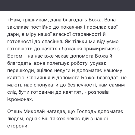
Лонгріди
«Нам, грішникам, дана благодать Божа. Вона
закликає постійно до покаяння і посилає свої
Відео з Youtube
Статті
дари, в міру нашої власної старанності й
готовності до спасіння. Як тільки ми відчуємо
Інтерв'ю
Думки
готовність до каяття і бажання примиритися з
Архів
Вакансії
Богом – на нас вже чекає допомога Божа й
благодать, вона полегшує роботу, усуває
Контакти
перешкоди, зцілює недуги й допомагає нашому
каяттю. Сприяння й допомога Божої благодаті не
Послуги
мають нас спонукати до безпечності, нам самим
слід бути готовими до каяття», - розповів
ієромонах.
Отець Миколай нагадав, що Господь допомагає
людям, однак Він також чекає дій з нашої
сторони.