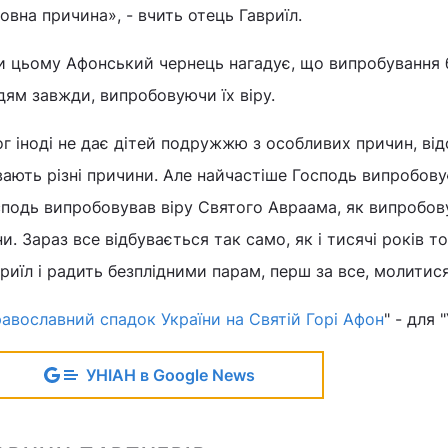
овна причина», - вчить отець Гавриїл.
и цьому Афонський чернець нагадує, що випробування 
ям завжди, випробовуючи їх віру.
г іноді не дає дітей подружжю з особливих причин, ві
ають різні причини. Але найчастіше Господь випробовує
подь випробовував віру Святого Авраама, як випробову
и. Зараз все відбувається так само, як і тисячі років т
риїл і радить безплідними парам, перш за все, молитися 
авославний спадок України на Святій Горі Афон
" - для 
УНІАН в Google News