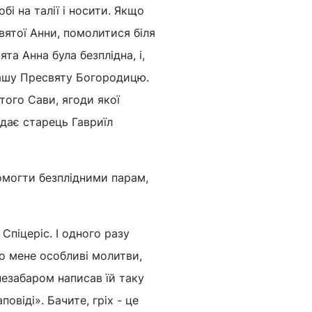
і на талії і носити. Якщо
вятої Анни, помолитися біля
та Анна була безплідна, і,
ашу Пресвяту Богородицю.
того Сави, ягоди якої
ідає старець Гавриїл
омогти безплідними парам,
піцеріс. І одного разу
о мене особливі молитви,
незабаром написав їй таку
повіді». Бачите, гріх - це