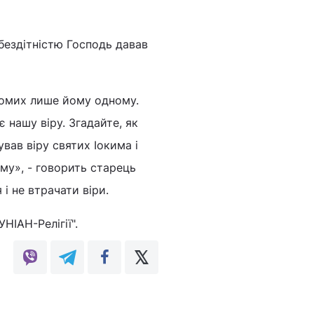
бездітністю Господь давав
домих лише йому одному.
 нашу віру. Згадайте, як
вав віру святих Іокима і
ому», - говорить старець
і не втрачати віри.
"УНІАН-Релігії".