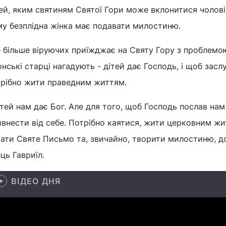
ей, яким святиням Святої Гори може вклонитися чолові
му безплідна жінка має подавати милостиню.
 більше віруючих приїжджає на Святу Гору з проблемою
нські старці нагадують - дітей дає Господь, і щоб зас
трібно жити праведним життям.
тей нам дає Бог. Але для того, щоб Господь послав нам 
внести від себе. Потрібно каятися, жити церковним жи
ати Святе Письмо та, звичайно, творити милостиню, д
ць Гавриїл.
ВІДЕО ДНЯ