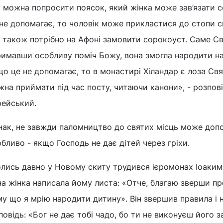
 можна попросити поясок, який жінка може зав’язати соб
не допомагає, то чоловік може прикластися до стопи с
, також потрібно на Афоні замовити сорокоуст. Саме Свя
римавши особливу поміч Божу, вона змогла народити н
о це не допомагає, то в монастирі Хіландар є лоза Свя
на приймати під час посту, читаючи канони», - розпов
рейський.
нак, не завжди паломництво до святих місць може доп
бливо - якщо Господь не дає дітей через гріхи.
лись давно у Новому скиту трудився ієромонах Іоаким С
а жінка написала йому листа: «Отче, благаю зверши пр
у що я мрію народити дитину». Він звершив правила і 
повідь: «Бог не дає тобі чадо, бо ти не виконуєш його за