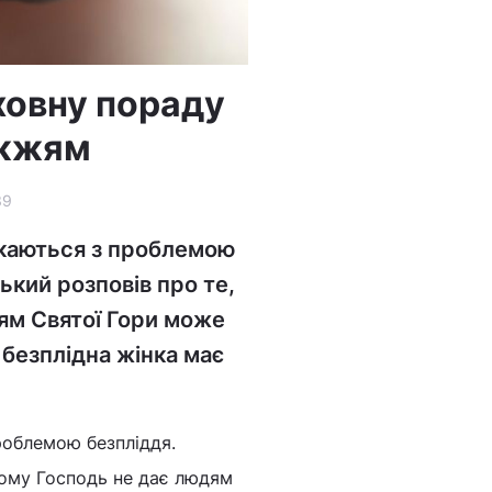
ховну пораду
ужжям
39
икаються з проблемою
кий розповів про те,
ням Святої Гори може
 безплідна жінка має
роблемою безпліддя.
чому Господь не дає людям