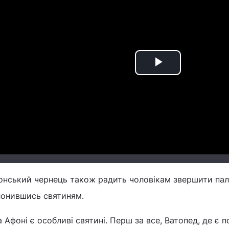
Play
Video
онський чернець також радить чоловікам звершити пал
лонившись святиням.
 Афоні є особливі святині. Перш за все, Ватопед, де є 