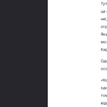
Тут
це 
неї
от
Якщ
мож
Ка
Од
осо
«Ко
одн
том
від