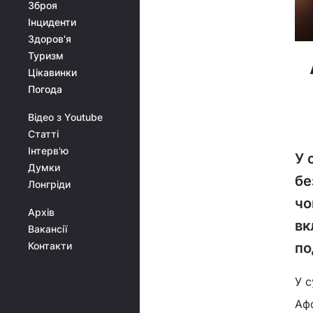
Зброя
Інциденти
Здоров'я
Туризм
Цікавинки
Погода
Відео з Youtube
Статті
Інтерв'ю
У 
Думки
бе
Лонгріди
чо
Архів
вк
Вакансії
по
Контакти
У с
Аф