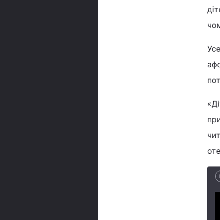
діт
чо
Усе
афо
по
«Ді
при
чит
оте