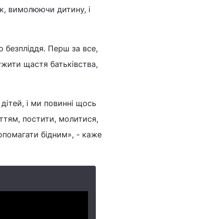
к, вимолюючи дитину, і
 безпліддя. Перш за все,
лужити щастя батьківства,
дітей, і ми повинні щось
ттям, постити, молитися,
опомагати бідним», - каже