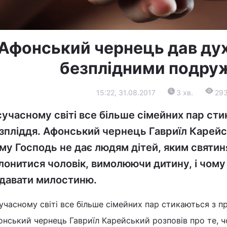
Афонський чернець дав ду
безплідними подр
15:22, 31.08.2017
3 хв.
29
сучасному світі все більше сімейних пар ст
зпліддя. Афонський чернець Гавриїл Карейсь
му Господь не дає людям дітей, яким святи
лонитися чоловік, вимолюючи дитину, і чому
давати милостиню.
учасному світі все більше сімейних пар стикаються з п
онський чернець Гавриїл Карейський розповів про те, 