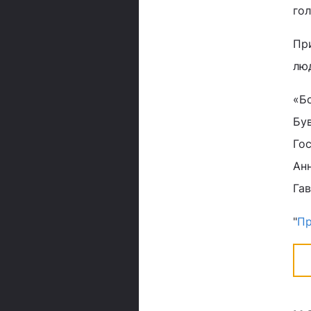
гол
Пр
люд
«Бо
Був
Гос
Анн
Гав
"
Пр