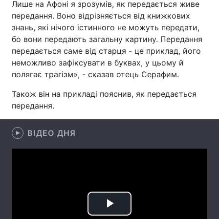
Лише на Афоні я зрозумів, як передається живе
передання. Воно відрізняється від книжкових
знань, які нічого істинного не можуть передати,
бо вони передають загальну картину. Передання
Головна
Війна
передається саме від старця - це приклад, його
неможливо зафіксувати в буквах, у цьому й
Україна
Політика
полягає трагізм», - сказав отець Серафим.
Економіка
Світ
Також він на прикладі пояснив, як передається
передання.
Спорт
Наука
Техно і зв'язок
Лайт
ВІДЕО ДНЯ
Зброя
Інциденти
Здоров'я
Туризм
Цікавинки
Погода
Play
Екологія
Регіони