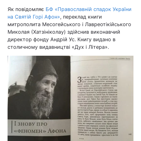
Як повідомляє
БФ «Православній спадок України
на Святій Горі Афон»
, переклад книги
митрополита Месогейського і Лавреотікійського
Головна
Війна
Миколая (Хатзініколау) здійснив виконавчий
директор фонду Андрій Ус. Книгу видано в
Україна
Політика
столичному видавництві «Дух і Літера».
Економіка
Світ
Спорт
Наука
Техно і зв'язок
Лайт
Зброя
Інциденти
Здоров'я
Туризм
Цікавинки
Погода
Екологія
Регіони