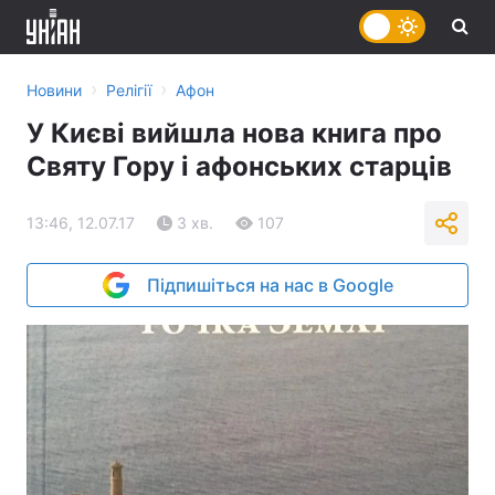
›
›
Новини
Релігії
Афон
У Києві вийшла нова книга про
Святу Гору і афонських старців
13:46, 12.07.17
3 хв.
107
Підпишіться на нас в Google