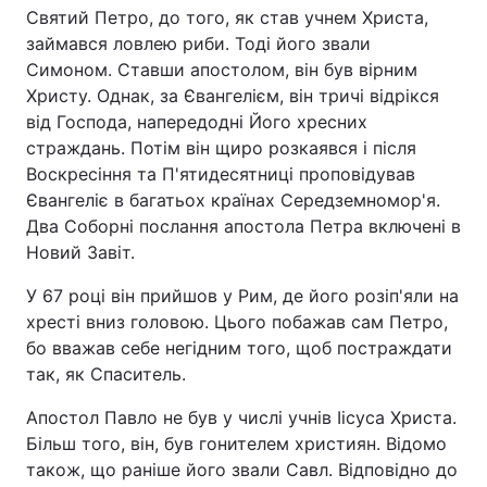
Святий Петро, до того, як став учнем Христа,
займався ловлею риби. Тоді його звали
Симоном. Ставши апостолом, він був вірним
Христу. Однак, за Євангелієм, він тричі відрікся
від Господа, напередодні Його хресних
страждань. Потім він щиро розкаявся і після
Воскресіння та П'ятидесятниці проповідував
Євангеліє в багатьох країнах Середземномор'я.
Два Соборні послання апостола Петра включені в
Новий Завіт.
У 67 році він прийшов у Рим, де його розіп'яли на
хресті вниз головою. Цього побажав сам Петро,
бо вважав себе негідним того, щоб постраждати
так, як Спаситель.
Апостол Павло не був у числі учнів Іісуса Христа.
Більш того, він, був гонителем християн. Відомо
також, що раніше його звали Савл. Відповідно до