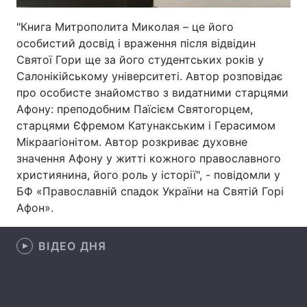
Лонгріди
"Книга Митрополита Миколая – це його
особистий досвід і враження після відвідин
Святої Гори ще за його студентських років у
Відео з Youtube
Статті
Салонікійському університеті. Автор розповідає
про особисте знайомство з видатними старцями
Інтерв'ю
Думки
Афону: преподобним Паїсієм Святогорцем,
старцями Єфремом Катунакським і Герасимом
Архів
Вакансії
Мікраагіонітом. Автор розкриває духовне
Контакти
значення Афону у житті кожного православного
християнина, його роль у історії", - повідомли у
Послуги
БФ «Православній спадок України на Святій Горі
Афон».
ВІДЕО ДНЯ