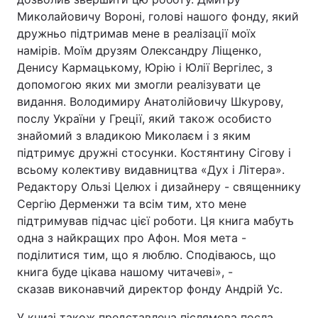
Миколайовичу Вороні, голові нашого фонду, який
дружньо підтримав мене в реалізації моїх
намірів. Моїм друзям Олександру Ліщенко,
Денису Кармацькому, Юрію і Юлії Вергілес, з
допомогою яких ми змогли реалізувати це
видання. Володимиру Анатолійовичу Шкурову,
послу України у Греції, який також особисто
знайомий з владикою Миколаєм і з яким
підтримує дружні стосунки. Костянтину Сігову і
всьому колективу видавництва «Дух і Літера».
Редактору Ользі Целюх і дизайнеру - священнику
Сергію Дерменжи та всім тим, хто мене
підтримував підчас цієї роботи. Ця книга мабуть
одна з найкращих про Афон. Моя мета -
поділитися тим, що я люблю. Сподіваюсь, що
книга буде цікава нашому читачеві», -
сказав виконавчий директор фонду Андрій Ус.
У книзі також представлена післямова посла