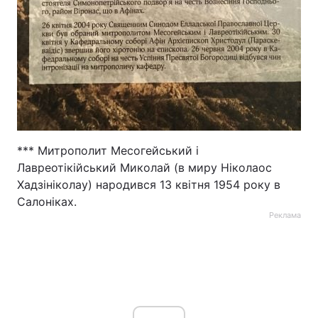
*** Митрополит Месогейський і
Лавреотікійський Миколай (в миру Ніколаос
Хадзініколау) народився 13 квітня 1954 року в
Салоніках.
Реклама