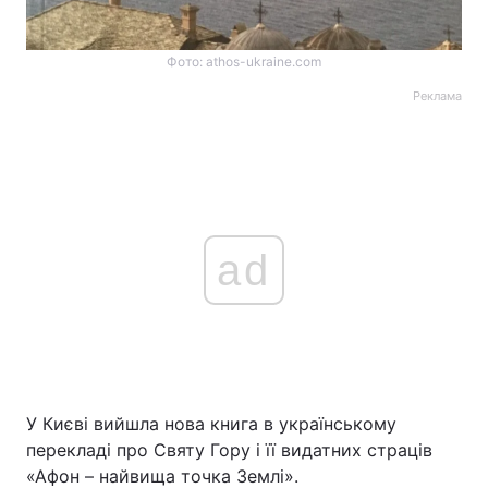
Фото: athos-ukraine.com
Реклама
ad
У Києві вийшла нова книга в українському
перекладі про Святу Гору і її видатних страців
«Афон – найвища точка Землі».