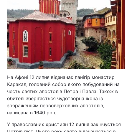
На Афоні 12 липня відзначає панігір монастир
Каракал, головний собор якого побудований на
честь святих апостолів Петра і Павла. Також в
обителі зберігається чудотворна ікона із
зображенням первоверховних апостолів,
написана в 1640 році.
У православних християн 12 липня закінчується
Петрів піст. Цього року свято відзначається в