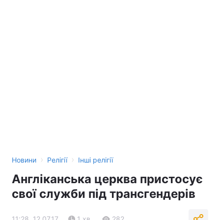
›
›
Новини
Релігії
Інші релігії
Англіканська церква пристосує
свої служби під трансгендерів
11:28, 12.07.17
1 хв.
282