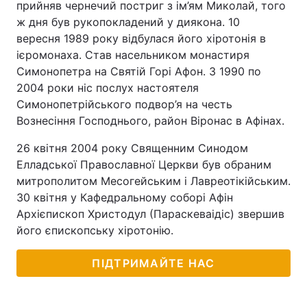
прийняв чернечий постриг з ім’ям Миколай, того
ж дня був рукопокладений у диякона. 10
вересня 1989 року відбулася його хіротонія в
ієромонаха. Став насельником монастиря
Симонопетра на Святій Горі Афон. З 1990 по
2004 роки ніс послух настоятеля
Симонопетрійського подвор’я на честь
Вознесіння Господнього, район Віронас в Афінах.
26 квітня 2004 року Священним Синодом
Елладської Православної Церкви був обраним
митрополитом Месогейським і Лавреотікійським.
30 квітня у Кафедральному соборі Афін
Архієпископ Христодул (Параскеваідіс) звершив
його єпископську хіротонію.
ПІДТРИМАЙТЕ НАС