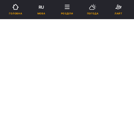
RU
МОВА
ГОЛОВНА
РОЗДІЛИ
ПОГОДА
ЛАЙТ
›
›
Новини
Релігії
Світ
Мільярдер із США поверне
християнські старожитності,
викрадені бойовиками в Іраку
20:05, 11.07.17
3 хв.
273
Підпишіться на нас в Google