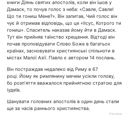
книги Діянь святих апостолів, коли він ішов у
Дамаск, то почув голос з неба: «Савле, Савле!
Що ти гониш Мене?». Він запитав, Чий голос він
чує й отримав відповідь, що це «Іісус, Котрого ти
гониш». Спаситель наказав йому йти в Дамаск.
Тут він прийняв таїнство хрещення. Відтоді він
почав проповідувати Слово Боже в багатьох
країнах, засновувати християнські спільноти в
містах Малої Азії. Павло є автором 14 послань.
Він постраждав недалеко від Риму в 67
році. Йому як римлянину мечем усікли голову,
бо розп'яття вважалося прийнятною стратою для
іудеїв.
Шанувати головних апостолів в один день стали
ще за часів раннього християнства.
Реклама