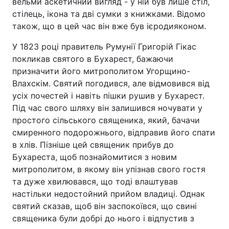
вельми аскетичний вигляд - у ній був лише стіл,
стілець, ікона та дві сумки з книжками. Відомо
також, що в цей час він вже був ієродияконом.
У 1823 році правитель Румунії Григорій Гікас
покликав святого в Бухарест, бажаючи
призначити його митрополитом Угорщино-
Влахскім. Святий погодився, але відмовився від
усіх почестей і навіть пішки рушив у Бухарест.
Під час свого шляху він залишився ночувати у
простого сільського священика, який, бачачи
смиренного подорожнього, відправив його спати
в хлів. Пізніше цей священик прибув до
Бухареста, щоб познайомитися з новим
митрополитом, в якому він упізнав свого гостя
та дуже хвилювався, що тоді влаштував
настільки недостойний прийом владиці. Однак
святий сказав, щоб він заспокоївся, що свині
священика були добрі до нього і відпустив з