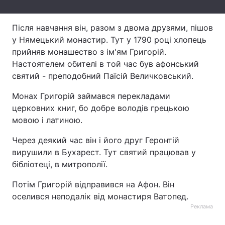
Лонгріди
Після навчання він, разом з двома друзями, пішов
у Нямецький монастир. Тут у 1790 році хлопець
Відео з Youtube
Статті
прийняв монашество з ім'ям Григорій.
Настоятелем обителі в той час був афонський
Інтерв'ю
Думки
святий - преподобний Паїсій Величковський.
Архів
Вакансії
Монах Григорій займався перекладами
церковних книг, бо добре володів грецькою
Контакти
мовою і латиною.
Послуги
Через деякий час він і його друг Геронтій
вирушили в Бухарест. Тут святий працював у
бібліотеці, в митрополії.
Потім Григорій відправився на Афон. Він
оселився неподалiк від монастиря Ватопед.
Реклама