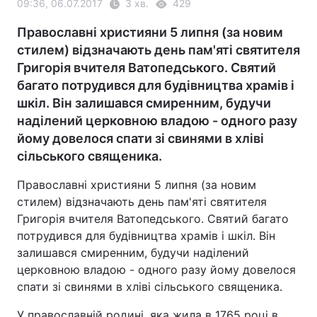
09:36, 06.07.2017
3 хв.
429
Православні християни 5 липня (за новим
стилем) відзначають день пам'яті святителя
Григорія вчителя Ватопедського. Святий
багато потрудився для будівництва храмів і
шкіл. Він залишався смиренним, будучи
наділений церковною владою - одного разу
йому довелося спати зі свинями в хліві
сільського священика.
Православні християни 5 липня (за новим
стилем) відзначають день пам'яті святителя
Григорія вчителя Ватопедського. Святий багато
потрудився для будівництва храмів і шкіл. Він
залишався смиренним, будучи наділений
церковною владою - одного разу йому довелося
спати зі свинями в хліві сільського священика.
У православній родині, яка жила в 1765 році в