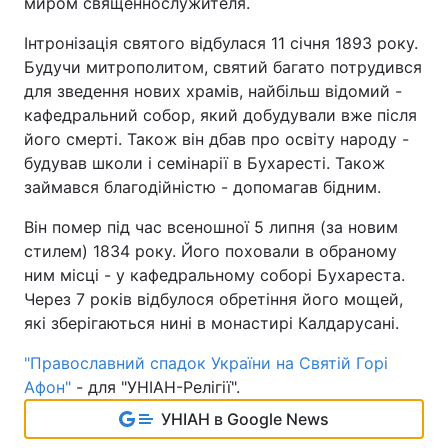
миром священнослужителя.
Інтронізація святого відбулася 11 січня 1893 року.
Будучи митрополитом, святий багато потрудився
для зведення нових храмів, найбільш відомий -
кафедральний собор, який добудували вже після
його смерті. Також він дбав про освіту народу -
будував школи і семінарії в Бухаресті. Також
займався благодійністю - допомагав бідним.
Він помер під час всеношної 5 липня (за новим
стилем) 1834 року. Його поховали в обраному
ним місці - у кафедральному соборі Бухареста.
Через 7 років відбулося обретіння його мощей,
які зберігаються нині в монастирі Калдарусані.
"Православний спадок України на Святій Горі
Афон"
- для "УНІАН-Релігії".
УНІАН в Google News