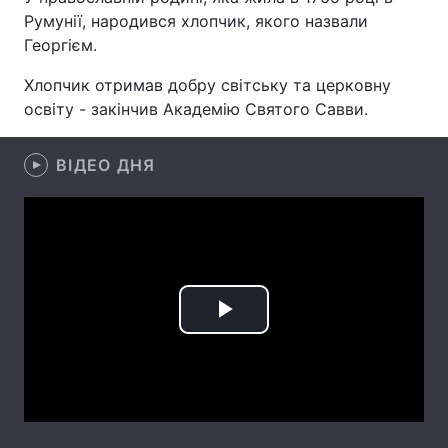
Румунії, народився хлопчик, якого назвали
Георгієм.
Хлопчик отримав добру світську та церковну
Головна
Війна
освіту - закінчив Академію Святого Савви.
Україна
Політика
ВІДЕО ДНЯ
Економіка
Світ
Спорт
Наука
Техно і зв'язок
Лайт
Зброя
Інциденти
Play
Здоров'я
Туризм
Video
Цікавинки
Погода
Екологія
Регіони