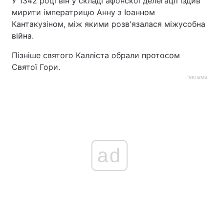
У 1342 році він у складі афонскої делегації їздив
мирити імператрицю Анну з Іоанном
Кантакузіном, між якими розв'язалася міжусобна
війна.
Пізніше святого Калліста обрали протосом
Святої Гори.
Реклама
ad