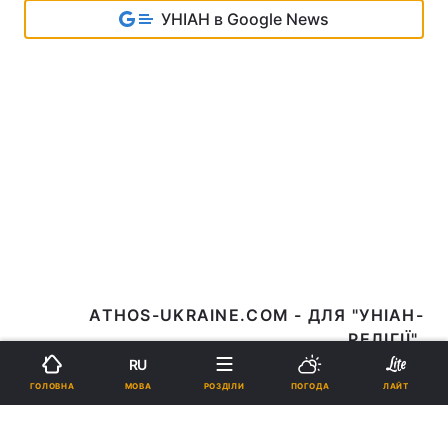
УНІАН в Google News
ATHOS-UKRAINE.COM - ДЛЯ "УНІАН-
RU
20 висловів афонських монахів
МОВА
ГОЛОВНА
РОЗДІЛИ
ПОГОДА
ЛАЙТ
про те, чому важливо бути