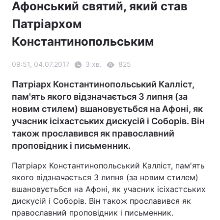
Афонський святий, який став
Патріархом
Константинопольським
09:51, 04.07.2017
3 хв.
825
Патріарх Константинопольський Калліст,
пам'ять якого відзначається 3 липня (за
новим стилем) вшановуєтьбся на Афоні, як
учасник ісіхастських дискусій і Соборів. Він
також прославився як православний
проповідник і письменник.
Патріарх Константинопольський Калліст, пам'ять
якого відзначається 3 липня (за новим стилем)
вшановуєтьбся на Афоні, як учасник ісіхастських
дискусій і Соборів. Він також прославився як
православний проповідник і письменник.