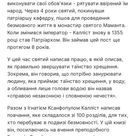
виконувати свої обов'язки - рятувати ввірений їм
народ. Через 4 роки святий, покинувши
патріаршу кафедру, пішов для проведення
безмовного життя в монастир святого Маманта.
Коли змінився імператор - Калліст знову в 1355
році став Патріархом. Він займав цей пост ще
протягом 8 років.
У цей час святий написав працю, в якій описав,
як правильно звершувати таїнство хрещення.
Зокрема, він говорив, що потрібно занурювати
людину, яка приймає таїнство хрещення, у воду,
а обливання лише голови водою він назвав
«справою незаконною і сповненою нечестя».
Разом з Ігнатієм Ксанфопулом Калліст написав
повчання, яке складалося зі 100 розділів, для тих,
хто перебуває в подвизі безмовності. У цій книзі
він, посилаючись на вчення преподобного