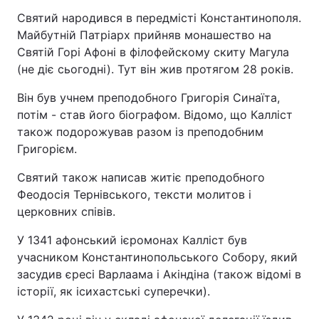
Святий народився в передмісті Константинополя.
Майбутній Патріарх прийняв монашество на
Святій Горі Афоні в філофейскому скиту Магула
(не діє сьогодні). Тут він жив протягом 28 років.
Він був учнем преподобного Григорія Синаїта,
потім - став його біографом. Відомо, що Калліст
також подорожував разом із преподобним
Григорієм.
Святий також написав житіє преподобного
Феодосія Тернівського, тексти молитов і
церковних співів.
У 1341 афонський ієромонах Калліст був
учасником Константинопольського Собору, який
засудив єресі Варлаама і Акіндіна (також відомі в
історії, як ісихастські суперечки).