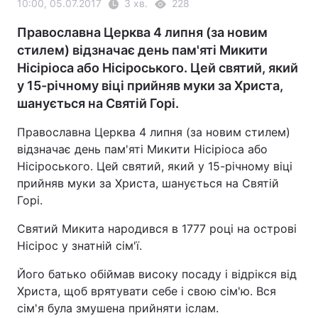
10:00, 05.07.2017
3 хв.
228
Православна Церква 4 липня (за новим
стилем) відзначає день пам'яті Микити
Нісіріоса або Нісіроського. Цей святий, який
у 15-річному віці прийняв муки за Христа,
шанується на Святій Горі.
Православна Церква 4 липня (за новим стилем)
відзначає день пам'яті Микити Нісіріоса або
Нісіроського. Цей святий, який у 15-річному віці
прийняв муки за Христа, шанується на Святій
Горі.
Святий Микита народився в 1777 році на острові
Нісірос у знатній сім'ї.
Його батько обіймав високу посаду і відрікся від
Христа, щоб врятувати себе і свою сім'ю. Вся
сім'я була змушена прийняти іслам.