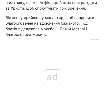
самітнику, на ім'я Анфім, що бажає постраждати
Тема оформлення
за Христа, щоб спокутувати гріх зречення.
Він знову прийшов у монастир, щоб попросити
благословення на здійснення бажаного. Тоді
братія відслужила молебень Божій Матері і
благословила Микиту.
Реклама
ad