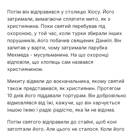
Потім він відправився у столицю Хіосу. Його
затримали, вимагаючи сплатити мито, як з
християнина. Поки святий перебував під
охороною, у той час, коли турки збирали інших
порушників, його побачив священик Даниїл. Він
запитав у варти, чому затримали парубка
Мехмеда - мусульманина. На що охоронці
відповіли, що хлопець сам назвався
християнином.
Микиту відвели до воєначальника, якому святий
також представився, як християнин. Протягом
10 днів його піддавали тортурам. Він добровільно
відмовлявся від їжі, кажучи, що він харчується
іншою їжею і радіє радістю, яка їм не відома.
Потім святого відправили до стайні, щоб коні
затоптали його. Але цього не сталося. Коли його