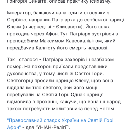
Григорія Синаїта, описав практику ісихазму.
Імператор, бажаючи налагодити стосунки з
Сербією, направив Патріарха до сербської цариці
Єлени (в чернецтві - Єлисавети). Його шлях
проходив через Афон. Тут Патріарх зустрівся з
преподобним Максимом Кавсокалівітом, який
передбачив Каллісту його смерть невдовзі.
Так і сталося - Патріарх захворів і незабаром
помер. На похорон приїхали представники
духовенства, у тому числі зі Святої Гори.
Святогорці просили царицю Єлену, щоб вона
віддала їм тіло святого, аби його мощі
перебували на Святій Горі. Однак цариця
відмовила в проханні, кажучи, що вона і її народ
також потребують молитовника перед Богом.
"Православний спадок України на Святій Горі
Афон"
- для "УНІАН-Релігії".