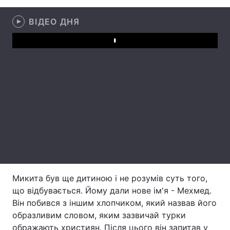
ВІДЕО ДНЯ
Головна
Війна
Play
Україна
Політика
Економіка
Світ
Спорт
Наука
Техно і зв'язок
Лайт
Зброя
Інциденти
Микита був ще дитиною і не розумів суть того,
Здоров'я
Туризм
що відбувається. Йому дали нове ім'я - Мехмед.
Він побився з іншим хлопчиком, який назвав його
Цікавинки
Погода
образливим словом, яким зазвичай турки
Екологія
Регіони
ображають християн. Після цього він запитав у