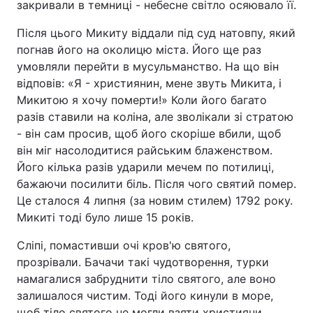
закривали в темниці - небесне світло осяювало її.
Після цього Микиту віддали під суд натовпу, який
погнав його на околицю міста. Його ще раз
умовляли перейти в мусульманство. На що він
відповів: «Я - християнин, мене звуть Микита, і
Микитою я хочу померти!» Коли його багато
разів ставили на коліна, але зволікали зі стратою
- він сам просив, щоб його скоріше вбили, щоб
він міг насолодитися райським блаженством.
Його кілька разів ударили мечем по потилиці,
бажаючи посилити біль. Після чого святий помер.
Це сталося 4 липня (за новим стилем) 1792 року.
Микиті тоді було лише 15 років.
Сліпі, помастивши очі кров'ю святого,
прозрівали. Бачачи такі чудотворення, турки
намагалися забруднити тіло святого, але воно
залишалося чистим. Тоді його кинули в море,
щоб тіло святого не могли взяти християни.