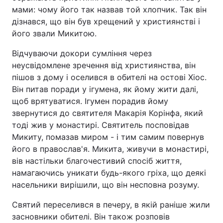
мами: чому його так назвав той хлопчик. Так він
Лонгріди
дізнався, що він був хрещений у християнстві і
його звали Микитою.
Відео з Youtube
Статті
Відчуваючи докори сумління через
неусвідомлене зречення від християнства, він
Інтерв'ю
Думки
пішов з дому і оселився в обителі на остові Хіос.
Він питав поради у ігумена, як йому жити далі,
Архів
Вакансії
щоб врятуватися. Ігумен порадив йому
звернутися до святителя Макарія Корінфа, який
Контакти
тоді жив у монастирі. Святитель посповідав
Послуги
Микиту, помазав миром - і тим самим повернув
його в православ'я. Микита, живучи в монастирі,
вів настільки благочестивий спосіб життя,
намагаючись уникати будь-якого гріха, що деякі
насельники вирішили, що він несповна розуму.
Святий переселився в печеру, в якій раніше жили
засновники обителі. Він також розповів