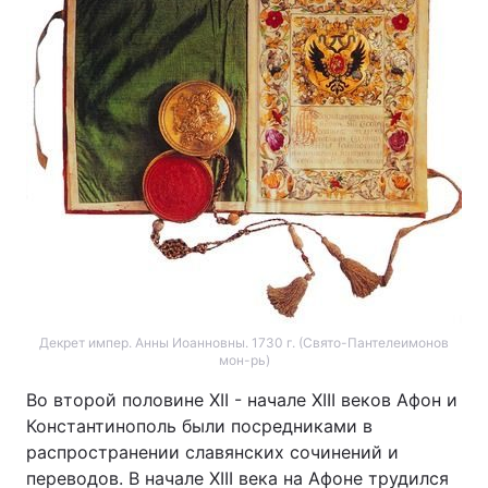
Декрет импер. Анны Иоанновны. 1730 г. (Свято-Пантелеимонов
мон-рь)
Во второй половине XII - начале XIII веков Афон и
Константинополь были посредниками в
распространении славянских сочинений и
переводов. В начале XIII века на Афоне трудился