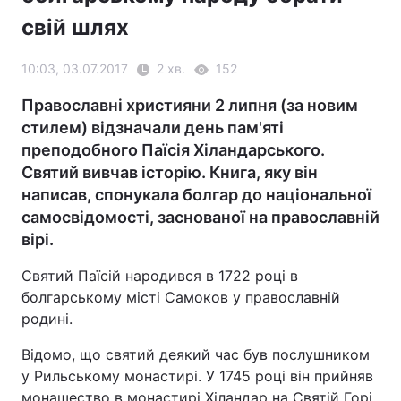
свій шлях
10:03, 03.07.2017
2 хв.
152
Православні християни 2 липня (за новим
стилем) відзначали день пам'яті
преподобного Паїсія Хіландарського.
Святий вивчав історію. Книга, яку він
написав, спонукала болгар до національної
самосвідомості, заснованої на православній
вірі.
Святий Паїсій народився в 1722 році в
болгарському місті Самоков у православній
родині.
Відомо, що святий деякий час був послушником
у Рильському монастирі. У 1745 році він прийняв
монашество в монастирі Хіландар на Святій Горі.