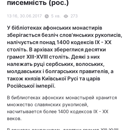
писемність (рос.)
13:16, 30.06.2017
5 хв.
273
У бібліотеках афонських монастирів
зберігається безліч слов'янських рукописів,
налічується понад 1400 кодексів IX - XX
століть. В архівах збереглися десятки
грамот XIII-XVIII століть. Деякі з них
належать руці сербських, волоських,
молдавських і болгарських правителів, а
також князів Київської Русі та царів
Російської імперії.
В библиотеках афонских монастырей хранится
множество славянских рукописей,
насчитывается более 1400 кодексов IX - XX
веков.