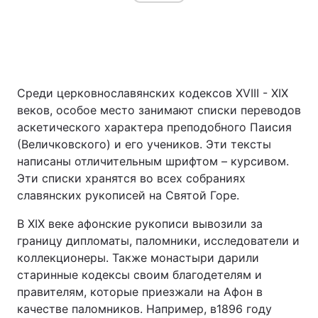
Среди церковнославянских кодексов XVIII - XIX
веков, особое место занимают списки переводов
аскетического характера преподобного Паисия
(Величковского) и его учеников. Эти тексты
написаны отличительным шрифтом – курсивом.
Эти списки хранятся во всех собраниях
славянских рукописей на Святой Горе.
В XIX веке афонские рукописи вывозили за
границу дипломаты, паломники, исследователи и
коллекционеры. Также монастыри дарили
старинные кодексы своим благодетелям и
правителям, которые приезжали на Афон в
качестве паломников. Например, в1896 году