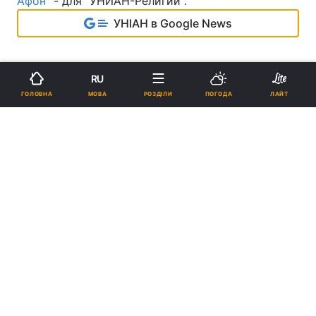
Афон"
- для "УНИАН-Религии".
УНІАН в Google News
RU
МОВА
ГОЛОВНА
РОЗДІЛИ
ПОГОДА
ЛАЙТ
ATHOS-UKRAINE.COM - ДЛЯ "УНІАН-
Святий Єфрем - афонський
монах, який став третім