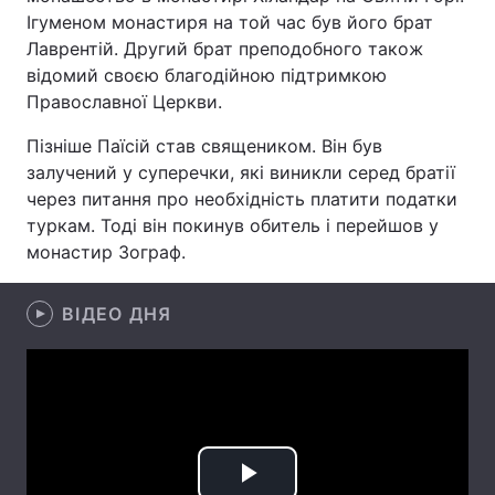
Ігуменом монастиря на той час був його брат
Лаврентій. Другий брат преподобного також
відомий своєю благодійною підтримкою
Головна
Війна
Православної Церкви.
Україна
Політика
Пізніше Паїсій став священиком. Він був
залучений у суперечки, які виникли серед братії
Економіка
Світ
через питання про необхідність платити податки
туркам. Тоді він покинув обитель і перейшов у
Спорт
Наука
монастир Зограф.
Техно і зв'язок
Лайт
ВІДЕО ДНЯ
Зброя
Інциденти
Здоров'я
Туризм
Цікавинки
Погода
Екологія
Регіони