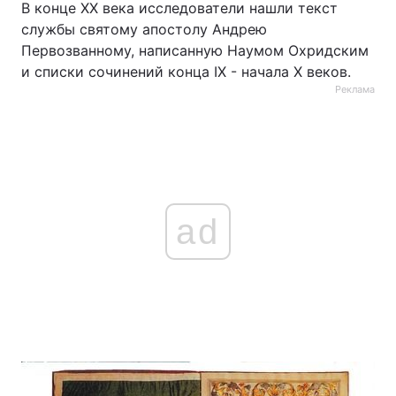
В конце XX века исследователи нашли текст
службы святому апостолу Андрею
Первозванному, написанную Наумом Охридским
и списки сочинений конца IX - начала X веков.
Реклама
ad