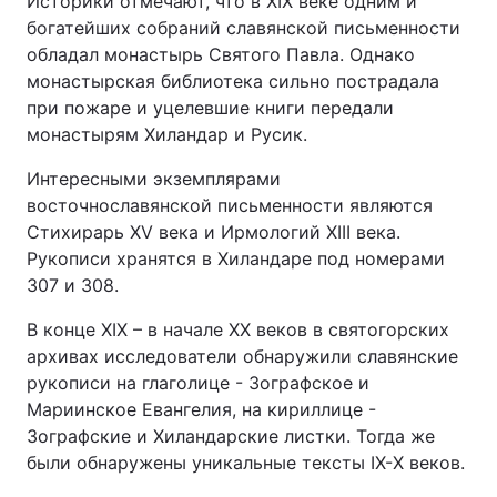
Историки отмечают, что в XIX веке одним и
богатейших собраний славянской письменности
обладал монастырь Святого Павла. Однако
монастырская библиотека сильно пострадала
при пожаре и уцелевшие книги передали
монастырям Хиландар и Русик.
Интересными экземплярами
восточнославянской письменности являются
Стихирарь XV века и Ирмологий XIII века.
Рукописи хранятся в Хиландаре под номерами
307 и 308.
В конце XIX – в начале XX веков в святогорских
архивах исследователи обнаружили славянские
рукописи на глаголице - Зографское и
Мариинское Евангелия, на кириллице -
Зографские и Хиландарские листки. Тогда же
были обнаружены уникальные тексты IX-Х веков.