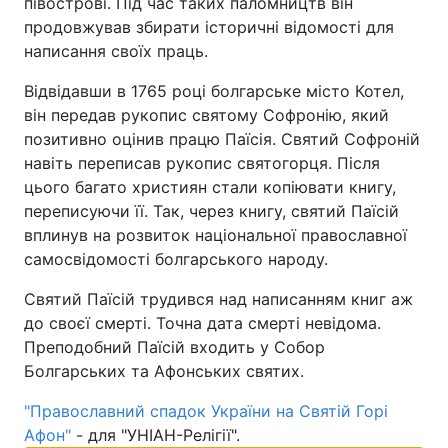
півострові. Під час таких паломництв він
продовжував збирати історичні відомості для
написання своїх праць.
Відвідавши в 1765 році болгарське місто Котел,
він передав рукопис святому Софронію, який
позитивно оцінив працю Паїсія. Святий Софроній
навіть переписав рукопис святогорця. Після
цього багато християн стали копіювати книгу,
переписуючи її. Так, через книгу, святий Паїсій
вплинув на розвиток національної православної
самосвідомості болгарського народу.
Святий Паїсій трудився над написанням книг аж
до своєї смерті. Точна дата смерті невідома.
Преподобний Паїсій входить у Собор
Болгарських та Афонських святих.
"Православний спадок України на Святій Горі
Афон"
- для "УНІАН-Релігії".