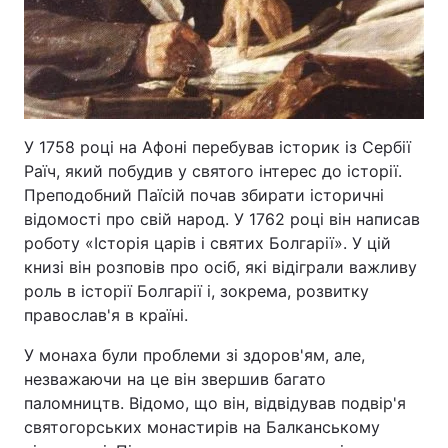
Тема оформлення
У 1758 році на Афоні перебував історик із Сербії
Раїч, який побудив у святого інтерес до історії.
Преподобний Паїсій почав збирати історичні
відомості про свій народ. У 1762 році він написав
роботу «Історія царів і святих Болгарії». У цій
книзі він розповів про осіб, які відіграли важливу
роль в історії Болгарії і, зокрема, розвитку
православ'я в країні.
У монаха були проблеми зі здоров'ям, але,
незважаючи на це він звершив багато
паломництв. Відомо, що він, відвідував подвір'я
святогорських монастирів на Балканському