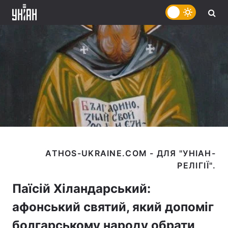
ATHOS-UKRAINE.COM - ДЛЯ "УНІАН-
Паїсій Хіландарський:
афонський святий, який допоміг
болгарському народу обрати