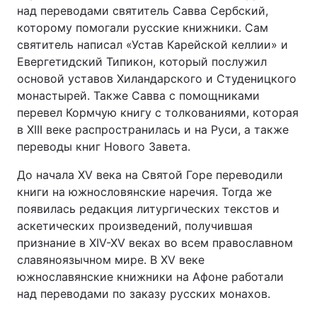
над переводами святитель Савва Сербский,
которому помогали русские книжники. Сам
святитель написал «Устав Карейской келлии» и
Евергетидский Типикон, который послужил
основой уставов Хиландарского и Студеницкого
монастырей. Также Савва с помощниками
перевел Кормчую книгу с толкованиями, которая
в XIII веке распространилась и на Руси, а также
переводы книг Нового Завета.
До начала XV века на Святой Горе переводили
книги на южнословянские наречия. Тогда же
появилась редакция литургических текстов и
аскетических произведений, получившая
признание в XIV-XV веках во всем православном
славяноязычном мире. В XV веке
южнославянские книжники на Афоне работали
над переводами по заказу русских монахов.