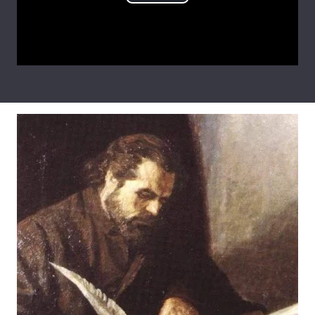
Play
Лонгріди
Video
Відео з Youtube
Статті
Інтерв'ю
Думки
Архів
Вакансії
Контакти
Послуги