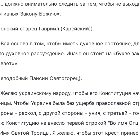
 «…должно внимательно следить за тем, чтобы не выход
отивных Закону Божию».
фонский старец Гавриил (Карейский))
«Вся основа в том, чтобы иметь духовное состояние, д
о духовное рассуждение. Иначе он стоит на «букве зак
вает»».
реподобный Паисий Святогорец).
 «Желаю украинскому народу, чтобы его Конституция на
оицы. Чтобы Украина была без ущерба православной стр
роны - раскол, с другой стороны - уния, с третьей - г
ою Конституцию не внесло первой строкой "Во имя Отца
 Имя Святой Троицы. Я желаю, чтобы этот крест принес