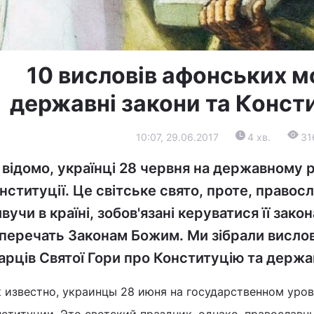
10 висловів афонських м
державні закони та Консти
10:07, 29.06.2017
4 хв.
31
 відомо, українці 28 червня на державному р
нституції. Це світське свято, проте, правос
вучи в країні, зобов'язані керуватися її зако
перечать Законам Божим. Ми зібрали вислов
арців Святої Гори про Конституцію та держав
к известно, украинцы 28 июня на государственном уро