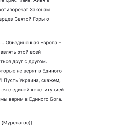
ые христиане, живя в
противоречат Законам
арцев Святой Горы о
ти… Объединенная Европа –
равлять этой всей
ться друг с другом.
торые не верят в Единого
?! Пусть Украина, скажем,
ятся с единой конституцией
 мы верим в Единого Бога.
(Мурелатос)).