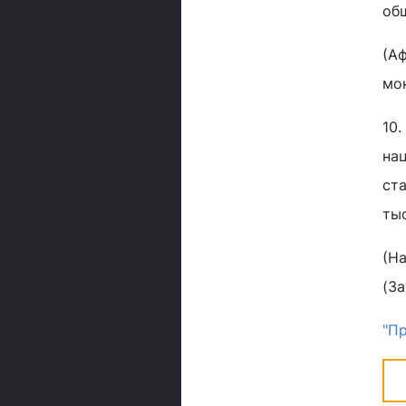
об
(А
мо
10
на
ста
ты
(Н
(За
"П