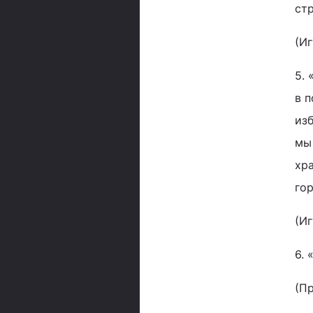
ст
(И
5.
в 
изб
мы
хра
гор
(И
6. 
(П