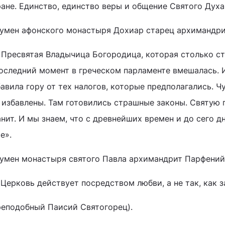
ране. Единство, единство веры и общение Святого Духа
гумен афонского монастыря Дохиар старец архимандрит
 «Пресвятая Владычица Богородица, которая столько ст
последний момент в греческом парламенте вмешалась. 
авила гору от тех налогов, которые предполагались. 
 избавлены. Там готовились страшные законы. Святую 
нит. И мы знаем, что с древнейших времен и до сего д
е».
гумен монастыря святого Павла архимандрит Парфений 
«Церковь действует посредством любви, а не так, как 
реподобный Паисий Святогорец).