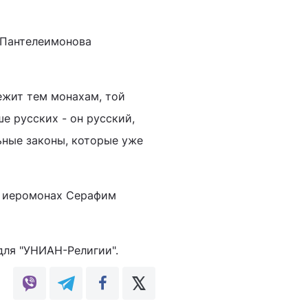
-Пантелеимонова
ежит тем монахам, той
е русских - он русский,
льные законы, которые уже
н иеромонах Серафим
для "УНИАН-Религии".