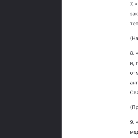
7. 
зак
те
(Н
8. 
и, 
от
ан
Св
(П
9. 
ме