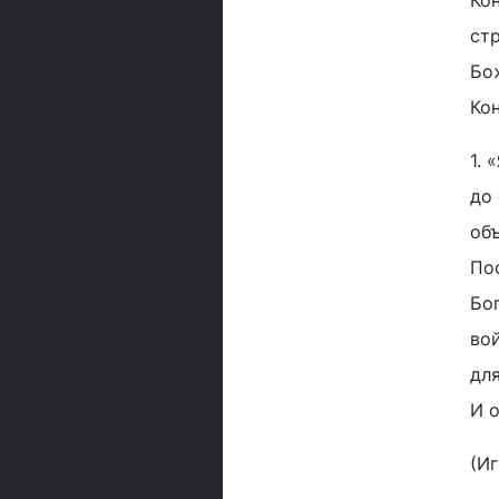
Кон
ст
Бо
Ко
1. 
до 
объ
По
Бог
вой
для
И 
(И