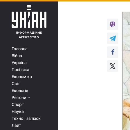
ІНФОРМАЦІЙНЕ
АГЕНТСТВО
Головна
Війна
Україна
Політика
Економіка
Світ
Екологія
Регіони
Спорт
Наука
Техно і зв'язок
Лайт