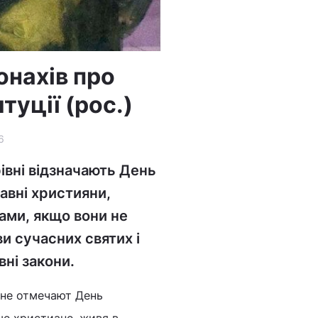
онахів про
туції (рос.)
6
івні відзначають День
лавні християни,
нами, якщо вони не
и сучасних святих і
ні закони.
вне отмечают День