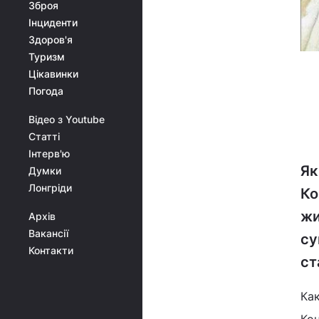
Зброя
Інциденти
Здоров'я
Туризм
Цікавинки
Погода
Відео з Youtube
Статті
Інтерв'ю
Як
Думки
Лонгріди
Ко
жи
Архів
Вакансії
су
Контакти
ст
Ка