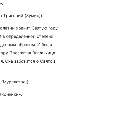
».
 Григорий (Зумис)).
олетий хранит Святую гору,
И в определенной степени
Чудесным образом. И были
гору Пресвятая Владычица
ня, Она заботится о Святой
(Мурелатос)).
законники».