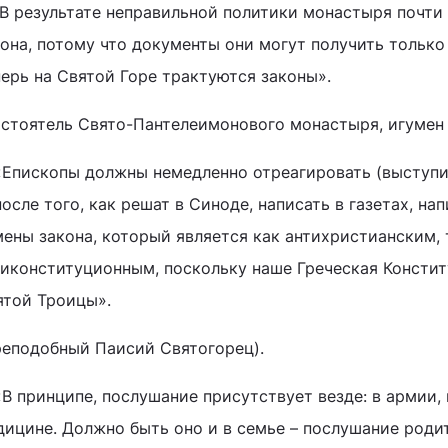
«В результате неправильной политики монастыря почти
она, потому что документы они могут получить только
перь на Святой Горе трактуются законы».
астоятель Свято-Пантелеимонового монастыря, игумен 
«Епископы должны немедленно отреагировать (выступит
после того, как решат в Синоде, написать в газетах, на
мены закона, который является как антихристианским, 
тиконституционным, поскольку наше Греческая Констит
ятой Троицы».
реподобный Паисий Святогорец).
«В принципе, послушание присутствует везде: в армии, 
дицине. Должно быть оно и в семье – послушание роди