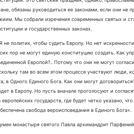
ституции. Это светский праздник, однако, православн
ране, обязаны руководиться ее законами, если они не 
жиим. Мы собрали изречения современных святых и ст
нституции и государственных законах.
«Я не политик, чтобы судить Европу. Но нет искреннос
сих пор не могут единую конституцию создать. Как уп
единенной Европой?.. Потому что они не могут согласи
скольку там во всем этом процессе участвуют люди, ко
а, в Одного Единого Бога. Как они могут договориться
дет в Европу. Но пусть вначале проголосуют и соглас
 европейских государств, где будет четко указано, что
обеспечена свобода вероисповедания в Единого Бога».
гумен монастыря святого Павла архимандрит Парфений 