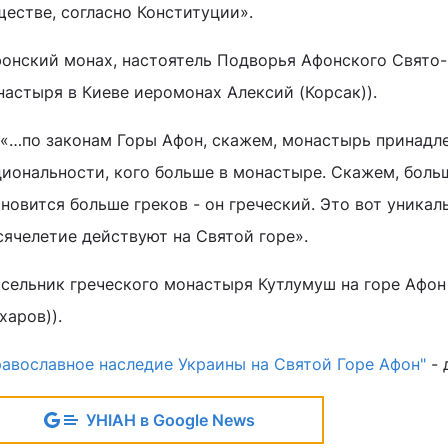
ществе, согласно Конституции».
фонский монах, настоятель Подворья Афонского Свято
настыря в Киеве иеромонах Алексий (Корсак)).
. «…по законам Горы Афон, скажем, монастырь принадл
циональности, кого больше в монастыре. Скажем, больш
новится больше греков - он греческий. Это вот уника
сячелетие действуют на Святой горе».
асельник греческого монастыря Кутлумуш на горе Афо
харов)).
равославное наследие Украины на Святой Горе Афон"
- 
УНІАН в Google News