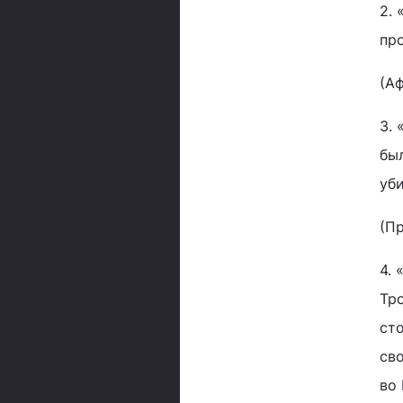
2.
пр
(А
3. 
был
уби
(П
4.
Тр
сто
св
во