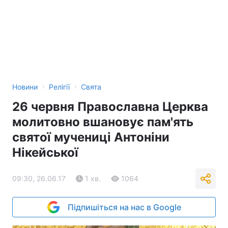
›
›
Новини
Релігії
Свята
26 червня Православна Церква
молитовно вшановує пам'ять
святої мучениці Антоніни
Нікейської
09:30, 26.06.17
1 хв.
1064
Підпишіться на нас в Google