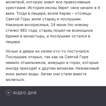
молитвой, которую знают все православные
христиане. История иконы берет свое начало в X
Лонгріди
веке. Тогда в пещере, возле Кареи – столицы
Святой Горы жили старец и послушник.
Відео з Youtube
Статті
Накануне воскресенья, 24 июня (по новому
стилю) 982 года, старец пошел на всенощное
Інтерв'ю
Думки
бдение в монастырь, а послушник остался в
пещере.
Архів
Вакансії
Ночью в двери их келии кто-то постучался.
Контакти
Послушник открыл, так как на Святой Горе
немало отшельников, живущих в горах, которые
Послуги
иногда приходят к другим монахам. Незнакомый
инок выпил воды. Затем они стали вместе
молиться.
ВІДЕО ДНЯ