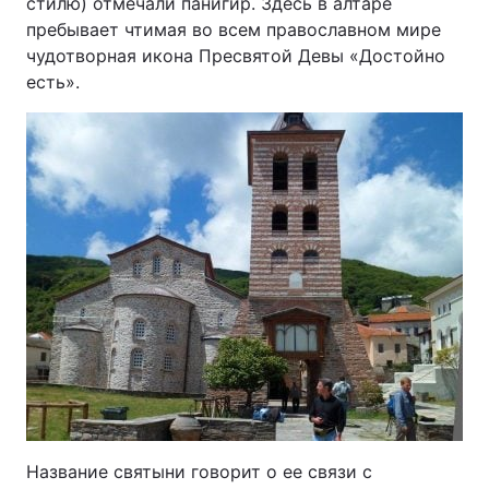
стилю) отмечали панигир. Здесь в алтаре
пребывает чтимая во всем православном мире
чудотворная икона Пресвятой Девы «Достойно
есть».
Головна
Війна
Україна
Політика
Економіка
Світ
Спорт
Наука
Техно і зв'язок
Лайт
Зброя
Інциденти
Здоров'я
Туризм
Цікавинки
Погода
Название святыни говорит о ее связи с
Екологія
Регіони