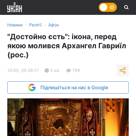
›
›
Новини
Релігії
Афон
"Достойно єсть": ікона, перед
якою молився Архангел Гавриїл
(рос.)
10:00, 26.06.17
3 хв.
799
Підпишіться на нас в Google