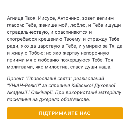
Агница Твоя, Иисусе, Антонино, зовет велиим
гласом: Тебе, женише мой, люблю, и Тебе ищущи
страдальчествую, и сраспинаются и
спогребаюся крещению Твоему, и стражду Тебе
ради, яко да царствую в Тебе, и умираю за Тя, да
и живу с Тобою: но яко жертву непорочную
приими мя с любовию пожершуюся Тебе. Тоя
молитвами, яко милостив, спаси души наша.
Проект "Православні свята" реалізований
"УНІАН-Релігії" за сприяння Київської Духовної
Академії і Семінарії. При використанні матеріалу
посилання на джерело обов'язкове.
ПІДТРИМАЙТЕ НАС