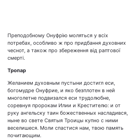
Преподобному Онуфрію моляться у всіх
потребах, особливо ж про придбання духовних
чеснот, а також про збереження від раптової
смерті.
Тропар
Желанием духовным пустыни достигл еси,
богомудре Онуфрие, и яко безплотен в ней
многолетне подвизался еси трудолюбне,
соревнуя пророкам Илии и Крестителю: и от
руку ангельску таин божественных насладився,
ныне во свете Святыя Троицы купно с ними
веселишеся. Моли спастися нам, твою память
почитающим.