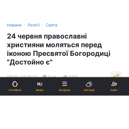
›
›
Новини
Релігії
Свята
24 червня православні
християни моляться перед
іконою Пресвятої Богородиці
"Достойно є"
09:02, 24.06.17
3 хв.
1743
RU
МОВА
ГОЛОВНА
РОЗДІЛИ
ПОГОДА
ЛАЙТ
Підпишіться на нас в Google