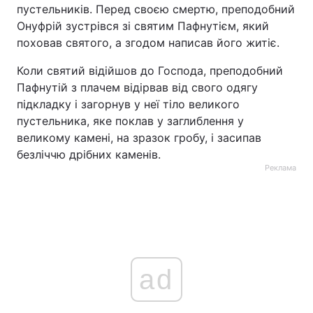
пустельників. Перед своєю смертю, преподобний
Онуфрій зустрівся зі святим Пафнутієм, який
поховав святого, а згодом написав його житіє.
Коли святий відійшов до Господа, преподобний
Пафнутій з плачем відірвав від свого одягу
підкладку і загорнув у неї тіло великого
пустельника, яке поклав у заглиблення у
великому камені, на зразок гробу, і засипав
безліччю дрібних каменів.
Реклама
ad