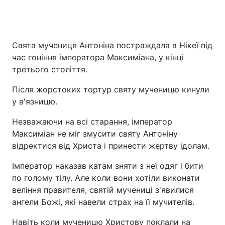
Свята мучениця Антоніна постраждала в Нікеї під
час гоніння імператора Максиміана, у кінці
третього століття.
Після жорстоких тортур святу мученицю кинули
у в'язницю.
Незважаючи на всі старання, імператор
Максиміан не міг змусити святу Антоніну
відректися від Христа і принести жертву ідолам.
Імператор наказав катам зняти з неї одяг і бити
по голому тілу. Але коли вони хотіли виконати
веління правителя, святій мучениці з'явилися
ангели Божі, які навели страх на її мучителів.
Навіть коли мученицю Христову поклали на