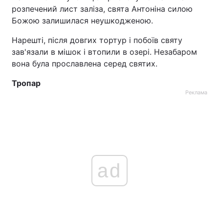
розпечений лист заліза, свята Антоніна силою
Божою залишилася неушкодженою.
Нарешті, після довгих тортур і побоїв святу
зав'язали в мішок і втопили в озері. Незабаром
вона була прославлена серед святих.
Тропар
Реклама
ad