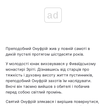
ad
Преподобний Онуфрій жив у повній самоті в
дикій пустелі протягом шістдесяти років.
У молодості юнак виховувався у Фиваїдському
монастирі Эріті. Дізнавшись від старців про
тяжкість і духовну висоту життя пустинників,
преподобний Онуфрій захотів їм наслідувати.
Вночі він таємно вийшов з обителі і побачив
перед собою світлий промінь.
Святий Онуфрій злякався і вирішив повернутися,