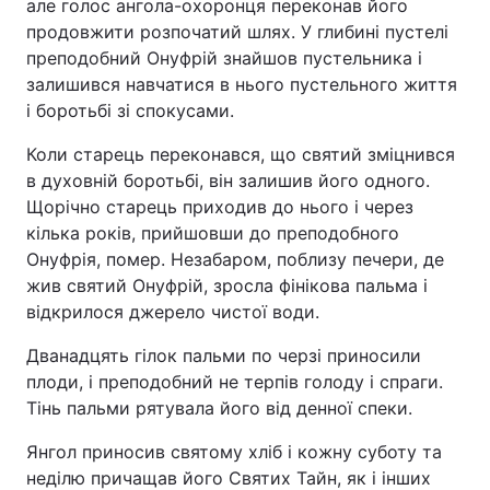
але голос ангола-охоронця переконав його
продовжити розпочатий шлях. У глибині пустелі
преподобний Онуфрій знайшов пустельника і
залишився навчатися в нього пустельного життя
і боротьбі зі спокусами.
Коли старець переконався, що святий зміцнився
в духовній боротьбі, він залишив його одного.
Щорічно старець приходив до нього і через
кілька років, прийшовши до преподобного
Онуфрія, помер. Незабаром, поблизу печери, де
жив святий Онуфрій, зросла фінікова пальма і
відкрилося джерело чистої води.
Дванадцять гілок пальми по черзі приносили
плоди, і преподобний не терпів голоду і спраги.
Тінь пальми рятувала його від денної спеки.
Янгол приносив святому хліб і кожну суботу та
неділю причащав його Святих Тайн, як і інших