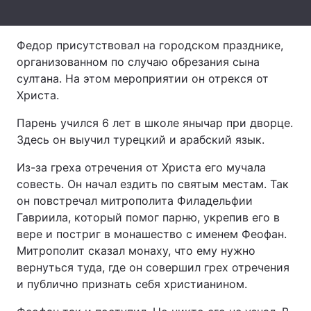
Лонгріди
Федор присутствовал на городском празднике,
организованном по случаю обрезания сына
Відео з Youtube
Статті
султана. На этом мероприятии он отрекся от
Христа.
Інтерв'ю
Думки
Парень учился 6 лет в школе янычар при дворце.
Архів
Вакансії
Здесь он выучил турецкий и арабский язык.
Контакти
Из-за греха отречения от Христа его мучала
совесть. Он начал ездить по святым местам. Так
Послуги
он повстречал митрополита Филадельфии
Гавриила, который помог парню, укрепив его в
вере и постриг в монашество с именем Феофан.
Митрополит сказал монаху, что ему нужно
вернуться туда, где он совершил грех отречения
и публично признать себя христианином.