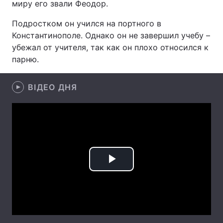
миру его звали Феодор.
Подростком он учился на портного в
Константинополе. Однако он не завершил учебу –
Головна
Війна
убежал от учителя, так как он плохо относился к
парню.
Україна
Політика
Економіка
ВІДЕО ДНЯ
Світ
Спорт
Наука
Техно і зв'язок
Лайт
Зброя
Інциденти
Play
Здоров'я
Туризм
Video
Цікавинки
Погода
Екологія
Регіони