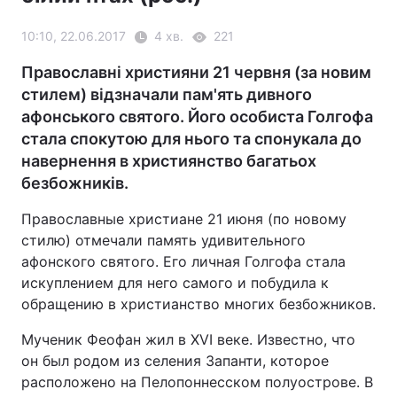
10:10, 22.06.2017
4 хв.
221
Православні християни 21 червня (за новим
стилем) відзначали пам'ять дивного
афонського святого. Його особиста Голгофа
стала спокутою для нього та спонукала до
навернення в християнство багатьох
безбожників.
Православные христиане 21 июня (по новому
стилю) отмечали память удивительного
афонского святого. Его личная Голгофа стала
искуплением для него самого и побудила к
обращению в христианство многих безбожников.
Мученик Феофан жил в XVI веке. Известно, что
он был родом из селения Запанти, которое
расположено на Пелопоннесском полуострове. В