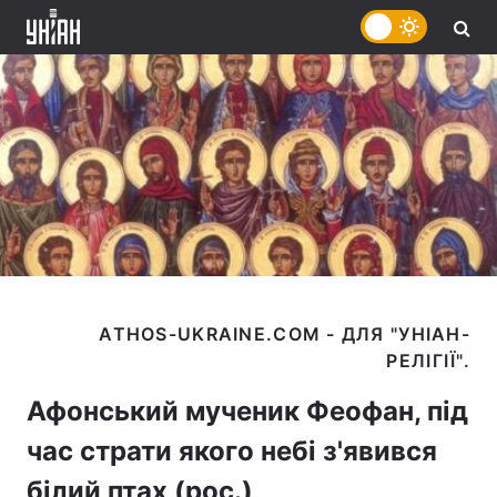
ATHOS-UKRAINE.COM - ДЛЯ "УНІАН-
Афонський мученик Феофан, під
час страти якого небі з'явився
білий птах (рос.)