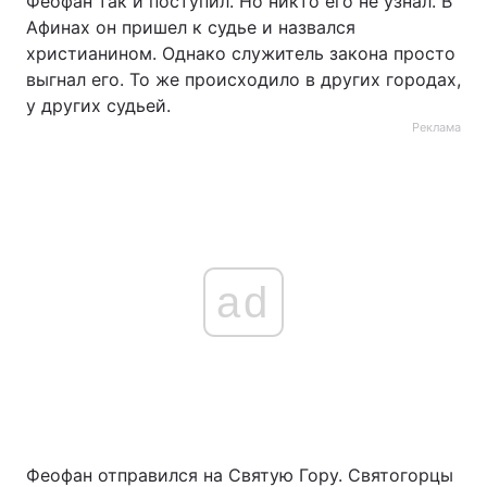
Феофан так и поступил. Но никто его не узнал. В
Афинах он пришел к судье и назвался
Тема оформлення
христианином. Однако служитель закона просто
выгнал его. То же происходило в других городах,
у других судьей.
Реклама
ad
Феофан отправился на Святую Гору. Святогорцы