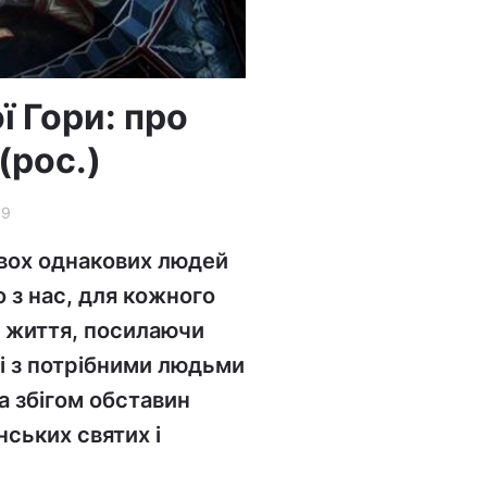
 Гори: про
(рос.)
89
двох однакових людей
о з нас, для кожного
е життя, посилаючи
чі з потрібними людьми
за збігом обставин
ських святих і