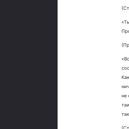
(С
«Ты
Про
(П
«В
сос
Как
ни
не
таи
так
(С