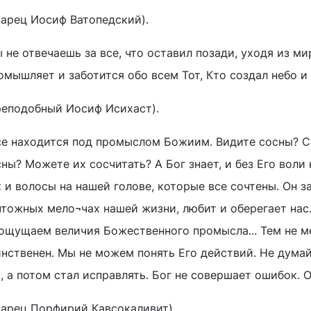
тарец Иосиф Ватопедский).
 не отвечаешь за все, что оставил позади, уходя из м
мышляет и заботится обо всем Тот, Кто создал небо и 
реподобный Иосиф Исихаст).
се находится под промыслом Божиим. Видите сосны? С
ны? Можете их сосчитать? А Бог знает, и без Его воли 
 и волосы на нашей голове, которые все сочтены. Он з
чтожных мело¬чах нашей жизни, любит и оберегает нас.
 ощущаем величия Божественного промысла... Тем не ме
нственен. Мы не можем понять Его действий. Не думай
, а потом стал исправлять. Бог не совершает ошибок. Он
тарец Порфирий Кавсокаливит).