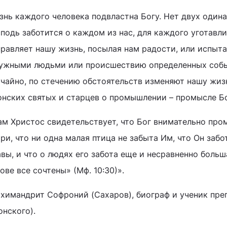
знь каждого человека подвластна Богу. Нет двух один
подь заботится о каждом из нас, для каждого уготавли
правляет нашу жизнь, посылая нам радости, или испыта
нужными людьми или происшествию определенных собы
учайно, по стечению обстоятельств изменяют нашу жиз
онских святых и старцев о промышлении – промысле Б
ам Христос свидетельствует, что Бог внимательно про
ри, что ни одна малая птица не забыта Им, что Он заб
вы, и что о людях его забота еще и несравненно больша
ове все сочтены» (Мф. 10:30)».
рхимандрит Софроний (Сахаров), биограф и ученик пре
онского).