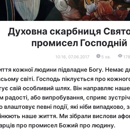
Духовна скарбниця Святої
промисел Господній 
10:16, 07.06.2017
5 хв.
17
ття кожної людини підвладне Богу. Немає 
всьому світі. Господь піклується про кожног
тує свій особливий шлях. Він направляє наш
м радості, або випробування, сприяє зустрі
о влаштовує певні події, які ніби випадково, 
інюють наше життя. Ми зібрали вислови афон
арців про промисел Божий про людину.