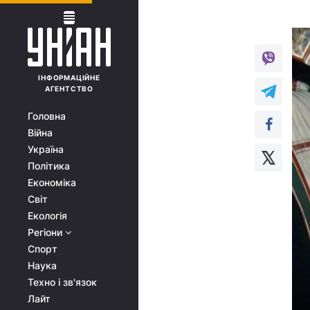
ІНФОРМАЦІЙНЕ
АГЕНТСТВО
Головна
Війна
Україна
Політика
Економіка
Світ
Екологія
Регіони
Спорт
Наука
Техно і зв'язок
Лайт