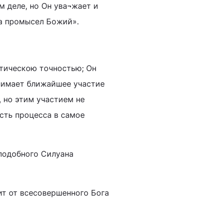
м деле, но Он ува¬жает и
на промысел Божий».
тическою точностью; Он
ринимает ближайшее участие
, но этим участием не
ость процесса в самое
подобного Силуана
ит от всесовершенного Бога