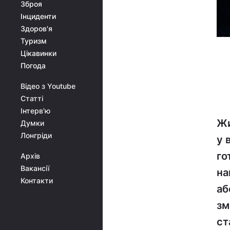
Зброя
Інциденти
Здоров'я
Туризм
Цікавинки
Погода
Відео з Youtube
Статті
Інтерв'ю
Жи
Думки
Лонгріди
у 
го
Архів
Вакансії
на
Контакти
аб
зм
ст