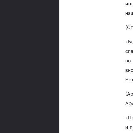
инт
на
(С
«Б
спа
во 
вно
Бо
(А
Аф
«П
и 