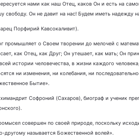
ересуется нами как наш Отец, каков Он и есть на само
шу свободу. Он не давит на нас! Будем иметь надежду 
тарец Порфирий Кавсокаливит).
ог промышляет о Своем творении до мелочей с матема
сает, как Отец, как Друг; Он утешает, как мать; Он п
всей истории человечества, в жизни каждого человека
сятся ни изменения, ни колебания, ни последовательн
жественное Бытие».
рхимандрит Софроний (Сахаров), биограф и ученик пре
онского).
ромысел совершен по своей природе, поскольку исход
по-другому называется Божественной волей».