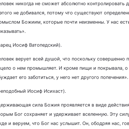
еловек никогда не сможет абсолютно контролировать д
 этого не добивался, потому что существуют определе
омыслом Божиим, которые почти неизменны. У нас есть
иказывать».
тарец Иосиф Ватопедский).
ловек верует всей душой, что поскольку совершенно по
ецело о нем промышляет. И кроме пищи и покрывала, о 
уждает его заботиться, у него нет другого попечения».
реподобный Иосиф Исихаст).
держивающая сила Божия проявляется в виде действи
торым Бог сохраняет и удерживает вселенную. Эту сил
де и веруем, что Бог нас услышит. Он, ободряя нас, гов