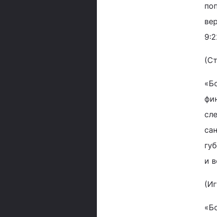
поп
вер
9:2
(С
«Бо
фи
сле
са
губ
и в
(И
«Бо