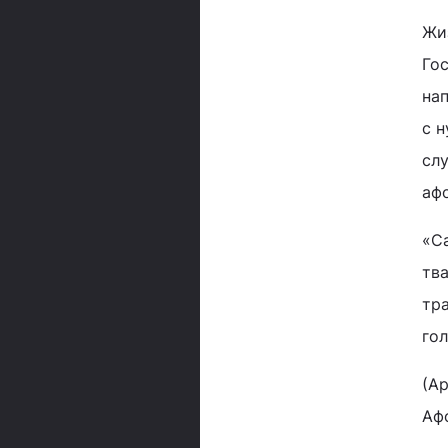
Жи
Гос
на
с 
сл
аф
«С
тва
тра
гол
(А
Аф