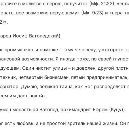
росите в молитве с верою, получите» (Мф. 21:22), «е
овать, все возможно верующему» (Мк. 9:23) и «вера тв
2)».
тарец Иосиф Ватопедский).
г промышляет и поможет тому человеку, у которого та
нансовой возможности. Я иногда тоже, по своей глупо
дующем. Один чистит улицы – и доволен, другой плотн
нтехник, четвертый бизнесмен, пятый предприниматель,
ернатор. Думаю, великая тайна, как Бог распределяет 
сем им дает покой».
гумен монастыря Ватопед, архимандрит Ефрем (Куцу)).
г есть любовь, а не простой зритель нашей жизни. Он