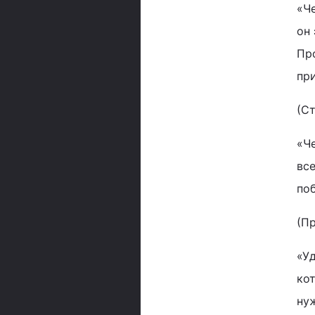
«Ч
он
Пр
пр
(С
«Че
вс
поб
(П
«У
ко
нуж