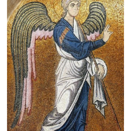
Головна
Війна
Україна
Політика
Економіка
Світ
Спорт
Наука
Техно і зв'язок
Лайт
Зброя
Інциденти
Здоров'я
Туризм
Цікавинки
Погода
Екологія
Регіони