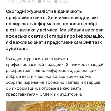
17:37, 06.06.2017
4 хв.
1628
Сьогодні журналісти відзначають
професійне свято. Значимість людей, які
поширюють інформацію, доносять добрі
вісті - велика у всі часи. Ми зібрали вислови
афонських святих і старців про інформацію,
які важливо знати представникам ЗМІ та їх
аудиторії.
Сегодня журналисты отмечают
профессиональный праздник. Значимость людей
распространяющих информацию, доносящих
добрые вести - велика во все времена. Мы
собрали изречения афонских святых и старцев
об информации, которые важно знать
представителям СМИ и их аудитории.