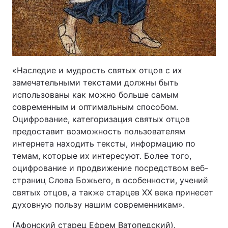
Лонгріди
Відео з Youtube
Статті
«Наследие и мудрость святых отцов с их
Інтерв'ю
Думки
замечательными текстами должны быть
Архів
Вакансії
использованы как можно больше самым
современным и оптимальным способом.
Контакти
Оцифрование, категоризация святых отцов
предоставит возможность пользователям
Послуги
интернета находить тексты, информацию по
темам, которые их интересуют. Более того,
оцифрование и продвижение посредством веб-
страниц Слова Божьего, в особенности, учений
святых отцов, а также старцев XX века принесет
духовную пользу нашим современникам».
(Афонский старец Ефрем Ватопедский).