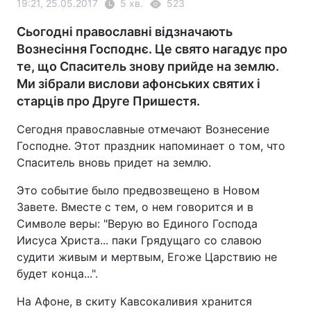
19:21, 25.05.2017
5 хв.
523
Сьогодні православні відзначають
Вознесіння Господнє. Це свято нагадує про
те, що Спаситель знову прийде на землю.
Ми зібрали вислови афонських святих і
старців про Друге Пришестя.
Сегодня православные отмечают Вознесение
Господне. Этот праздник напоминает о том, что
Спаситель вновь придет на землю.
Это событие было предвозвещено в Новом
Завете. Вместе с тем, о нем говорится и в
Символе веры: "Верую во Единого Господа
Иисуса Христа... паки Грядущаго со славою
судити живым и мертвым, Егоже Царствию не
будет конца...".
На Афоне, в скиту Кавсокаливия хранится