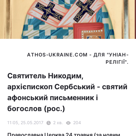
ATHOS-UKRAINE.COM - ДЛЯ "УНІАН-
Святитель Никодим,
архієпископ Сербський - святий
афонський письменник і
богослов (рос.)
11:05, 25.05.2017
2 хв.
204
Православна Церква 24 травня (за новим