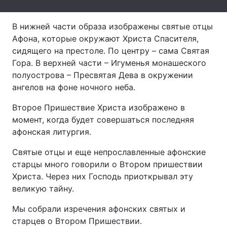
Лонгріди
В нижней части образа изображены святые отцы
Афона, которые окружают Христа Спасителя,
Відео з Youtube
Статті
сидящего на престоле. По центру – сама Святая
Гора. В верхней части – Игуменья монашеского
Інтерв'ю
Думки
полуострова – Пресвятая Дева в окружении
ангелов на фоне ночного неба.
Архів
Вакансії
Второе Пришествие Христа изображено в
Контакти
момент, когда будет совершаться последняя
афонская литургия.
Послуги
Святые отцы и еще непрославленные афонские
старцы много говорили о Втором пришествии
Христа. Через них Господь приоткрывал эту
великую тайну.
Мы собрали изречения афонских святых и
старцев о Втором Пришествии.