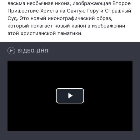
весьма необычная икона, изображающая Второе
Пришествие Христа на Святую Гору и Страшный
Суд. Это новый иконографический образ,
который полагает новый канон в изображении
Головна
Війна
этой христианской тематики.
Україна
Політика
ВІДЕО ДНЯ
Економіка
Світ
Спорт
Наука
Техно і зв'язок
Лайт
Зброя
Інциденти
Play
Здоров'я
Туризм
Video
Цікавинки
Погода
Екологія
Регіони