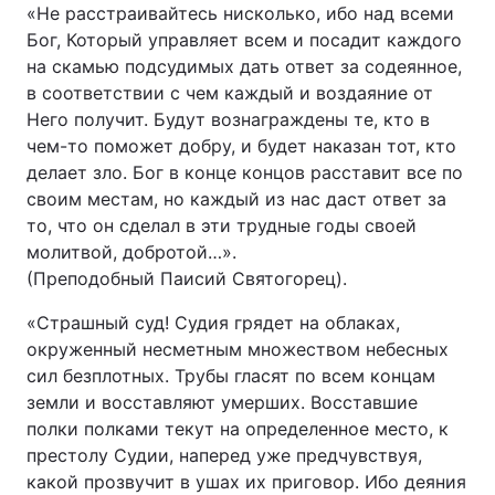
«Не расстраивайтесь нисколько, ибо над всеми
Бог, Который управляет всем и посадит каждого
на скамью подсудимых дать ответ за содеянное,
в соответствии с чем каждый и воздаяние от
Него получит. Будут вознаграждены те, кто в
чем-то поможет добру, и будет наказан тот, кто
делает зло. Бог в конце концов расставит все по
своим местам, но каждый из нас даст ответ за
то, что он сделал в эти трудные годы своей
молитвой, добротой…».
(Преподобный Паисий Святогорец).
«Страшный суд! Судия грядет на облаках,
окруженный несметным множеством небесных
сил безплотных. Трубы гласят по всем концам
земли и восставляют умерших. Восставшие
полки полками текут на определенное место, к
престолу Судии, наперед уже предчувствуя,
какой прозвучит в ушах их приговор. Ибо деяния