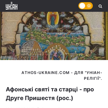
ATHOS-UKRAINE.COM - ДЛЯ "УНІАН-
Афонські святі та старці - про
Друге Пришестя (рос.)