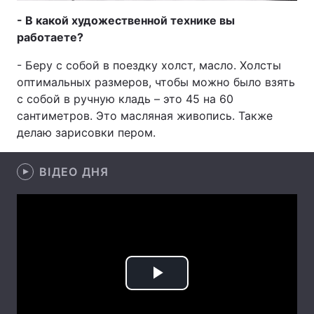
- В какой художественной технике вы
Лонгріди
работаете?
- Беру с собой в поездку холст, масло. Холсты
Відео з Youtube
Статті
оптимальных размеров, чтобы можно было взять
Інтерв'ю
Думки
с собой в ручную кладь – это 45 на 60
сантиметров. Это масляная живопись. Также
Архів
Вакансії
делаю зарисовки пером.
Контакти
ВІДЕО ДНЯ
Послуги
Play