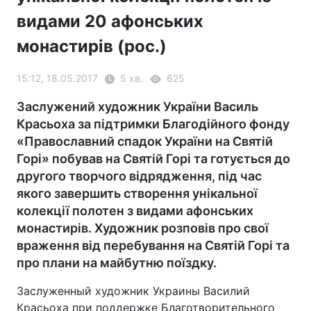
видами 20 афонських
монастирів (рос.)
15:12, 18.05.2017
5 хв.
625
Заслужений художник України Василь
Красьоха за підтримки Благодійного фонду
«Православний спадок України на Святій
Горі» побував на Святій Горі та готується до
другого творчого відрядження, під час
якого завершить створення унікальної
колекції полотен з видами афонських
монастирів. Художник розповів про свої
враження від перебування на Святій Горі та
про плани на майбутню поїздку.
Заслуженный художник Украины Василий
Красьоха при поддержке Благотворительного