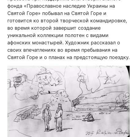
фонда «Православное наследие Украины на
Святой Горе» побывал на Святой Горе и
готовится ко второй творческой командировке,
Головна
Війна
во время которой завершит создание
уникальной коллекции полотен с видами
Україна
Політика
афонских монастырей. Художник рассказал о
своих впечатлениях во время пребывания на
Економіка
Світ
Святой Горе и о планах на предстоящую поездку.
Спорт
Наука
Техно і зв'язок
Лайт
Зброя
Інциденти
Здоров'я
Туризм
Цікавинки
Погода
Екологія
Регіони