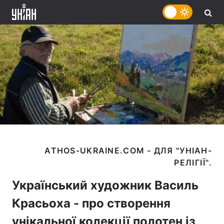
ATHOS-UKRAINE.COM - ДЛЯ "УНІАН-
Український художник Василь
Красьоха - про створення
унікальної колекції полотен із