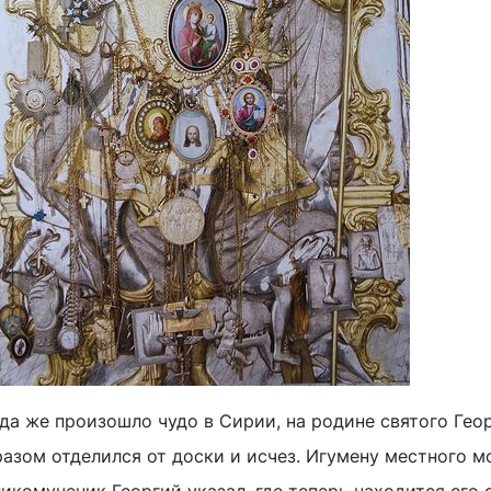
да же произошло чудо в Сирии, на родине святого Гео
разом отделился от доски и исчез. Игумену местного м