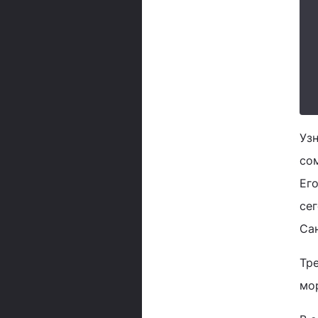
Уз
со
Его
се
Са
Тре
мо