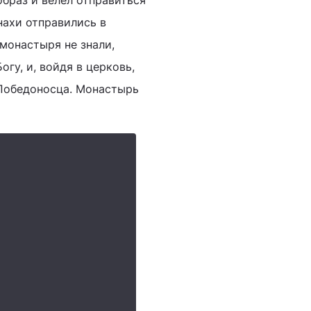
образ и велел отправиться
нахи отправились в
монастыря не знали,
гу, и, войдя в церковь,
 Победоносца. Монастырь