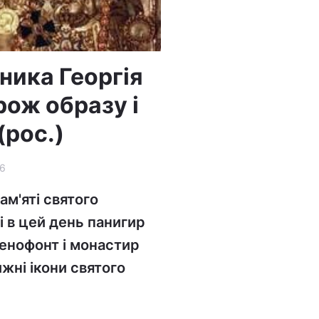
ника Георгія
ож образу і
(рос.)
6
ам'яті святого
 в цей день панигир
сенофонт і монастир
жні ікони святого