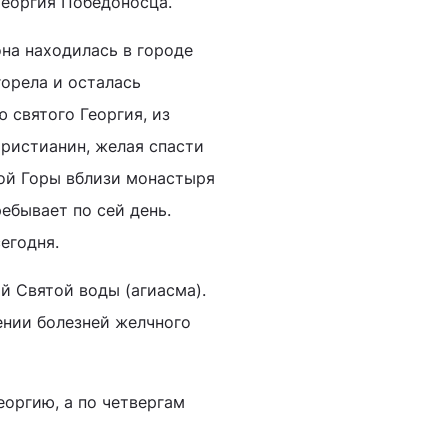
Георгия Победоносца.
на находилась в городе
горела и осталась
 святого Георгия, из
христианин, желая спасти
той Горы вблизи монастыря
ребывает по сей день.
егодня.
й Святой воды (агиасма).
чении болезней желчного
еоргию, а по четвергам