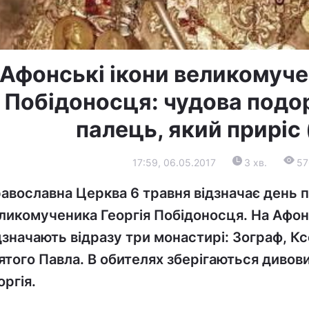
Афонські ікони великомуче
Побідоносця: чудова подор
палець, який приріс 
17:59, 06.05.2017
3 хв.
57
авославна Церква 6 травня відзначає день п
ликомученика Георгія Побідоносця. На Афоні
дзначають відразу три монастирі: Зограф, К
ятого Павла. В обителях зберігаються дивови
оргія.