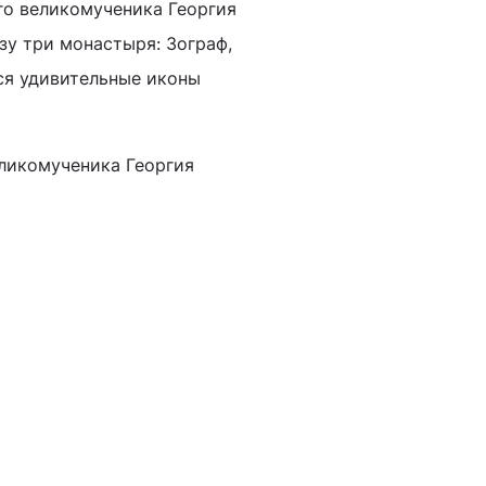
го великомученика Георгия
зу три монастыря: Зограф,
тся удивительные иконы
еликомученика Георгия