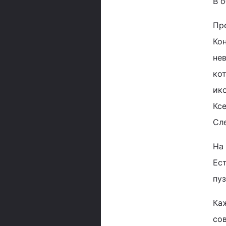
В 
Пр
Кон
не
кот
ик
Ксе
Сле
На
Ест
пу
Ка
со