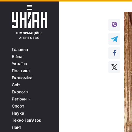
ІНФОРМАЦІЙНЕ
АГЕНТСТВО
Головна
Війна
Україна
Політика
Економіка
Світ
Екологія
Регіони
Спорт
Наука
Техно і зв'язок
Лайт