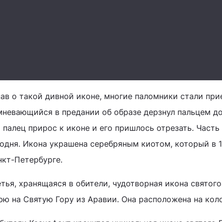
нав о такой дивной иконе, многие паломники стали при
мневающийся в предании об образе дерзнул пальцем до
 палец прирос к иконе и его пришлось отрезать. Часть
годня. Икона украшена серебряным киотом, который в 1
нкт-Петербурге.
тья, хранящаяся в обители, чудотворная икона святог
рю на Святую Гору из Аравии. Она расположена на кол