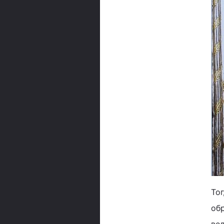
Тог
об