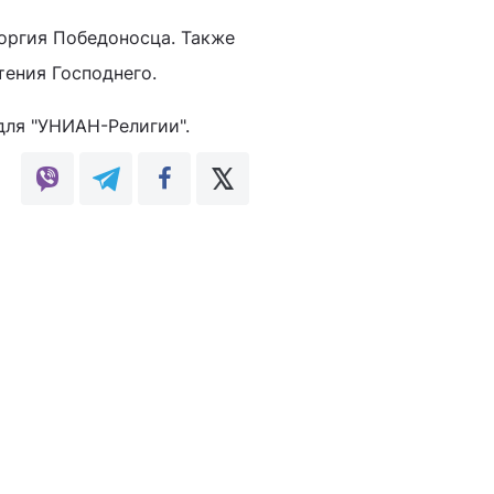
еоргия Победоносца. Также
ения Господнего.
для "УНИАН-Религии".