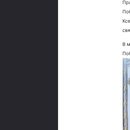
Пр
По
Кс
свя
В 
По