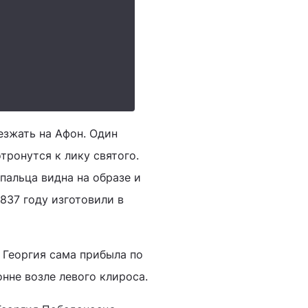
езжать на Афон. Один
тронутся к лику святого.
 пальца видна на образе и
837 году изготовили в
о Георгия сама прибыла по
онне возле левого клироса.