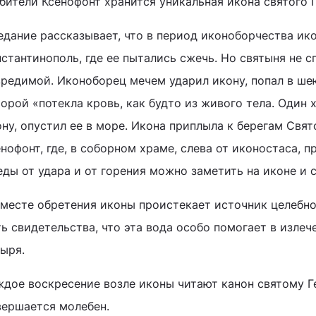
обители Ксенофонт хранится уникальная икона святого 
едание рассказывает, что в период иконоборчества ико
стантинополь, где ее пытались сжечь. Но святыня не с
вредимой. Иконоборец мечем ударил икону, попал в шею
орой «потекла кровь, как будто из живого тела. Один 
ону, опустил ее в море. Икона приплыла к берегам Свя
нофонт, где, в соборном храме, слева от иконостаса, п
ды от удара и от горения можно заметить на иконе и с
 месте обретения иконы проистекает источник целебно
ь свидетельства, что эта вода особо помогает в изле
зыря.
ждое воскресение возле иконы читают канон святому Г
вершается молебен.