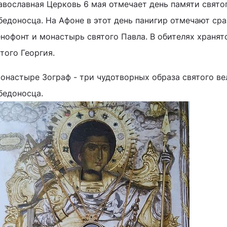
авославная Церковь 6 мая отмечает день памяти свято
бедоносца. На Афоне в этот день панигир отмечают сра
енофонт и монастырь святого Павла. В обителях храня
того Георгия.
монастыре Зограф - три чудотворных образа святого в
бедоносца.