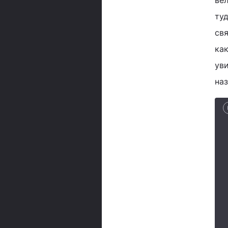
вел
ту
св
как
ув
наз