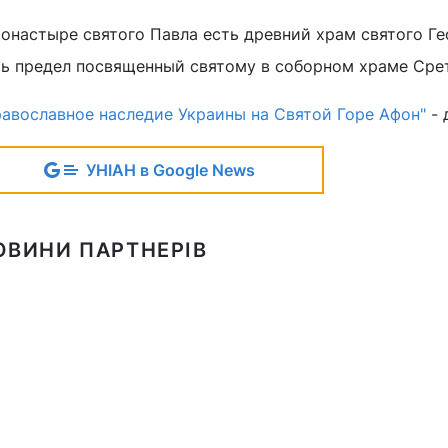
монастыре святого Павла есть древний храм святого Г
ть предел посвященный святому в соборном храме Срет
равославное наследие Украины на Святой Горе Афон"
- 
УНІАН в Google News
ОВИНИ ПАРТНЕРІВ