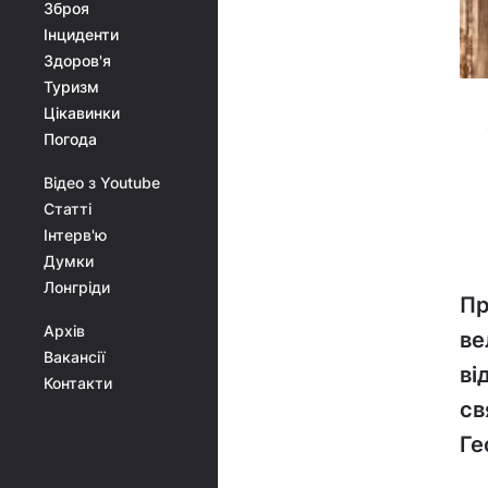
Зброя
Інциденти
Здоров'я
Туризм
Цікавинки
Погода
Відео з Youtube
Статті
Інтерв'ю
Думки
Лонгріди
Пр
Архів
ве
Вакансії
ві
Контакти
св
Ге