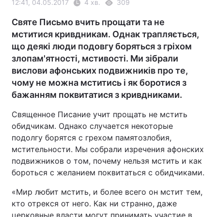
12:41, 04.05.2017
4 хв.
309
Святе Письмо вчить прощати та не
мститися кривдникам. Однак трапляється,
що деякі люди подовгу боряться з гріхом
злопам'ятності, мстивості. Ми зібрали
вислови афонських подвижників про те,
чому не можна мститись і як боротися з
бажанням поквитатися з кривдниками.
Священное Писание учит прощать не мстить
обидчикам. Однако случается некоторые
подолгу борятся с грехом памятозлобия,
мстительности. Мы собрали изречения афонских
подвижников о том, почему нельзя мстить и как
бороться с желанием поквитаться с обидчиками.
«Мир любит мстить, и более всего он мстит тем,
кто отрекся от него. Как ни странно, даже
церковные власти могут принимать участие в