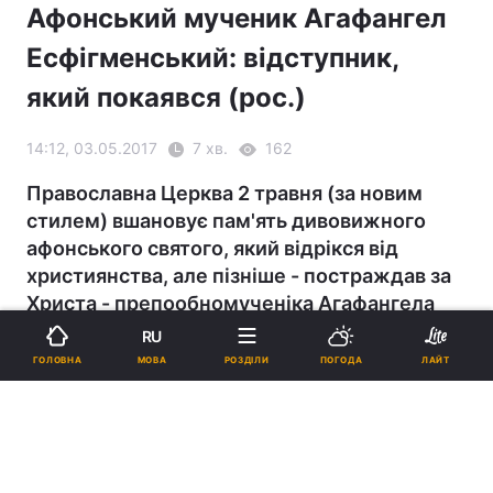
Афонський мученик Агафангел
Есфігменський: відступник,
який покаявся (рос.)
14:12, 03.05.2017
7 хв.
162
Православна Церква 2 травня (за новим
стилем) вшановує пам'ять дивовижного
афонського святого, який відрікся від
християнства, але пізніше - постраждав за
Христа - препообномученіка Агафангела
Есфігменського.
RU
МОВА
ГОЛОВНА
РОЗДІЛИ
ПОГОДА
ЛАЙТ
Православная Церковь 2 мая (по новому стилю)
чтит память удивительного афонского святого,
который отрекся от христианства, но позже –
пострадал за Христа – препообномученика
Агафангела Есфигменского.