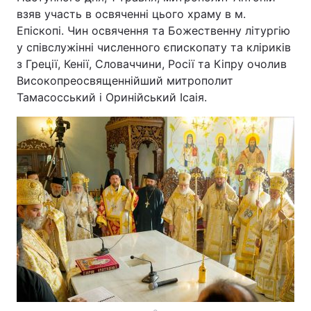
взяв участь в освяченні цього храму в м.
Епіскопі. Чин освячення та Божественну літургію
у співслужінні численного єпископату та кліриків
з Греції, Кенії, Словаччини, Росії та Кіпру очолив
Високопреосвященнійший митрополит
Тамасосський і Оринійський Ісаія.