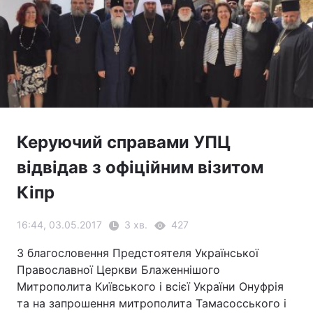
Керуючий справами УПЦ
відвідав з офіційним візитом
Кіпр
16:44, 03.05.2017
3 хв.
427
З благословення Предстоятеля Української
Православної Церкви Блаженнішого
Митрополита Київського і всієї України Онуфрія
та на запрошення митрополита Тамасосського і