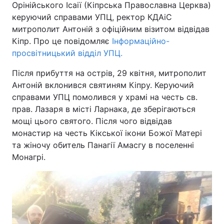
Орінійського Ісаії (Кіпрська Православна Церква)
керуючий справами УПЦ, ректор КДАіС
митрополит Антоній з офіційним візитом відвідав
Кіпр. Про це повідомляє
Інформаційно-
просвітницький відділ УПЦ.
Після прибуття на острів, 29 квітня, митрополит
Антоній вклонився святиням Кіпру. Керуючий
справами УПЦ помолився у храмі на честь св.
прав. Лазаря в місті Ларнака, де зберігаються
мощі цього святого. Після чого відвідав
монастир на честь Кікської ікони Божої Матері
та жіночу обитель Панагії Амасгу в поселенні
Монагрі.