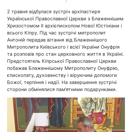
3
2 травня відбулася зустріч архіпастиря
Української Православної Церкви з Блаженнішим
Хризостомом ІІ архієпископом Нової Юстініани і
всього Кіпру. Під час зустрічі митрополит
Антоній передав вітання від Блаженнішого
Митрополита Київського і всієї України Онуфрія
та розповів про стан церковного життя в Україні.
Предстоятель Кіпрської Православної Церкви
побажав Блаженнішому Митрополиту Онуфрію,
єпископату, духовенству і віруючим допомоги
Божої, терпіння і надії. На завершення зустрічі
сторони обмінялися пам’ятними подарунками.