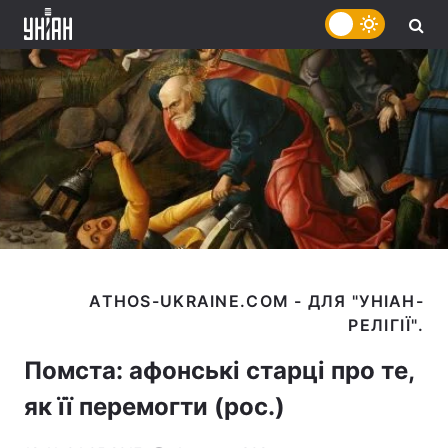
ATHOS-UKRAINE.COM - ДЛЯ "УНІАН-
Помста: афонські старці про те,
як її перемогти (рос.)