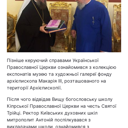
Пізніше керуючий справами Української
Православної Церкви ознайомився з колекцією
експонатів музею та художньої галереї фонду
архієпископа Макарія ІІІ, розташованого на
території Архієпископії.
Після чого відвідав Вищу богословську школу
Кіпрської Православної Церкви на честь Святої
Трійці. Ректор Київських духовних шкіл
митрополит Антоній поспілкувався з
викладачами школи, ознайомився з