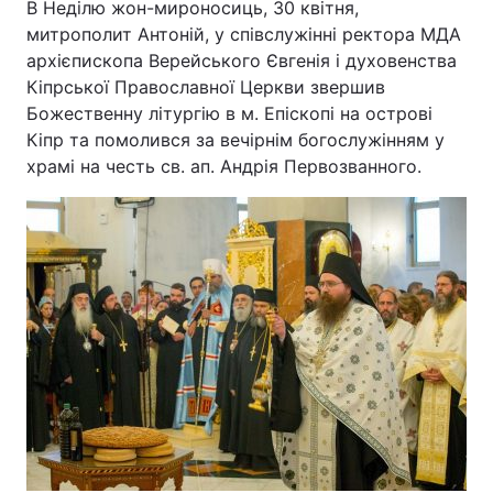
В Неділю жон-мироносиць, 30 квітня,
митрополит Антоній, у співслужінні ректора МДА
архієпископа Верейського Євгенія і духовенства
Кіпрської Православної Церкви звершив
Божественну літургію в м. Епіскопі на острові
Кіпр та помолився за вечірнім богослужінням у
храмі на честь св. ап. Андрія Первозванного.