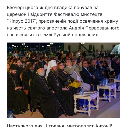
Ввечері цього ж дня владика побував на
церемонії відкриття Фестивалю мистецтв
“Кіпрус 2017”, присвяченій події освячення храму
на честь святого апостола Андрія Первозванного
і всіх святих в землі Руській просіявших.
Наступного дня, 1 травня, митрополит Антоній