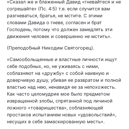
«Сказал же и блаженный Давид «гневайтеся и не
согрешайте» (Пс. 4:5) т.е. если случится вам
разгневаться, братья, не мстите. С этими
словами Давида о гневе, согласен и брат
Господень, потому что должен замедлять эти
движения человек и совершенно не мстить».
(Преподобный Никодим Святогорец).
«Самообольщенные и властные личности ищут
себе подобных, но, не уживаясь с ними,
соблазняют на «дружбу» с собой наивную и
доверчивую душу, убивая ее развратом и полной
властью над нею, ненавидя ее за непохожесть.
Как часто целомудрие мое было предметом
извращенной злобы, спрятанной под личиной
ложного «товарищества», соблазняющей
простаков испытанием новых «удовольствий»,
несущих в себе замаскированную месть».