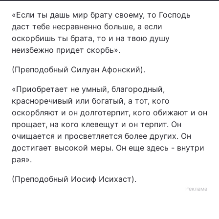
«Если ты дашь мир брату своему, то Господь
Лонгріди
даст тебе несравненно больше, а если
оскорбишь ты брата, то и на твою душу
Відео з Youtube
Статті
неизбежно придет скорбь».
Інтерв'ю
Думки
(Преподобный Силуан Афонский).
«Приобретает не умный, благородный,
Архів
Вакансії
красноречивый или богатый, а тот, кого
Контакти
оскорбляют и он долготерпит, кого обижают и он
прощает, на кого клевещут и он терпит. Он
Послуги
очищается и просветляется более других. Он
достигает высокой меры. Он еще здесь - внутри
рая».
(Преподобный Иосиф Исихаст).
Реклама