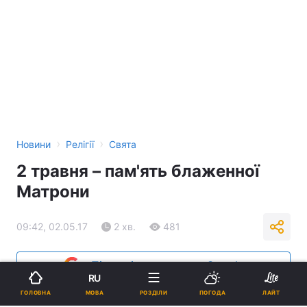
›
›
Новини
Релігії
Свята
2 травня – пам'ять блаженної
Матрони
09:42, 02.05.17
2 хв.
481
Підпишіться на нас в Google
RU
МОВА
ГОЛОВНА
РОЗДІЛИ
ПОГОДА
ЛАЙТ