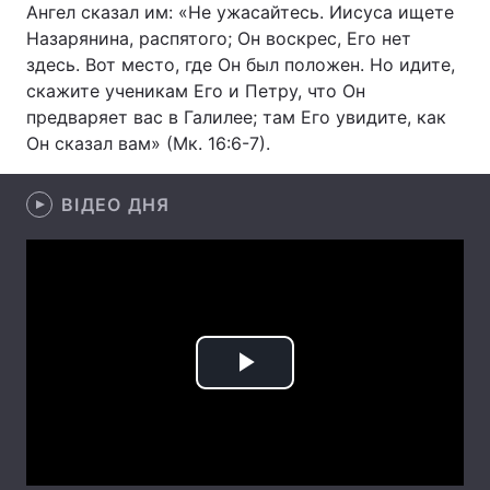
Ангел сказал им: «Не ужасайтесь. Иисуса ищете
Назарянина, распятого; Он воскрес, Его нет
Лонгріди
здесь. Вот место, где Он был положен. Но идите,
скажите ученикам Его и Петру, что Он
Відео з Youtube
Статті
предваряет вас в Галилее; там Его увидите, как
Он сказал вам» (Мк. 16:6-7).
Інтерв'ю
Думки
Архів
Вакансії
ВІДЕО ДНЯ
Контакти
Послуги
Play
Video