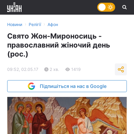
›
›
Новини
Релігії
Афон
Свято Жон-Мироносиць -
православний жіночий день
(рос.)
09:52, 02.05.17
2 хв.
1419
Підпишіться на нас в Google