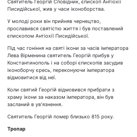
Святитель Георгій Сповідник, єпископ Антіохії
Писидійської, жив у часи іконоборства.
У молоді роки він прийняв чернецтво,
прославився святістю життя і був поставлений
єпископом Антіохії Писидійської.
Під час гоніння на святі ікони за часів імператора
Лева Вірменина святитель Георгій прибув у
Константинополь і на соборі єпископів засудив
іконоборчу єресь, переконуючи імператора
відмовитися від неї.
Коли святий Георгій відмовився прибрати з
храму ікони за наказом імператора, він був
засланий в ув'язнення.
Святитель Георгій помер близько 815 року.
Тропар