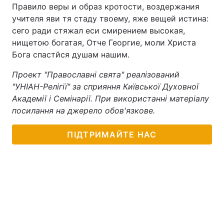
Правило веры и образ кротости, воздержания
учителя яви тя стаду твоему, яже вещей истина:
сего ради стяжал еси смирением высокая,
нищетою богатая, Отче Георгие, моли Христа
Бога спастйся душам нашим.
Проект "Православні свята" реалізований
"УНІАН-Релігії" за сприяння Київської Духовної
Академії і Семінарії. При використанні матеріалу
посилання на джерело обов'язкове.
ПІДТРИМАЙТЕ НАС