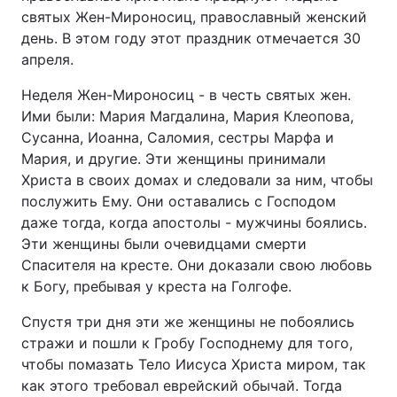
святых Жен-Мироносиц, православный женский
день. В этом году этот праздник отмечается 30
апреля.
Головна
Війна
Неделя Жен-Мироносиц - в честь святых жен.
Ими были: Мария Магдалина, Мария Клеопова,
Україна
Політика
Сусанна, Иоанна, Саломия, сестры Марфа и
Економіка
Світ
Мария, и другие. Эти женщины принимали
Христа в своих домах и следовали за ним, чтобы
Спорт
Наука
послужить Ему. Они оставались с Господом
даже тогда, когда апостолы - мужчины боялись.
Техно і зв'язок
Лайт
Эти женщины были очевидцами смерти
Спасителя на кресте. Они доказали свою любовь
Зброя
Інциденти
к Богу, пребывая у креста на Голгофе.
Здоров'я
Туризм
Спустя три дня эти же женщины не побоялись
стражи и пошли к Гробу Господнему для того,
Цікавинки
Погода
чтобы помазать Тело Иисуса Христа миром, так
как этого требовал еврейский обычай. Тогда
Екологія
Регіони