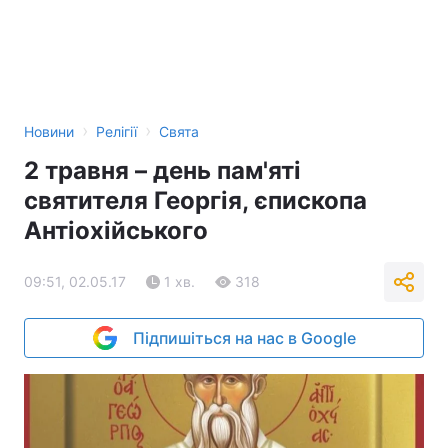
›
›
Новини
Релігії
Свята
2 травня – день пам'яті
святителя Георгія, єпископа
Антіохійського
09:51, 02.05.17
1 хв.
318
Підпишіться на нас в Google