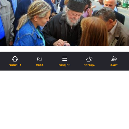
RU
ПЕРЕКЛАД З ГРЕЦЬКОЇ ATHOS-
МОВА
ГОЛОВНА
РОЗДІЛИ
ПОГОДА
ЛАЙТ
Коли виправданий непослух
духовному наставнику -
афонський старець Гавриїл
(рос.)
21:14, 19.04.2017
3 хв.
1699