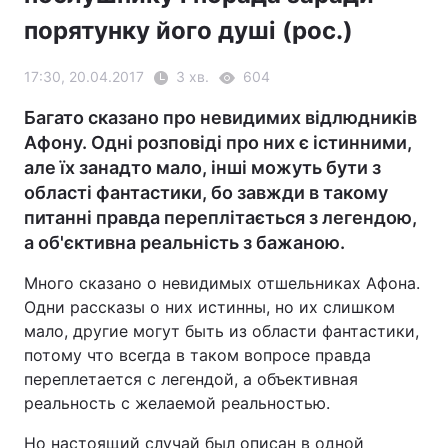
порятунку його душі (рос.)
17:30, 20.04.2017
3 хв.
604
Багато сказано про невидимих відлюдників
Афону. Одні розповіді про них є істинними,
але їх занадто мало, інші можуть бути з
області фантастики, бо завжди в такому
питанні правда переплітається з легендою,
а об'єктивна реальність з бажаною.
Много сказано о невидимых отшельниках Афона.
Одни рассказы о них истинны, но их слишком
мало, другие могут быть из области фантастики,
потому что всегда в таком вопросе правда
переплетается с легендой, а объективная
реальность с желаемой реальностью.
Но настоящий случай был описан в одной