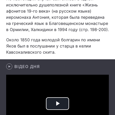
исключительно душеполезной книге «Жизнь
афонитов 19-го века» (на русском языке)
иеромонаха Антония, которая была переведена
Головна
Війна
на греческий язык в Благовещенском монастыре
в Ормилии, Халкидики в 1994 году (стр. 198-200).
Україна
Політика
Около 1850 года молодой болгарин по имени
Економіка
Світ
Яков был в послушании у старца в келии
Кавсокаливского скита.
Спорт
Наука
ВІДЕО ДНЯ
Техно і зв'язок
Лайт
Зброя
Інциденти
Здоров'я
Туризм
Цікавинки
Погода
Play
Екологія
Регіони