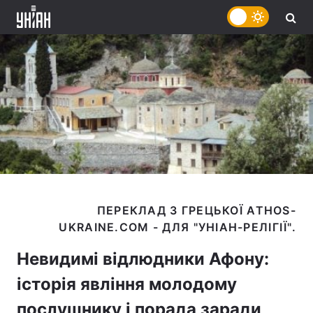
ПЕРЕКЛАД З ГРЕЦЬКОЇ ATHOS-
Невидимі відлюдники Афону:
історія явління молодому
послушнику і порада заради