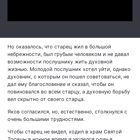
Video
Лонгріди
Відео з Youtube
Статті
Інтерв'ю
Думки
Но оказалось, что старец жил в большой
небрежности, был грубым человеком и не давал
Архів
Вакансії
возможности послушнику жить духовной
жизнью. Молодой послушник хотел уйти, однако
Контакти
духовник, с которым он пошел советоваться, не
дал ему благословение и сказал, чтобы он
Послуги
повиновался во всем старцу, а духовную борьбу
вел скрытно от своего старца.
Яков согласился, но, естественно, столкнулся с
очень большими трудностями.
Чтобы старец не видел, ходил в храм Святой
Троицы в ночное время и молился один в