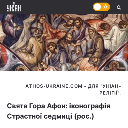
ATHOS-UKRAINE.COM - ДЛЯ "УНІАН-
Свята Гора Афон: іконографія
Страстної седмиці (рос.)