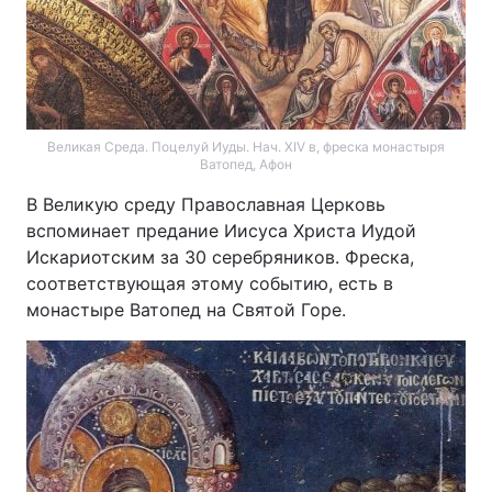
Великая Cреда. Поцелуй Иуды. Нач. XIV в, фреска монастыря
Ватопед, Афон
В Великую среду Православная Церковь
вспоминает предание Иисуса Христа Иудой
Искариотским за 30 серебряников. Фреска,
соответствующая этому событию, есть в
монастыре Ватопед на Святой Горе.