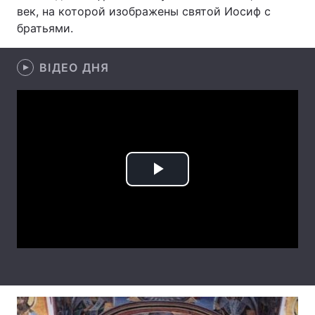
век, на которой изображены святой Иосиф с
Лонгріди
братьями.
Відео з Youtube
Статті
ВІДЕО ДНЯ
Інтерв'ю
Думки
Архів
Вакансії
Контакти
Play
Послуги
Video