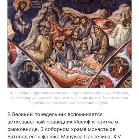
Головна
Війна
Україна
Політика
Економіка
Світ
Спорт
Наука
Техно і зв'язок
Лайт
Мы собрали фрагменты настенных росписей афонских обителей,
Зброя
Інциденти
иллюстрирующие события, которые вспоминает Православная
Церковь на протяжении Страстной недели.
Здоров'я
Туризм
В Великий понедельник вспоминается
ветхозаветный праведник Иосиф и притча о
Цікавинки
Погода
смоковнице. В соборном храме монастыря
Екологія
Регіони
Ватопед есть фреска Мануила Панселина, XIV