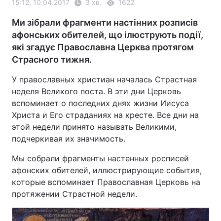
15:12, 10.04.2017
3 хв.
1622
Ми зібрали фрагменти настінних розписів
афонських обителей, що ілюструють події,
які згадує Православна Церква протягом
Страсного тижня.
У православных христиан началась Страстная
неделя Великого поста. В эти дни Церковь
вспоминает о последних днях жизни Иисуса
Христа и Его страданиях на кресте. Все дни на
этой недели принято называть Великими,
подчеркивая их значимость.
Мы собрали фрагменты настенных росписей
афонских обителей, иллюстрирующие события,
которые вспоминает Православная Церковь на
протяжении Страстной недели.