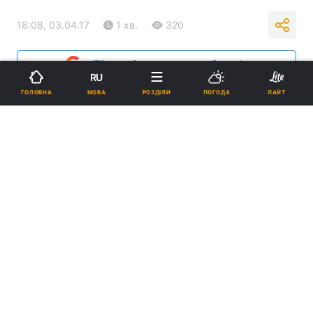
18:08, 03.04.17
1 хв.
320
Підпишіться на нас в Google
RU
МОВА
ГОЛОВНА
РОЗДІЛИ
ПОГОДА
ЛАЙТ
Фото: Islam-today
Реклама