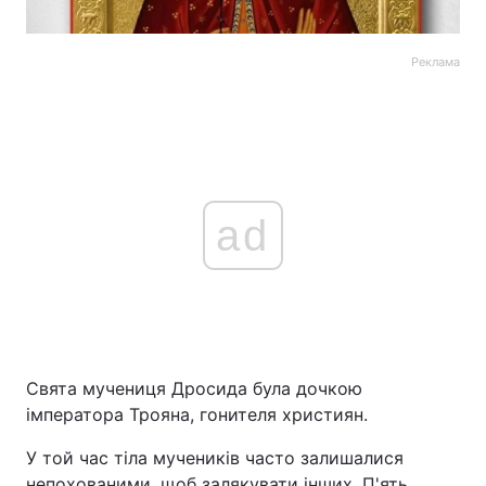
Реклама
ad
Свята мучениця Дросида була дочкою
імператора Трояна, гонителя християн.
У той час тіла мучеників часто залишалися
непохованими, щоб залякувати інших. П'ять