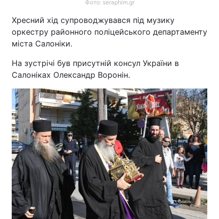
Фото: seraphim.gr
Хресний хід супроводжувався під музику
оркестру районного поліцейського департаменту
міста Салоніки.
На зустрічі був присутній консул України в
Салоніках Олександр Воронін.