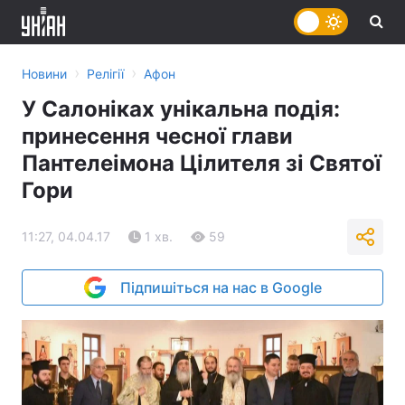
›
›
Новини
Релігії
Афон
У Салоніках унікальна подія:
принесення чесної глави
Пантелеімона Цілителя зі Святої
Гори
11:27, 04.04.17
1 хв.
59
Підпишіться на нас в Google