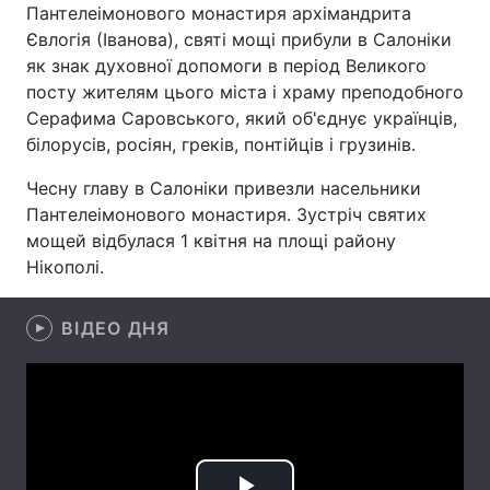
Пантелеімонового монастиря архімандрита
Лонгріди
Євлогія (Іванова), святі мощі прибули в Салоніки
як знак духовної допомоги в період Великого
посту жителям цього міста і храму преподобного
Відео з Youtube
Статті
Серафима Саровського, який об'єднує українців,
білорусів, росіян, греків, понтійців і грузинів.
Інтерв'ю
Думки
Чесну главу в Салоніки привезли насельники
Архів
Вакансії
Пантелеімонового монастиря. Зустріч святих
мощей відбулася 1 квітня на площі району
Контакти
Нікополі.
Послуги
ВІДЕО ДНЯ