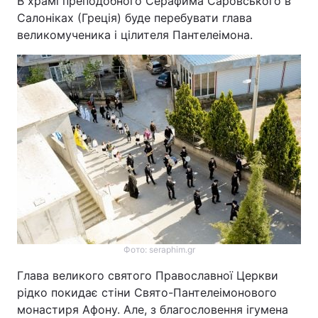
В храмі преподобного Серафима Саровського в
Салоніках (Греція) буде перебувати глава
великомученика і цілителя Пантелеімона.
Головна
Війна
Україна
Політика
Економіка
Світ
Спорт
Наука
Техно і зв'язок
Лайт
Зброя
Інциденти
Здоров'я
Туризм
Фото: seraphim.gr
Глава великого святого Православної Церкви
Цікавинки
Погода
рідко покидає стіни Свято-Пантелеімонового
монастиря Афону. Але, з благословення ігумена
Екологія
Регіони