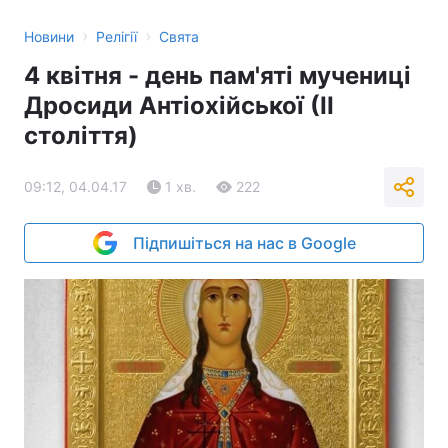
›
›
Новини
Релігії
Свята
4 квітня - день пам'яті мучениці
Дросиди Антіохійської (ІІ
століття)
09:12, 04.04.17
1 хв.
222
Підпишіться на нас в Google