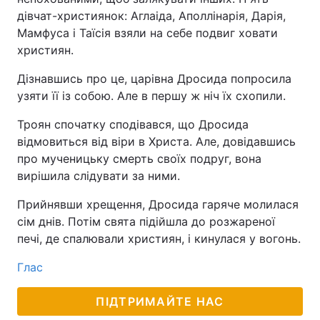
дівчат-християнок: Аглаіда, Аполлінарія, Дарія,
Мамфуса і Таїсія взяли на себе подвиг ховати
християн.
Дізнавшись про це, царівна Дросида попросила
узяти її із собою. Але в першу ж ніч їх схопили.
Троян спочатку сподівався, що Дросида
відмовиться від віри в Христа. Але, довідавшись
про мученицьку смерть своїх подруг, вона
вирішила слідувати за ними.
Прийнявши хрещення, Дросида гаряче молилася
сім днів. Потім свята підійшла до розжареної
печі, де спалювали християн, і кинулася у вогонь.
Глас
ПІДТРИМАЙТЕ НАС