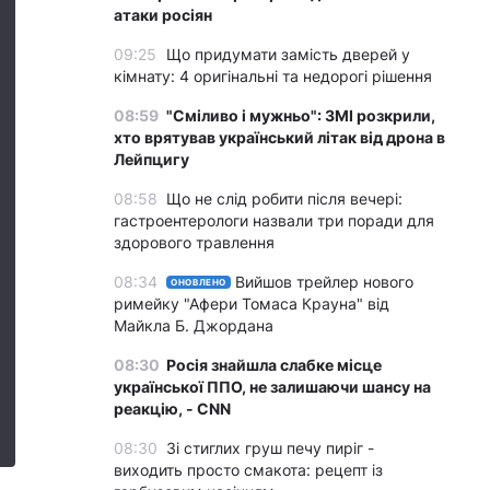
атаки росіян
09:25
Що придумати замість дверей у
кімнату: 4 оригінальні та недорогі рішення
08:59
"Сміливо і мужньо": ЗМІ розкрили,
хто врятував український літак від дрона в
Лейпцигу
08:58
Що не слід робити після вечері:
гастроентерологи назвали три поради для
здорового травлення
08:34
Вийшов трейлер нового
ОНОВЛЕНО
римейку "Афери Томаса Крауна" від
Майкла Б. Джордана
08:30
Росія знайшла слабке місце
української ППО, не залишаючи шансу на
реакцію, - CNN
08:30
Зі стиглих груш печу пиріг -
виходить просто смакота: рецепт із