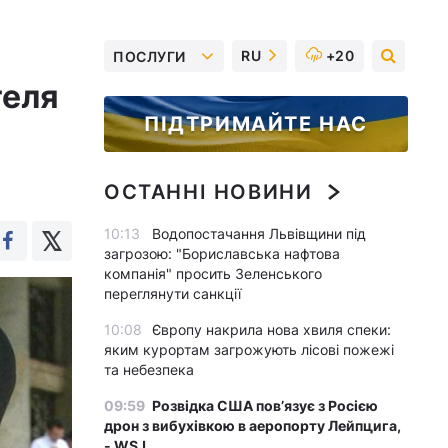
RU
+20
ПОСЛУГИ
теля
ПІДТРИМАЙТЕ НАС
ОСТАННІ НОВИНИ
10:13
Водопостачання Львівщини під
загрозою: "Бориславська нафтова
компанія" просить Зеленського
переглянути санкції
10:08
Європу накрила нова хвиля спеки:
яким курортам загрожують лісові пожежі
та небезпека
09:59
Розвідка США пов’язує з Росією
дрон з вибухівкою в аеропорту Лейпцига,
- WSJ