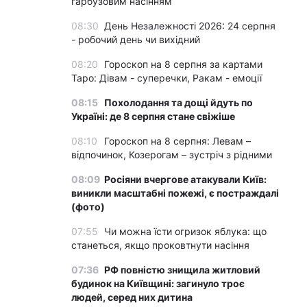
гарбузовим насінням
08:30
День Незалежності 2026: 24 серпня
- робочий день чи вихідний
08:20
Гороскоп на 8 серпня за картами
Таро: Дівам - суперечки, Ракам - емоції
08:15
Похолодання та дощі йдуть по
Україні: де 8 серпня стане свіжіше
08:10
Гороскоп на 8 серпня: Левам –
відпочинок, Козерогам – зустріч з рідними
08:09
Росіяни вчергове атакували Київ:
виникли масштабні пожежі, є постраждалі
(фото)
07:55
Чи можна їсти огризок яблука: що
станеться, якщо проковтнути насіння
07:36
РФ повністю знищила житловий
будинок на Київщині: загинуло троє
людей, серед них дитина