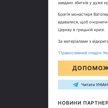
завдано збитків у дуже кр
Братія монастиря Ватопед
вдавалися, щоб очорнити
Церкву в грецькій кризі.
За матеріалами з відкрит
"Православний спадок Укр
ДОПОМОЖ
Читати УНІАН
НОВИНИ ПАРТНЕР