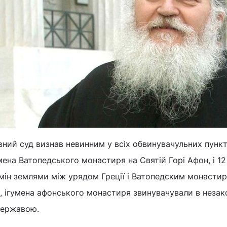
овний суд визнав невинним у всіх обвинувачульних пунк
ена Ватопедського монастиря на Святій Горі Афон, і 12
бмін землями між урядом Греції і Ватопедским монастир
, ігумена афонського монастиря звинувачували в незак
державою.