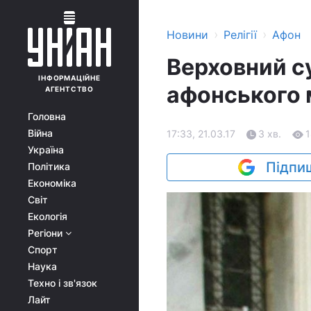
›
›
Новини
Релігії
Афон
Верховний с
ІНФОРМАЦІЙНЕ
афонського 
АГЕНТСТВО
Головна
Війна
17:33, 21.03.17
3 хв.
Україна
Підпиш
Політика
Економіка
Світ
Екологія
Регіони
Спорт
Наука
Техно і зв'язок
Лайт