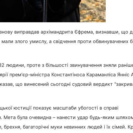
д знову виправдав архімандрита Єфрема, визнавши, що ді
мали злого умислу, а свідчення проти обвинувачених 
2 людини, проте з більшості звинувачення зняли раніше.
ярії прем'єр-міністра Константіноса Караманліса Янніс 
казав, що винесений сьогодні судовий вердикт "закрив
цької юстиції показує масштаби убогості в справі
. Мета була очевидна – нанести удар будь-яким шляхо
 брехня, багаторічні муки невинних людей і їх сімей. Кр