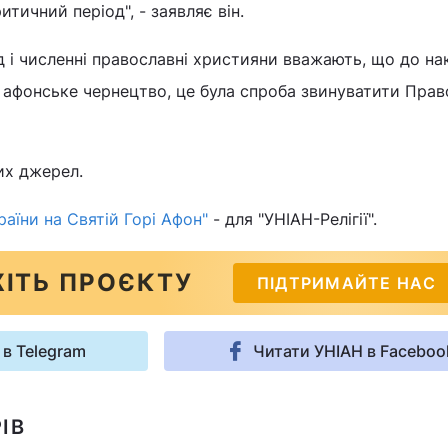
итичний період", - заявляє він.
 і численні православні християни вважають, що до на
 афонське чернецтво, це була спроба звинуватити Прав
их джерел.
аїни на Святій Горі Афон"
- для "УНІАН-Релігії".
ІТЬ ПРОЄКТУ
ПІДТРИМАЙТЕ НАС
 в Telegram
Читати УНІАН в Faceboo
ІВ