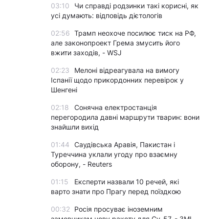
03:10
Чи справді родзинки такі корисні, як
усі думають: відповідь дієтологів
02:56
Трамп неохоче посилює тиск на РФ,
але законопроект Грема змусить його
вжити заходів, - WSJ
02:23
Мелоні відреагувала на вимогу
Іспанії щодо прикордонних перевірок у
Шенгені
02:18
Сонячна електростанція
перегородила давні маршрути тварин: вони
знайшли вихід
01:44
Саудівська Аравія, Пакистан і
Туреччина уклали угоду про взаємну
оборону, - Reuters
01:15
Експерти назвали 10 речей, які
варто знати про Прагу перед поїздкою
00:32
Росія просуває іноземним
замовникам нову ракету для Су-57, - ЗМІ