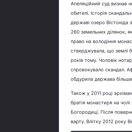
Апеляційний суд визнав н
обителі. Історія скандаль
державі озеро Вістоніда 
260 земельних ділянок, я
право на володіння мона
стверджувала, що землі б
років тому. Чоловік нотар
спровокувало скандал. А
обдурила держава більше 
Також у 2011 році архіма
братія монастиря на чол
Богородиці. Після поверн
варту. Влітку 2012 року В