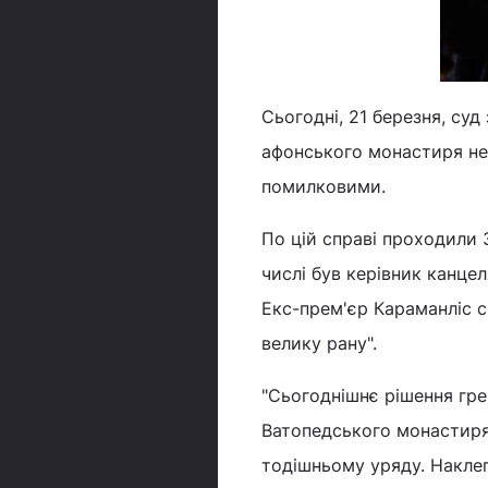
Сьогодні, 21 березня, су
афонського монастиря не 
помилковими.
По цій справі проходили 3
числі був керівник канцел
Екс-прем'єр Караманліс с
велику рану".
"Сьогоднішнє рішення гре
Ватопедського монастиря
тодішньому уряду. Наклеп,