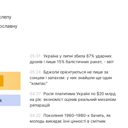
клепу
ославну
05:31
Україна у липні збила 87% ударних
дронів і лише 15% балістичних ракет, - звіт
05:24
Бджоли орієнтуються не лише за
сонцем і запахом: у них знайшли ще один
"компас"
04:37
Росія платитиме Україні по $20 млрд
на рік: економіст оцінив реальний механізм
k
репарацій
04:22
Покоління 1960–1980-х бачить, як
молодь викидає їхні цінності в смітник