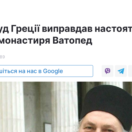
уд Греції виправдав настоя
монастиря Ватопед
189
іться на нас в Google