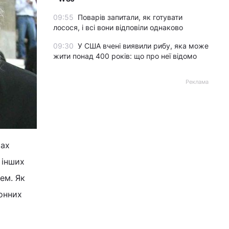
09:55
Поварів запитали, як готувати
лосося, і всі вони відповіли однаково
09:30
У США вчені виявили рибу, яка може
жити понад 400 років: що про неї відомо
Реклама
тах
 інших
ем. Як
онних