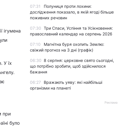
07:31
Полуниця проти лохини:
дослідження показало, в якій ягоді більше
поживних речовин
07:30
Три Спаси, Успіння та Усікновення:
ї ігумена
православний календар на серпень 2026
були
07:10
Магнітна буря охопить Землю:
свіжий прогноз на 3 дні (графік)
06:30
8 серпня: церковне свято сьогодні,
 У їх
що потрібно зробити, щоб здійснилося
бажання
Ангелу.
ає
06:27
Вражають уяву: які найбільші
організми на планеті
Реклама
м при
аїні було