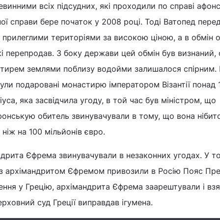
евинними всіх підсудних, які проходили по справі афонс
ної справи бере початок у 2008 році. Тоді Ватопед пере
з прилеглими територіями за високою ціною, а в обмін 
кі перепродав. З боку держави цей обмін був визнаний,
стирем землями поблизу водойми залишалося спірним. 
ули подаровані монастирю імператором Візантії понад 
іуса, яка засвідчила угоду, в той час був міністром, що
фонськую обитель звинувачували в тому, що вона нібит
ніж на 100 мільйонів євро.
ндрита Єфрема звинувачували в незаконних угодах. У т
і з архімандритом Єфремом привозили в Росію Пояс Пре
ення у Грецію, архімандрита Єфрема заарештували і взя
ерховний суд Греції виправдав ігумена.