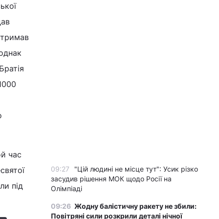
ької
дав
отримав
 однак
Братія
1000
о
ой час
09:27
"Цій людині не місце тут": Усик різко
святої
засудив рішення МОК щодо Росії на
ли під
Олімпіаді
09:26
Жодну балістичну ракету не збили:
Повітряні сили розкрили деталі нічної