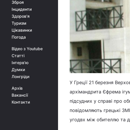
Зброя
Інциденти
Здоров'я
Туризм
Цікавинки
Погода
Відео з Youtube
Статті
Інтерв'ю
Думки
Лонгріди
У Греції 21 березня Верх
Архів
архімандрита Єфрема ігум
Вакансії
підсудних у справі про о
Контакти
повідомляють грецькі ЗМІ
угодвх між обителлю та 