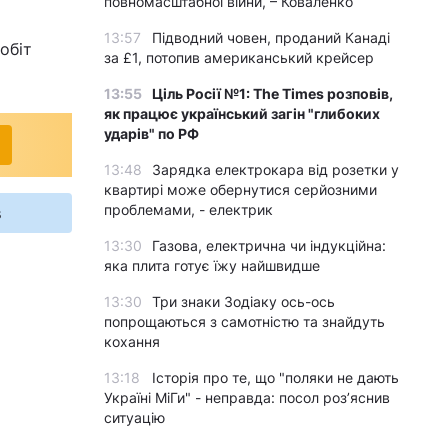
повномасштабної війни, – Коваленко
13:57
Підводний човен, проданий Канаді
обіт
за £1, потопив американський крейсер
13:55
Ціль Росії №1: The Times розповів,
як працює український загін "глибоких
ударів" по РФ
13:48
Зарядка електрокара від розетки у
квартирі може обернутися серйозними
проблемами, - електрик
s
13:30
Газова, електрична чи індукційна:
яка плита готує їжу найшвидше
13:30
Три знаки Зодіаку ось-ось
попрощаються з самотністю та знайдуть
кохання
13:18
Історія про те, що "поляки не дають
Україні МіГи" - неправда: посол роз’яснив
ситуацію