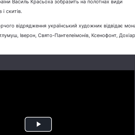
аїни Василь Красьоха зобразить на полотнах види
і скитів.
орчого відрядження український художник відвідає мон
тлумуш, Іверон, Свято-Пантелеімонів, Ксенофонт, Дохіар
Play