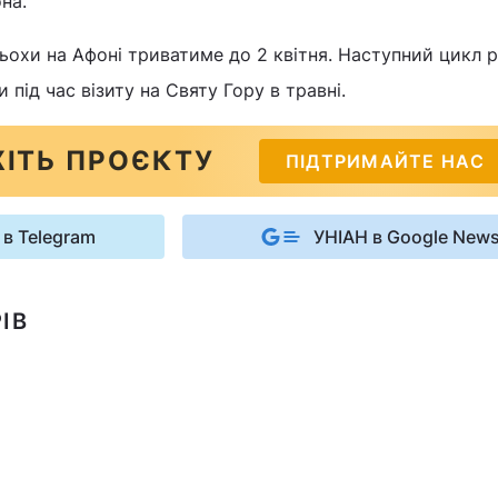
на.
охи на Афоні триватиме до 2 квітня. Наступний цикл р
під час візиту на Святу Гору в травні.
ІТЬ ПРОЄКТУ
ПІДТРИМАЙТЕ НАС
 в Telegram
УНІАН в Google New
ІВ