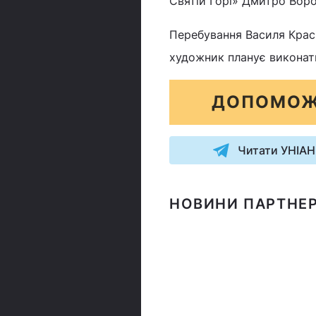
Святій Горі» Дмитро Воро
Перебування Василя Крась
художник планує виконати 
ДОПОМОЖ
Читати УНІАН
НОВИНИ ПАРТНЕР