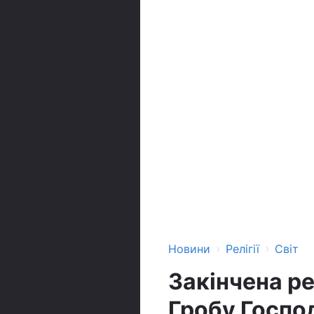
›
›
Новини
Релігії
Світ
Закінчена ре
Гробу Госпо