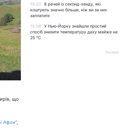
15:23
8 речей із секонд-хенду, які
коштують значно більше, ніж ви за них
заплатите
15:06
У Нью-Йорку знайшли простий
спосіб знизити температуру даху майже на
25 °C
Реклама
ирів, що
і Афон"
,