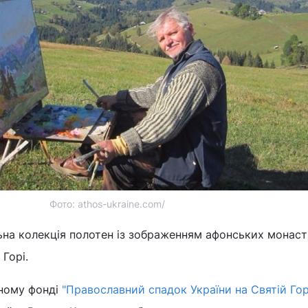
Фото: athos-ukraine.com/
альна колекція полотен із зображенням афонських монаст
 Горі.
йному фонді
"Православний спадок України на Святій Гор