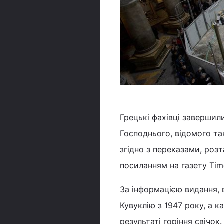
Грецькі фахівці завершил
Господнього, відомого та
згідно з переказами, роз
посиланням на газету Times
За інформацією видання, 
Кувуклію з 1947 року, а к
результаті горіння свічок