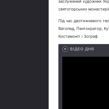
заслужений художник Укр
святогорських монастирів 
Під час двотижневого тв
Ватопед, Пантократор, Ку
Костамоніт і Зограф.
ВІДЕО ДНЯ