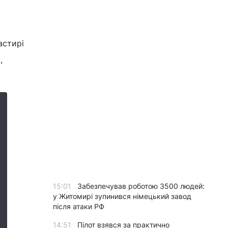
астирі
,
15:01
Забезпечував роботою 3500 людей:
у Житомирі зупинився німецький завод
після атаки РФ
14:51
Пілот взявся за практично