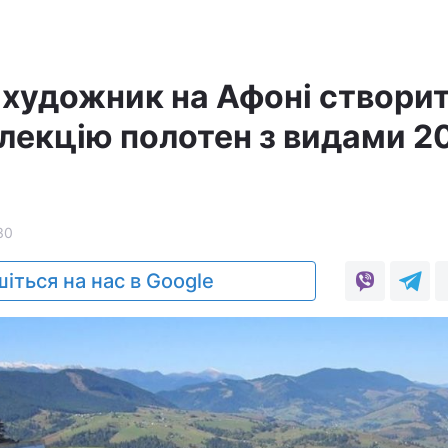
 художник на Афоні створи
олекцію полотен з видами 2
30
іться на нас в Google