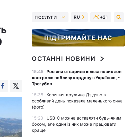
RU
+21
ПОСЛУГИ
ть
ПІДТРИМАЙТЕ НАС
0
ОСТАННІ НОВИНИ
15:45
Росіяни створили кілька нових зон
контролю поблизу кордону з Україною, -
Трегубов
15:38
Колишня дружина Дзідзьо в
особливий день показала маленького сина
(фото)
15:28
USB-C можна вставляти будь-яким
боком, але один із них може працювати
краще