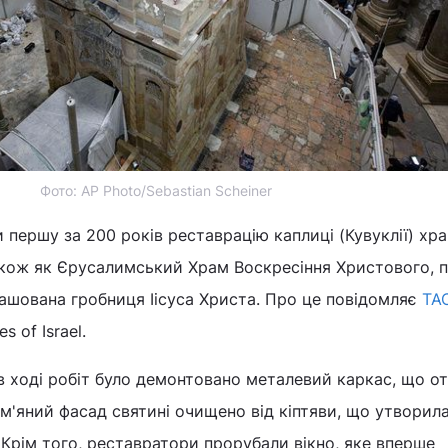
Фото: AP Photo/Sebastian Scheiner
и першу за 200 років реставрацію каплиці (Кувуклії) хр
кож як Єрусалимський Храм Воскресіння Христового, п
ташована гробниця Іісуса Христа. Про це повідомляє
ТА
 of Israel.
в ході робіт було демонтовано металевий каркас, що о
ам'яний фасад святині очищено від кіптяви, що утворил
. Крім того, реставратори прорубали вікно, яке вперше