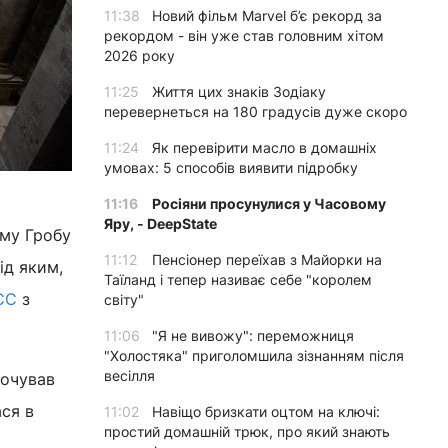
11:38
Новий фільм Marvel б’є рекорд за
рекордом - він уже став головним хітом
2026 року
11:25
Життя цих знаків Зодіаку
перевернеться на 180 градусів дуже скоро
11:24
Як перевірити масло в домашніх
умовах: 5 способів виявити підробку
11:16
Росіяни просунулися у Часовому
Яру, - DeepState
аму Гробу
11:12
Пенсіонер переїхав з Майорки на
ід яким,
Таїланд і тепер називає себе "королем
СС
з
світу"
11:06
"Я не вивожу": переможниця
"Холостяка" приголомшила зізнанням після
весілля
точував
ася в
11:02
Навіщо бризкати оцтом на ключі:
простий домашній трюк, про який знають