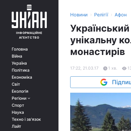
›
›
Новини
Релігії
Афон
Український
ІНФОРМАЦІЙНЕ
унікальну к
АГЕНТСТВО
монастирів
Головна
Війна
Україна
17:22, 21.03.17
1 хв.
1
Політика
Економіка
Підпиш
Світ
Екологія
Регіони
Спорт
Наука
Техно і зв'язок
Лайт