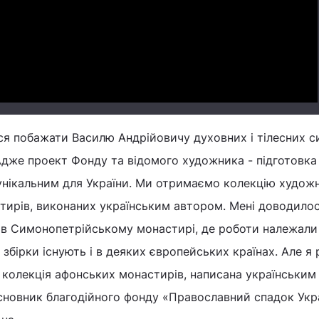
Video
ся побажати Василю Андрійовичу духовних і тілесних с
 Адже проект Фонду та відомого художника - підготовка
унікальним для України. Ми отримаємо колекцію художн
тирів, виконаних українським автором. Мені доводило
ю в Симонопетрійському монастирі, де роботи належали
 збірки існують і в деяких європейських країнах. Але я 
на колекція афонських монастирів, написана українським
сновник благодійного фонду «Православний спадок Укр