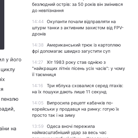
безлюдний острів: за 50 років він змінився
до невпізнання
14:44
Окупанти почали відправляти на
штурм танки з активним захистом від FPV-
дронів
14:38
Американський трюк із картоплею
фрі допомагає швидко загустити суп
ил у його
14:27
Хіт 1983 року став однією з
"найкращих літніх пісень усіх часів": у чому
 циклу
її таємниця
іх
14:16
Три яблука сховалися серед птахів:
ся
на їх пошуки дають лише 11 секунд
 пензлю
14:05
Випросила рецепт кабачків по-
радий,
корейськи у продавця на ринку: готую їх
просто так і на зиму
13:59
Одеса вночі пережила
аїни на
наймасштабніший удар за весь час