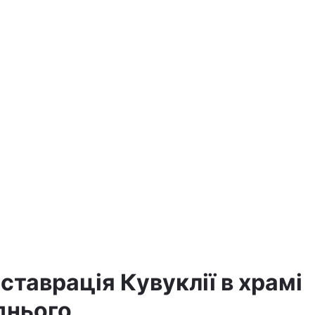
ставрація Кувуклії в храмі
днього