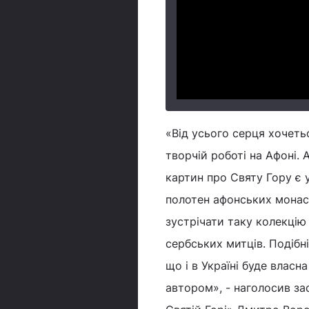
«Від усього серця хочеть
творчій роботі на Афоні.
картин про Святу Гору є 
полотен афонських монас
зустрічати таку колекці
сербських митців. Подібні
що і в Україні буде влас
автором», - наголосив за