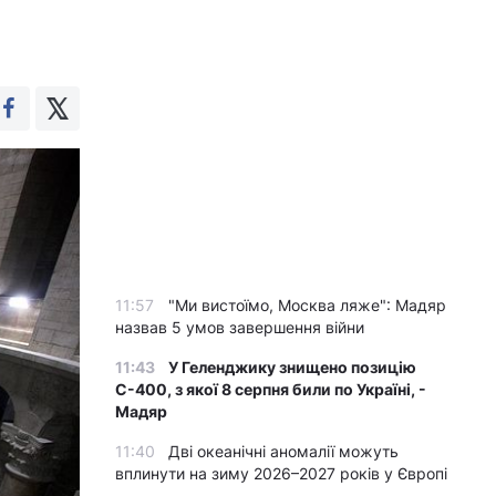
11:57
"Ми вистоїмо, Москва ляже": Мадяр
назвав 5 умов завершення війни
11:43
У Геленджику знищено позицію
С-400, з якої 8 серпня били по Україні, -
Мадяр
11:40
Дві океанічні аномалії можуть
вплинути на зиму 2026–2027 років у Європі