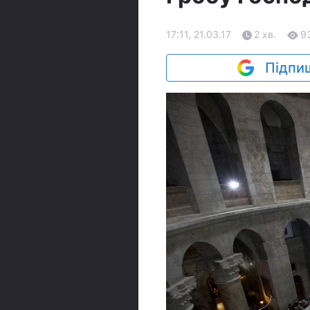
17:11, 21.03.17
2 хв.
9
Підпиш