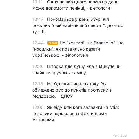
13:11
Одна чашка цього напою на день
може допомогти печінці, - дієтологи
12:47
Пономарьов у день 53-річчя
розкрив "свій найбільший секрет": до чого
тут ШІ
12:44
Не "костилі", не "коляска" і не
УНІАН
"носилки": як правильно казати
українською, - філологиня
12:30
Шторка для душу йде в минуле: їй
знайшли зручнішу заміну
12:18
На Одещині через атаку РФ
обмежено рух до пунктів пропуску з
Молдовою, – ДПСУ
12:08
Як відучити кота залазити на стіл:
власники поділилися ефективними
методами
Реклама