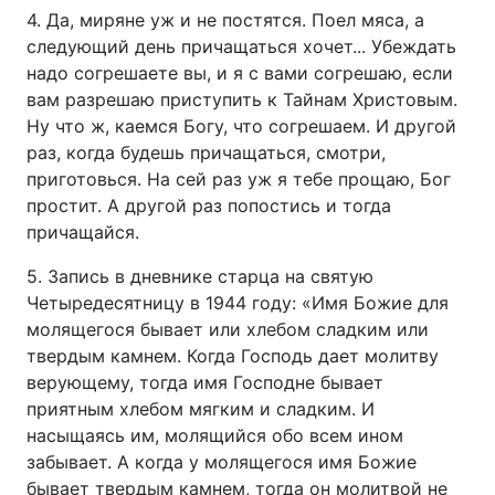
4. Да, миряне уж и не постятся. Поел мяса, а
Тема оформлення
следующий день причащаться хочет... Убеждать
надо согрешаете вы, и я с вами согрешаю, если
вам разрешаю приступить к Тайнам Христовым.
Ну что ж, каемся Богу, что согрешаем. И другой
раз, когда будешь причащаться, смотри,
приготовься. На сей раз уж я тебе прощаю, Бог
простит. А другой раз попостись и тогда
причащайся.
5. Запись в дневнике старца на святую
Четыредесятницу в 1944 году: «Имя Божие для
молящегося бывает или хлебом сладким или
твердым камнем. Когда Господь дает молитву
верующему, тогда имя Господне бывает
приятным хлебом мягким и сладким. И
насыщаясь им, молящийся обо всем ином
забывает. А когда у молящегося имя Божие
бывает твердым камнем, тогда он молитвой не