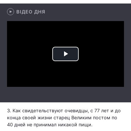
Лонгріди
ВІДЕО ДНЯ
Відео з Youtube
Статті
Інтерв'ю
Думки
Архів
Вакансії
Play
Контакти
Video
Послуги
3. Как свидетельствуют очевидцы, с 77 лет и до
конца своей жизни старец Великим постом по
40 дней не принимал никакой пищи.