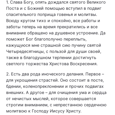
1. Слава Богу, опять дождался святого Великого
Поста и с Божией помощью вступил в подвиг
спасительного поприща говенья и молитвы.
Всюду кругом тихо и спокойно, все работы и
Головна
Війна
заботы теперь на время прекратились и все
внимание обращено на душевное устроение. Да
Україна
Політика
поможет Бог благополучно переплыть,
Економіка
Світ
кажущуюся мне страшной сию пучину святой
Четыредесятницы, с пользой для души своей,
Спорт
Наука
также в благодушном терпении достигнуть
светлого торжества Христова Воскресения.
Техно і зв'язок
Лайт
2. Есть два рода иноческого делания. Первое –
Зброя
Інциденти
для укрощения страстей. Оно состоит в посте,
бдении, коленопреклонении и прочих подвигах
Здоров'я
Туризм
внешних. А другое – для очищения ума и сердца
от нечистых мыслей, которое совершается
Цікавинки
Погода
строгим вниманием, с непрестанною сердечною
молитвою к Господу Иисусу Христу.
Екологія
Регіони