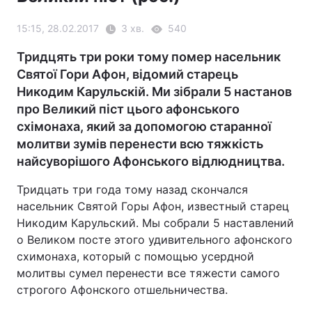
15:15, 28.02.2017
3 хв.
540
Тридцять три роки тому помер насельник
Святої Гори Афон, відомий старець
Никодим Карульскій. Ми зібрали 5 настанов
про Великий піст цього афонського
схімонаха, який за допомогою старанної
молитви зумів перенести всю тяжкість
найсуворішого Афонського відлюдництва.
Тридцать три года тому назад скончался
насельник Святой Горы Афон, известный старец
Никодим Карульский. Мы собрали 5 наставлений
о Великом посте этого удивительного афонского
схимонаха, который с помощью усердной
молитвы сумел перенести все тяжести самого
строгого Афонского отшельничества.