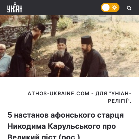
ATHOS-UKRAINE.COM - ДЛЯ "УНІАН-
5 настанов афонського старця
Никодима Карульського про
Великий піст (рос.)