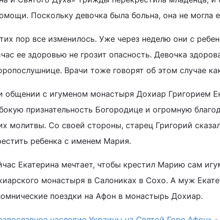
омощи. Поскольку девочка была больна, она не могла 
тих пор все изменилось. Уже через неделю они с ребе
йчас ее здоровью не грозит опасность. Девочка здоро
оропослушнице. Врачи тоже говорят об этом случае как
и общении с игуменом монастыря Дохиар Григорием Е
убокую признательность Богородице и огромную благо
их молитвы. Со своей стороны, старец Григорий сказал
рестить ребенка с именем Мария.
йчас Екатерина мечтает, чтобы крестил Марию сам игу
хиарского монастыря в Салониках в Сохо. А муж Екат
ломнические поездки на Афон в монастырь Дохиар.
равославное наследие Украины на Святой Горе Афон»
-