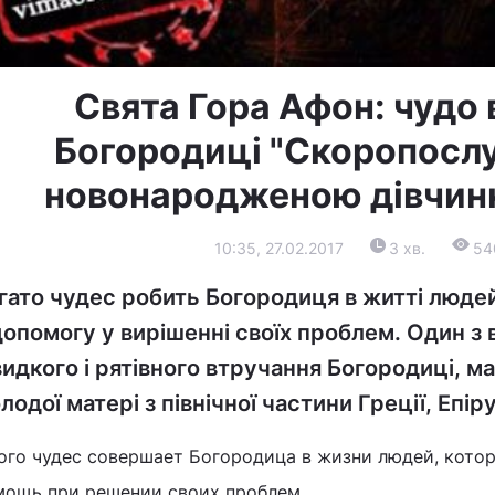
Свята Гора Афон: чудо 
Богородиці "Скоропосл
новонародженою дівчинк
10:35, 27.02.2017
3 хв.
54
гато чудес робить Богородиця в житті людей
 допомогу у вирішенні своїх проблем. Один з 
идкого і рятівного втручання Богородиці, м
лодої матері з північної частини Греції, Епіру
ого чудес совершает Богородица в жизни людей, котор
мощь при решении своих проблем.