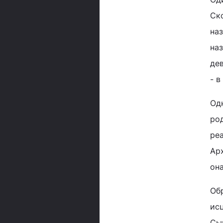
Ск
наз
наз
де
- в
Од
ро
ре
Арх
он
Об
ис
Сы