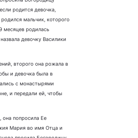
если родится девочка,
о родился мальчик, которого
19 месяцев родилась
 назвала девочку Василики
ений, второго она рожала в
обы и девочка была в
зались с монастырями
не, и передали ей, чтобы
 она попросила Ее
жия Мария во имя Отца и
 снова просила Богородицу