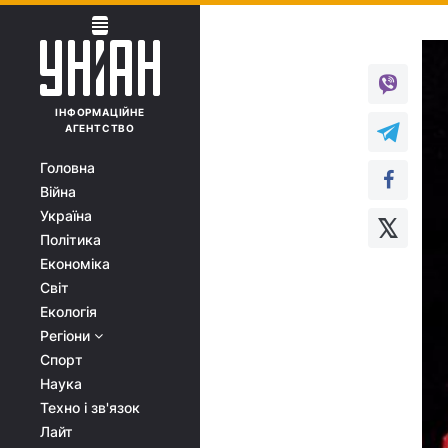
ІНФОРМАЦІЙНЕ
АГЕНТСТВО
Головна
Війна
Україна
Політика
Економіка
Світ
Екологія
Регіони
Спорт
Наука
Техно і зв'язок
Лайт