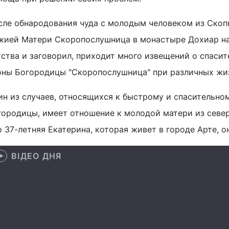
сле обнародования чуда с молодым человеком из Скоп
жией Матери Скоропослушница в монастыре Дохиар на
тства и заговорил, приходит много извещений о спаси
оны Богородицы "Скоропослушница" при различных жиз
ин из случаев, относящихся к быстрому и спасительно
городицы, имеет отношение к молодой матери из север
 37-летняя Екатерина, которая живет в городе Арте, о
ВІДЕО ДНЯ