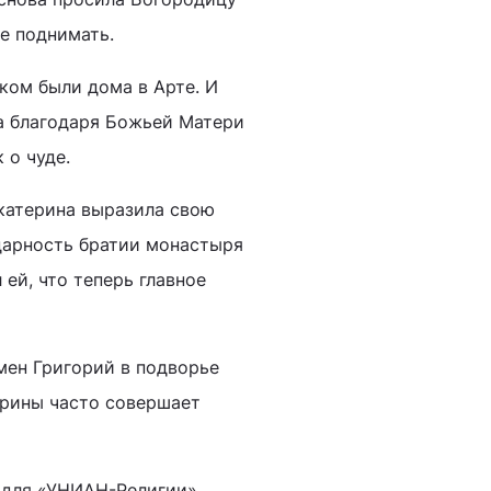
ее поднимать.
нком были дома в Арте. И
ва благодаря Божьей Матери
 о чуде.
катерина выразила свою
дарность братии монастыря
 ей, что теперь главное
мен Григорий в подворье
ерины часто совершает
 для «УНИАН-Религии».