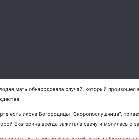
лодая мать обнародовала случай, который произошел в
ждества.
Арте есть икона Богородицы "Скоропослушница", привез
орой Екатерина всегда зажигала свечу и молилась о з
иннадцать лет у нее не было детей, и тогда Екатерина