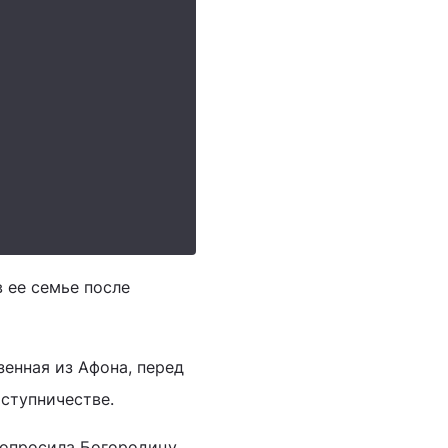
 ее семье после
енная из Афона, перед
аступничестве.
 попросила Богородицу