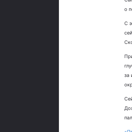
о п
С э
се
Ск
Пр
гл
за 
ок
Се
До
па
«П