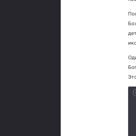
По
Бо
де
ик
Од
Бо
Это