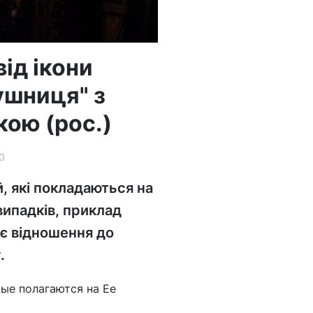
від ікони
ушниця" з
ою (рос.)
0
, які покладаються на
випадків, приклад
ає відношення до
.
ые полагаются на Ее