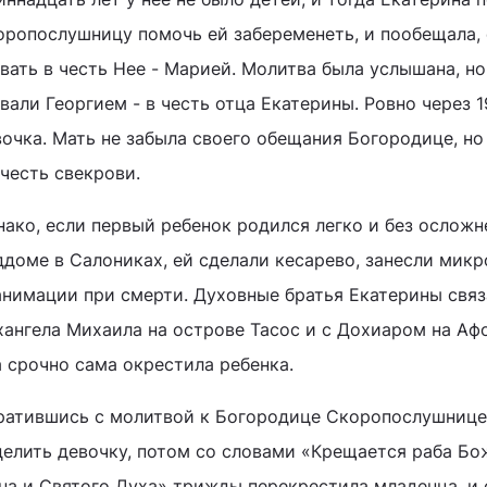
оропослушницу помочь ей забеременеть, и пообещала, 
вать в честь Нее - Марией. Молитва была услышана, н
вали Георгием - в честь отца Екатерины. Ровно через 
вочка. Мать не забыла своего обещания Богородице, но
 честь свекрови.
нако, если первый ребенок родился легко и без осложн
ддоме в Салониках, ей сделали кесарево, занесли микр
анимации при смерти. Духовные братья Екатерины свя
ангела Михаила на острове Тасос и с Дохиаром на Афо
а срочно сама окрестила ребенка.
ратившись с молитвой к Богородице Скоропослушнице,
целить девочку, потом со словами «Крещается раба Бо
на и Святого Духа» трижды перекрестила младенца, и