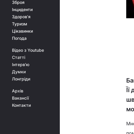
Зброя
Інциденти
Здоров'я
Туризм
Цікавинки
Погода
Відео з Youtube
Статті
Інтерв'ю
Думки
Лонгріди
Ба
Її
Архів
Вакансії
шв
Контакти
мо
Мн
по