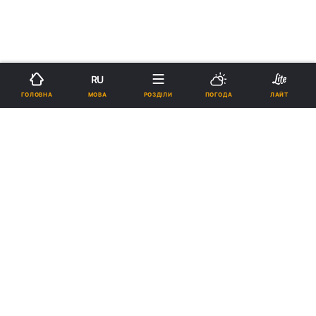
RU
МОВА
ГОЛОВНА
РОЗДІЛИ
ПОГОДА
ЛАЙТ
ЦЕНТР ІНФОРМАЦІЇ УПЦ - ДЛЯ ФАКТИ
Стрітення Господнє: історія та
традиції свята
17:51, 15.02.2017
11 хв.
1368
Одне із найбільших християнських свят,
Стрітення Господнє, Православна Церква
святкує 15 лютого. Цього ж дня в Україні