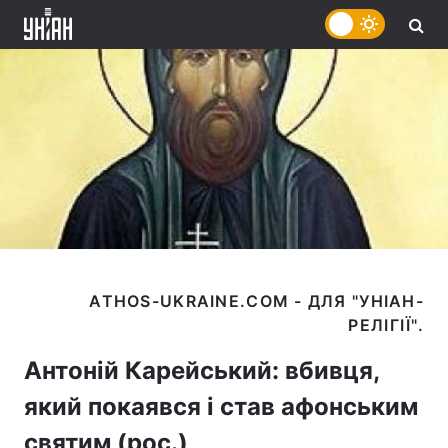
ATHOS-UKRAINE.COM - ДЛЯ "УНІАН-
Антоній Карейський: вбивця,
який покаявся і став афонським
святим (рос.)