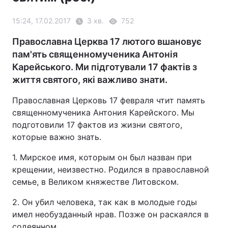
15:24, 17.02.2017
3 хв.
752
Православна Церква 17 лютого вшановує
пам'ять священномученика Антонія
Карейського. Ми підготували 17 фактів з
життя святого, які важливо знати.
Православная Церковь 17 февраля чтит память
священномученика Антония Карейского. Мы
подготовили 17 фактов из жизни святого,
которые важно знать.
1. Мирское имя, которым он был назван при
крещении, неизвестно. Родился в православной
семье, в Великом княжестве Литовском.
2. Он убил человека, так как в молодые годы
имел необузданный нрав. Позже он раскаялся в
содеянном.