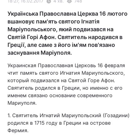
18:27, 16.02.2017
4 хв.
748
Українська Православна Церква 16 лютого
вшановує пам'ять святого Ігнатія
Маріупольського, який подвизався на
Святій Горі Афон. Святитель народився в
Греції, але саме з його ім'ям пов'язано
заснування Маріуполя.
Украинская Православная Церковь 16 февраля
чтит память святого Игнатия Мариупольского,
который подвизался на Святой Горе Афон.
Святитель родился в Греции, но именно с его
именем связано основание современного
Мариуполя.
1. Святитель Игнатий Мариупольский (Гозадини)
родился в 1715 году в Греции на острове
Фермия.