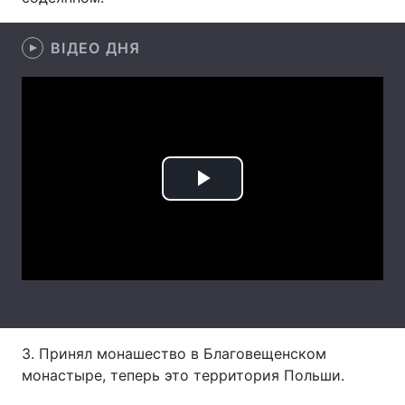
ВІДЕО ДНЯ
Головна
Війна
Україна
Політика
Економіка
Світ
Play
Спорт
Наука
Video
Техно і зв'язок
Лайт
Зброя
Інциденти
Здоров'я
Туризм
3. Принял монашество в Благовещенском
Цікавинки
Погода
монастыре, теперь это территория Польши.
Екологія
Регіони