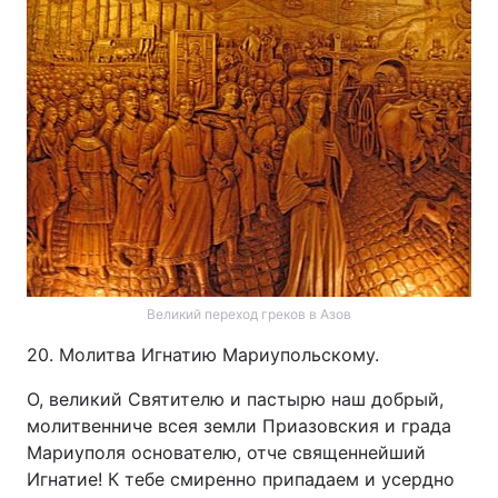
Великий переход греков в Азов
20. Молитва Игнатию Мариупольскому.
О, великий Святителю и пастырю наш добрый,
молитвенниче всея земли Приазовския и града
Мариуполя основателю, отче священнейший
Игнатие! К тебе смиренно припадаем и усердно