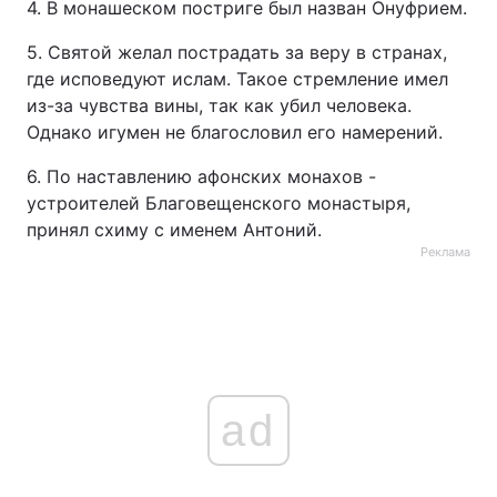
4. В монашеском постриге был назван Онуфрием.
Лонгріди
5. Святой желал пострадать за веру в странах,
где исповедуют ислам. Такое стремление имел
из-за чувства вины, так как убил человека.
Відео з Youtube
Статті
Однако игумен не благословил его намерений.
Інтерв'ю
Думки
6. По наставлению афонских монахов -
устроителей Благовещенского монастыря,
Архів
Вакансії
принял схиму с именем Антоний.
Контакти
Реклама
Послуги
ad